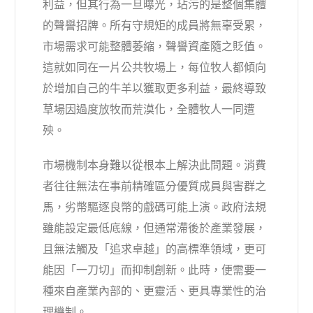
利益，但其行為一旦曝光，玷污的是整個集體
的聲譽招牌。所有守規矩的成員將無辜受累，
市場需求可能整體萎縮，聲譽資產隨之貶值。
這就如同在一片公共牧場上，每位牧人都傾向
於增加自己的牛羊以獲取更多利益，最終導致
草場因過度放牧而荒漠化，全體牧人一同遭
殃。
市場機制本身難以從根本上解決此問題。消費
者往往無法在事前精確區分優質成員與害群之
馬，劣幣驅逐良幣的戲碼可能上演。政府法規
雖能設定最低底線，但通常滯後於產業發展，
且無法觸及「追求卓越」的高標準領域，更可
能因「一刀切」而抑制創新。此時，便需要一
種來自產業內部的、更靈活、更具專業性的治
理機制。