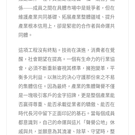
係——成員之間在具體市場中是競爭者，但在
維護產業共同基礎、拓展產業整體疆域、提升
產業根本信用上，卻是緊密的合作者與命運共
同體。
這項工程沒有終點。技術在演進，消費者在覺
醒，社會期望在提高。一個有生命力的行業協
會，必須不斷重新審視其標準，擁抱變革，平
衡多元利益，以無比的決心守護那份來之不易
的集體信任。因為最終，產業的集體聲譽不僅
是一塊吸引客戶的金字招牌，更是整個產業能
否贏得尊重、能否承載從業者的驕傲、能否在
時代長河中留下正面印記的基石。當每個成員
都意識到，自己的命運與這片「聲譽公地」休
戚與共，並願意為其澆灌、除草、守望時，整