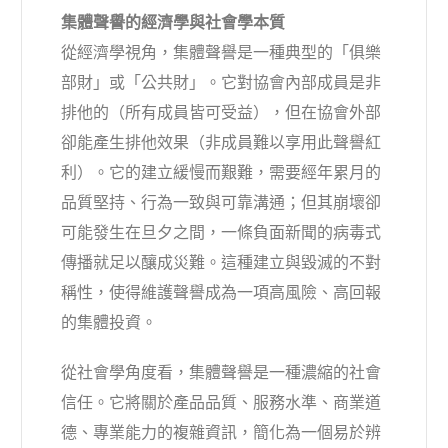
集體聲譽的經濟學與社會學本質
從經濟學視角，集體聲譽是一種典型的「俱樂
部財」或「公共財」。它對協會內部成員是非
排他的（所有成員皆可受益），但在協會外部
卻能產生排他效果（非成員難以享用此聲譽紅
利）。它的建立緩慢而艱難，需要經年累月的
品質堅持、行為一致與可靠溝通；但其崩壞卻
可能發生在旦夕之間，一條負面新聞的病毒式
傳播就足以釀成災難。這種建立與毀滅的不對
稱性，使得維護聲譽成為一項高風險、高回報
的集體投資。
從社會學角度看，集體聲譽是一種濃縮的社會
信任。它將關於產品品質、服務水準、商業道
德、專業能力的複雜資訊，簡化為一個易於辨