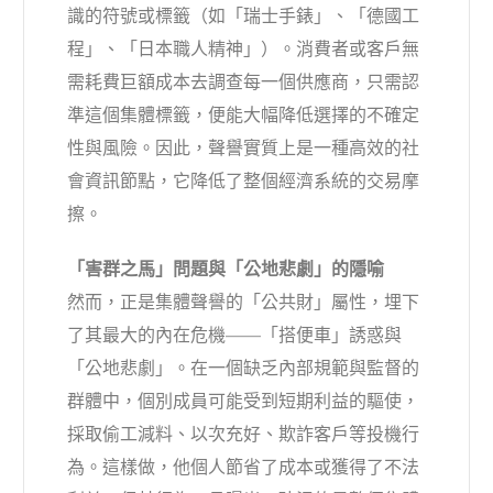
識的符號或標籤（如「瑞士手錶」、「德國工
程」、「日本職人精神」）。消費者或客戶無
需耗費巨額成本去調查每一個供應商，只需認
準這個集體標籤，便能大幅降低選擇的不確定
性與風險。因此，聲譽實質上是一種高效的社
會資訊節點，它降低了整個經濟系統的交易摩
擦。
「害群之馬」問題與「公地悲劇」的隱喻
然而，正是集體聲譽的「公共財」屬性，埋下
了其最大的內在危機——「搭便車」誘惑與
「公地悲劇」。在一個缺乏內部規範與監督的
群體中，個別成員可能受到短期利益的驅使，
採取偷工減料、以次充好、欺詐客戶等投機行
為。這樣做，他個人節省了成本或獲得了不法