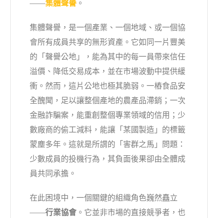
——
集體聲譽
。
集體聲譽，是一個產業、一個地域、或一個協
會所有成員共享的無形資產。它如同一片豐美
的「聲譽公地」，能為其中的每一員帶來信任
溢價、降低交易成本，並在市場波動中提供緩
衝。然而，這片公地也極其脆弱。一樁食品安
全醜聞，足以讓整個產地的農產品滯銷；一次
金融詐騙案，能重創整個專業領域的信用；少
數廠商的偷工減料，能讓「某國製造」的標籤
蒙塵多年。這就是所謂的「害群之馬」問題：
少數成員的投機行為，其負面後果卻由全體成
員共同承擔。
在此困境中，一個關鍵的組織角色巍然矗立
——
行業協會
。它並非市場的直接競爭者，也