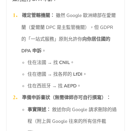
確定管轄機關：
雖然 Google 歐洲總部在愛爾
蘭（愛爾蘭 DPC 是主監管機關），但 GDPR
的「一站式服務」原則允許你
向你居住國的
DPA 申訴
。
住在法國 → 找
CNIL
。
住在德國 → 找各邦的
LfDI
。
住在西班牙 → 找
AEPD
。
準備申訴書狀（無需律師亦可自行撰寫）：
事實陳述：
敘述你向 Google 請求刪除的過
程（附上與 Google 往來的所有信件截