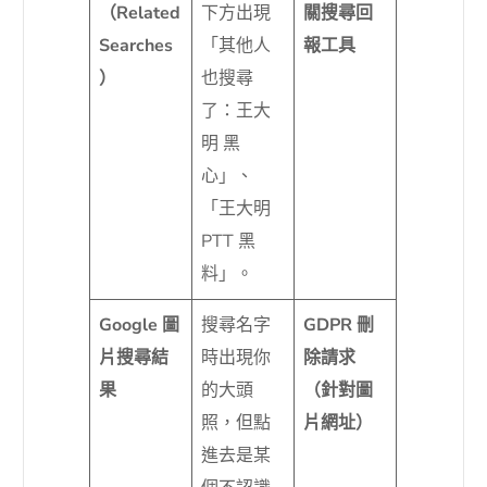
（Related
下方出現
關搜尋回
Searches
「其他人
報工具
）
也搜尋
了：王大
明 黑
心」、
「王大明
PTT 黑
料」。
Google 圖
搜尋名字
GDPR 刪
片搜尋結
時出現你
除請求
果
的大頭
（針對圖
照，但點
片網址）
進去是某