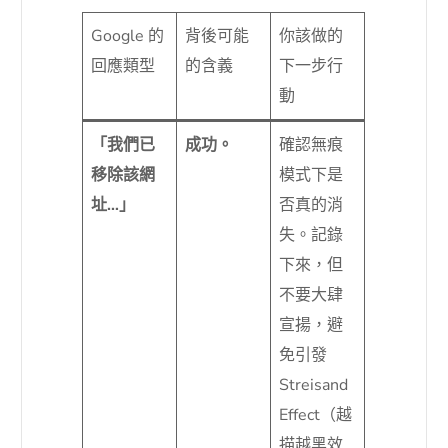
Google 的
背後可能
你該做的
回應類型
的含義
下一步行
動
「我們已
成功。
確認無痕
移除該網
模式下是
址…」
否真的消
失。記錄
下來，但
不要大肆
宣揚，避
免引發
Streisand
Effect（越
描越黑效