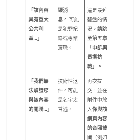
「該內容
壞消
這是最難
具有重大
息。
可能
翻盤的情
公共利
是犯罪紀
況。
請跳
益…」
錄或專業
至第五章
瀆職。
「申訴與
長期抗
戰」。
「我們無
技術性退
再次提
法驗證您
件。可能
交，並在
與該內容
是名字太
附件中放
的關聯…」
普遍。
入
你與該
網頁內容
的合照截
圖
（例如