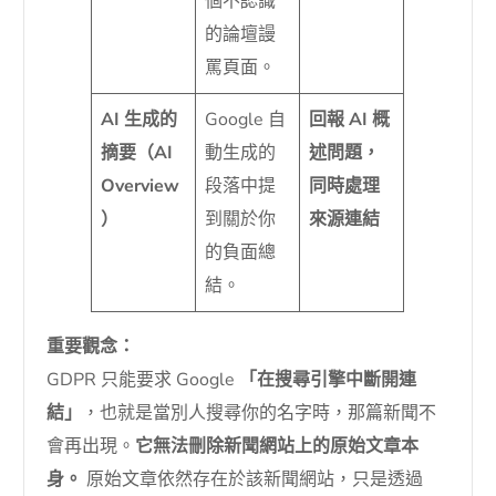
個不認識
的論壇謾
罵頁面。
AI 生成的
Google 自
回報 AI 概
摘要（AI
動生成的
述問題，
Overview
段落中提
同時處理
）
到關於你
來源連結
的負面總
結。
重要觀念：
GDPR 只能要求 Google
「在搜尋引擎中斷開連
結」
，也就是當別人搜尋你的名字時，那篇新聞不
會再出現。
它無法刪除新聞網站上的原始文章本
身。
原始文章依然存在於該新聞網站，只是透過