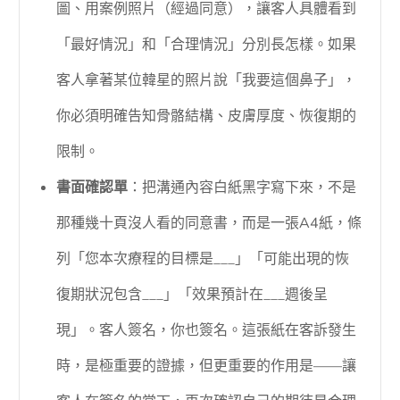
圖、用案例照片（經過同意），讓客人具體看到
「最好情況」和「合理情況」分別長怎樣。如果
客人拿著某位韓星的照片說「我要這個鼻子」，
你必須明確告知骨骼結構、皮膚厚度、恢復期的
限制。
書面確認單
：把溝通內容白紙黑字寫下來，不是
那種幾十頁沒人看的同意書，而是一張A4紙，條
列「您本次療程的目標是___」「可能出現的恢
復期狀況包含___」「效果預計在___週後呈
現」。客人簽名，你也簽名。這張紙在客訴發生
時，是極重要的證據，但更重要的作用是——讓