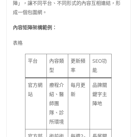
陣」，讓不同平台、不同形式的內容互相連結，形
成一個包圍網。
內容矩陣架構範例：
表格
平台
內容類
更新頻
SEO功
型
率
能
官方網
療程介
每月更
品牌關
站
紹、醫
新
鍵字主
師團
陣地
隊、診
所環境
官方部
術前術
每週2-
長尾關