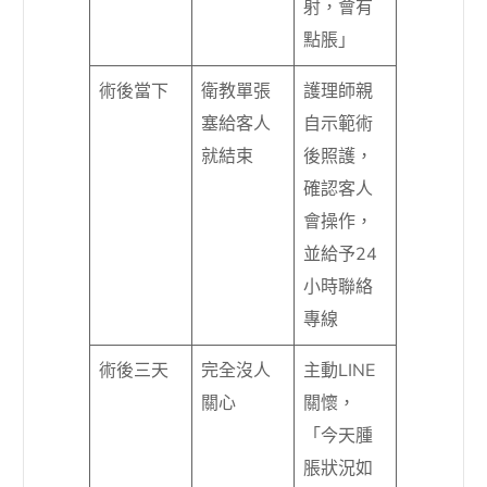
射，會有
點脹」
術後當下
衛教單張
護理師親
塞給客人
自示範術
就結束
後照護，
確認客人
會操作，
並給予24
小時聯絡
專線
術後三天
完全沒人
主動LINE
關心
關懷，
「今天腫
脹狀況如