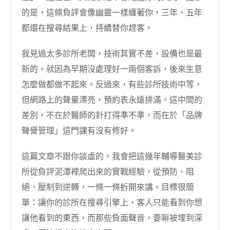
的是，這條負評會像幽靈一樣纏著你，三年、五年
都還在搜尋結果上，持續替你趕客。
我見過太多診所老闆，技術其實不差，設備也是最
新的，就因為早期沒處理好一兩個客訴，後來生意
怎麼做都做不起來。反過來，有些診所技術中等，
但網路上的聲量漂亮，預約表永遠排滿。這中間的
差別，不在於醫師的針打得準不準，而在於「品牌
聲譽管理」這門課有沒有修好。
這篇文章不跟你談虛的。我會把這幾年輔導醫美診
所從負評泥潭裡爬出來的實戰經驗，從預防、阻
絕、壓制到逆轉，一條一條拆開來講。目標很簡
單：讓你的診所在搜尋引擎上，客人只能看到你想
讓他看到的東西，而那些負面聲音，要嘛被埋到深