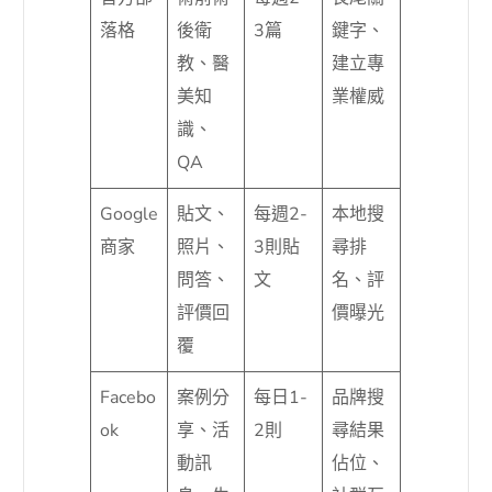
落格
後衛
3篇
鍵字、
教、醫
建立專
美知
業權威
識、
QA
Google
貼文、
每週2-
本地搜
商家
照片、
3則貼
尋排
問答、
文
名、評
評價回
價曝光
覆
Facebo
案例分
每日1-
品牌搜
ok
享、活
2則
尋結果
動訊
佔位、