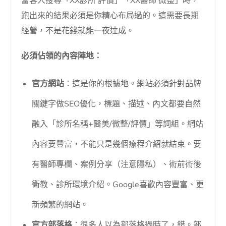
當客人搜尋「XX診所 評價」「XX醫師 微整」時，
跑出來的結果必須是你精心布局過的。這需要長期
經營，不是花錢就能一夜達成。
必須佔領的內容陣地：
官方網站
：這是你的根據地。網站必須針對品牌
關鍵字做SEO優化，標題、描述、內文都要自然
融入「診所名稱+醫美/微整/評價」等詞組。網站
內容要豐富，不能只是幾個療程介紹就結束。要
有醫師專欄、案例分享（注意隱私）、術前術後
衛教、診所環境介紹。Google喜歡內容豐富、更
新頻繁的網站。
官方部落格
：很多人以為部落格過時了，錯。部