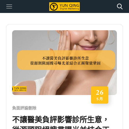
26
5 月
負面評論刪除
不讓醫美負評影響診所生意，