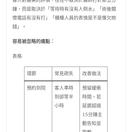
客人對醫美的評價，往往不取決於醫師打針那五分
鐘，而是取決於「等待時有沒有人倒水」「術後關
懷電話有沒有打」「櫃檯人員的表情是不是像欠她
錢」。
容易被忽略的痛點：
表格
環節
常見疏失
改善做法
預約到院
客人準時
預留緩衝
到卻等半
時間，若
小時
延遲超過
15分鐘主
動告知並