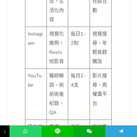
息、生
社群互
活化內
動
容
Instagr
視覺化
每日1-
視覺搜
am
案例、
2則
尋、年
Reels
輕族群
短影音
觸及
YouTu
醫師解
每月2-
影片搜
be
說、術
4支
尋、高
前術後
權重平
紀錄、
台
QA
第三方
專欄、
每季1-
高權重
↓
媒體
採訪、
2篇
反向連