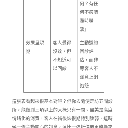
何？有任
何不適請
隨時聯
繫」
效果呈現
客人覺得
主動邀約
期
沒效，但
回診評
不知道可
估，而非
以回診
等客人不
滿意上網
抱怨
這張表看起來很基本對吧？但你去隨便走訪五間診
所，能做到三項以上的大概只有一間。醫美是高度
情緒化的消費，客人在術後恢復期特別脆弱，這時
候一條主動關心的訊息，遠比一張折價券更能換來