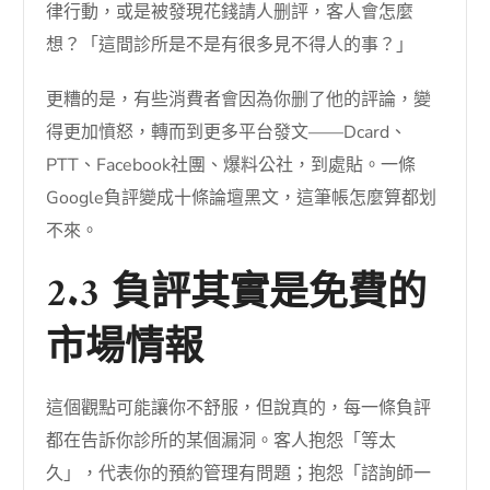
律行動，或是被發現花錢請人删評，客人會怎麼
想？「這間診所是不是有很多見不得人的事？」
更糟的是，有些消費者會因為你删了他的評論，變
得更加憤怒，轉而到更多平台發文——Dcard、
PTT、Facebook社團、爆料公社，到處貼。一條
Google負評變成十條論壇黑文，這筆帳怎麼算都划
不來。
2.3 負評其實是免費的
市場情報
這個觀點可能讓你不舒服，但說真的，每一條負評
都在告訴你診所的某個漏洞。客人抱怨「等太
久」，代表你的預約管理有問題；抱怨「諮詢師一