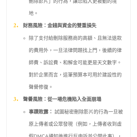
刪除影片」的行為，讓您陷入更被動的境
地。
財務風險：金錢與資金的雙重損失
除了支付給刪除服務商的高額、且無法退款
的費用外，一旦法律問題找上門，後續的律
師費、訴訟費、和解金可能更是天文數字。
對於企業而言，這筆預算本可用於建設性的
聲譽修復。
聲譽風險：從一場危機陷入全面崩塌
事蹟敗露：
試圖秘密刪除影片的行為一旦被
原上傳者或公眾發現（例如，上傳者收到虛
假DMCA通知後進行反申訴並公開此事），