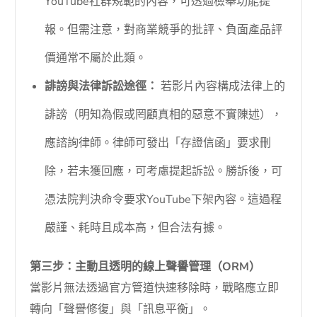
YouTube社群規範的內容，可透過檢舉功能提
報。但需注意，對商業競爭的批評、負面產品評
價通常不屬於此類。
誹謗與法律訴訟途徑：
若影片內容構成法律上的
誹謗（明知為假或罔顧真相的惡意不實陳述），
應諮詢律師。律師可發出「存證信函」要求刪
除，若未獲回應，可考慮提起訴訟。勝訴後，可
憑法院判決命令要求YouTube下架內容。這過程
嚴謹、耗時且成本高，但合法有據。
第三步：主動且透明的線上聲譽管理（ORM）
當影片無法透過官方管道快速移除時，戰略應立即
轉向「聲譽修復」與「訊息平衡」。