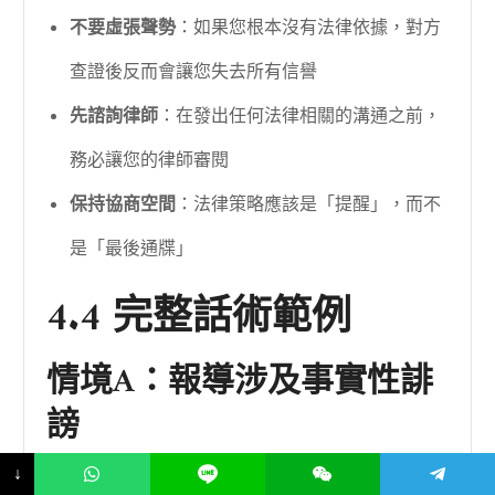
不要虛張聲勢
：如果您根本沒有法律依據，對方
查證後反而會讓您失去所有信譽
先諮詢律師
：在發出任何法律相關的溝通之前，
務必讓您的律師審閱
保持協商空間
：法律策略應該是「提醒」，而不
是「最後通牒」
4.4 完整話術範例
情境A：報導涉及事實性誹
謗
↓
您
：「林律師您好（聯繫媒體的法務部門），我是