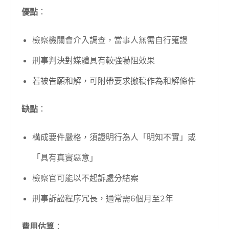
優點
：
檢察機關會介入調查，當事人無需自行蒐證
刑事判決對媒體具有較強嚇阻效果
若被告願和解，可附帶要求撤稿作為和解條件
缺點
：
構成要件嚴格，須證明行為人「明知不實」或
「具有真實惡意」
檢察官可能以不起訴處分結案
刑事訴訟程序冗長，通常需6個月至2年
費用估算
：