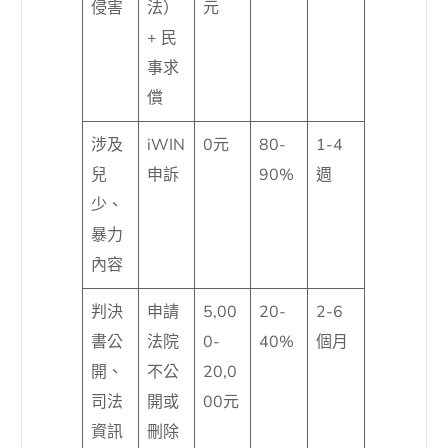
侵害
法）
元
+ 民
事求
償
涉及
iWIN
0元
80-
1-4
兒
申訴
90%
週
少、
暴力
內容
判決
申請
5,00
20-
2-6
書公
法院
0-
40%
個月
開、
不公
20,0
司法
開或
00元
資訊
刪除