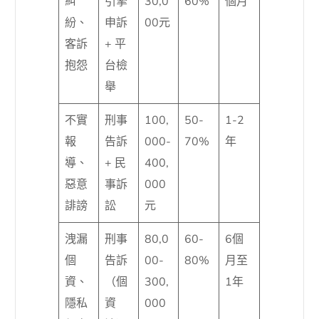
糾
引擎
30,0
60%
個月
紛、
申訴
00元
客訴
+ 平
抱怨
台檢
舉
不實
刑事
100,
50-
1-2
報
告訴
000-
70%
年
導、
+ 民
400,
惡意
事訴
000
誹謗
訟
元
洩漏
刑事
80,0
60-
6個
個
告訴
00-
80%
月至
資、
（個
300,
1年
隱私
資
000