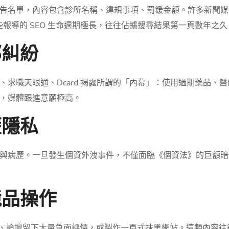
告名單，內容包含診所名稱、違規事項、罰鍰金額。許多新聞媒
這些報導的 SEO 生命週期極長，往往佔據搜尋結果第一頁數年之久
部糾紛
、求職天眼通、Dcard 揭露所謂的「內幕」：使用過期藥品、
，媒體跟進意願極高。
歷隱私
與病歷。一旦發生個資外洩事件，不僅面臨《個資法》的巨額賠
競品操作
圖評論、論壇留下大量負面評價，或製作一頁式抹黑網站。這類內容