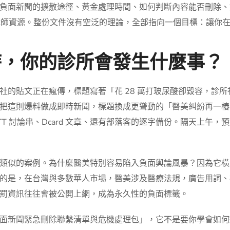
負面新聞的擴散途徑、黃金處理時間、如何判斷內容能否刪除、
與律師資源。整份文件沒有空泛的理論，全部指向一個目標：讓你
時，你的診所會發生什麼事？
社的貼文正在瘋傳，標題寫著「花 28 萬打玻尿酸卻毀容，診
這則爆料做成即時新聞，標題換成更聳動的「醫美糾紛再一樁！貴婦
T 討論串、Dcard 文章、還有部落客的逐字備份。隔天上午
類似的案例。為什麼醫美特別容易陷入負面輿論風暴？因為它橫
的是，在台灣與多數華人市場，醫美涉及醫療法規，廣告用詞、
罰資訊往往會被公開上網，成為永久性的負面標籤。
面新聞緊急刪除聯繫清單與危機處理包」，它不是要你學會如何