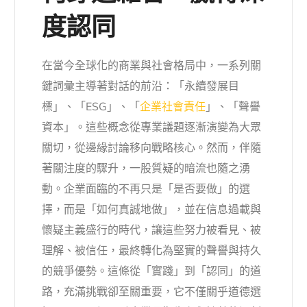
度認同
在當今全球化的商業與社會格局中，一系列關
鍵詞彙主導著對話的前沿：「永續發展目
標」、「ESG」、「
企業社會責任
」、「聲譽
資本」。這些概念從專業議題逐漸演變為大眾
關切，從邊緣討論移向戰略核心。然而，伴隨
著關注度的驟升，一股質疑的暗流也隨之湧
動。企業面臨的不再只是「是否要做」的選
擇，而是「如何真誠地做」，並在信息過載與
懷疑主義盛行的時代，讓這些努力被看見、被
理解、被信任，最終轉化為堅實的聲譽與持久
的競爭優勢。這條從「實踐」到「認同」的道
路，充滿挑戰卻至關重要，它不僅關乎道德選