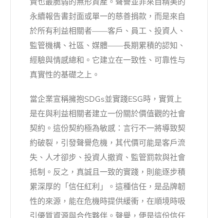
貴也最脆弱的無形資產。聲譽並非來自精美的
永續報告書封面或單一的慈善捐款，而是來自
於所有利益相關者——客戶、員工、投資人、
監管機構、社區、媒體——長期累積的認知、
經驗與情感總和。它建立在一致性、可靠性与
真實性的基礎之上。
當企業宣稱擁抱SDGs並實踐ESG時，實質上
是在與利益相關者建立一份關於價值觀的社會
契約。這份契約極為敏感：言行不一將導致契
約破裂，引發聲譽危機，其代價可能是客戶流
失、人才卻步、投資人撤資、監管罰款與社會
抵制。反之，真誠且一致的實踐，則能逐步積
累深厚的「信任紅利」。這種信任，是品牌韌
性的來源，能在危機時提供緩衝，在順境時吸
引優質資源與合作夥伴。聲譽，便是這份信任