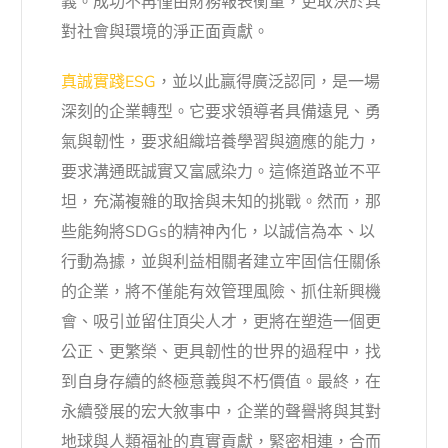
義。成功不再僅由財務報表衡量，更取決於其
對社會與環境的淨正面貢獻。
真誠實踐ESG
，並以此贏得廣泛認同，是一場
深刻的企業轉型。它要求領導者具備遠見、勇
氣與韌性，要求組織培養學習與適應的能力，
要求溝通既誠實又富感染力。這條道路並不平
坦，充滿複雜的取捨與未知的挑戰。然而，那
些能夠將SDGs的精神內化，以誠信為本、以
行動為據，並與利益相關者建立牢固信任關係
的企業，將不僅能有效管理風險、抓住新興機
會、吸引並留住頂尖人才，更將在塑造一個更
公正、更繁榮、更具韌性的世界的過程中，找
到自身存續的終極意義與不朽價值。最終，在
永續發展的宏大敘事中，企業的聲譽將與其對
地球與人類福祉的真實貢獻，緊密相連，合而