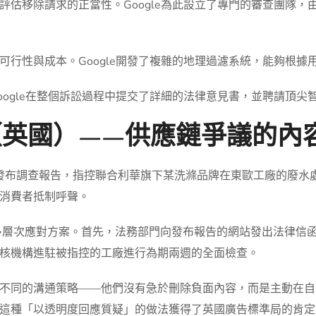
評估移除請求的正當性。Google為此設立了專門的審查團隊
可行性與成本。Google開發了複雜的地理過濾系統，能夠根據
oogle在整個訴訟過程中提交了詳細的法律意見書，並聘請頂尖
（英國）——供應鏈爭議的內
時發布調查報告，指控聯合利華旗下某洗滌品牌在東歐工廠的廢水
消費者抵制呼聲。
多層次應對方案。首先，法務部門向發布報告的網站發出法律信
核機構進駐被指控的工廠進行為期兩週的全面檢查。
不同的溝通策略——他們沒有急於刪除負面內容，而是主動在自
這種「以透明度回應質疑」的做法獲得了英國廣告標準局的肯定