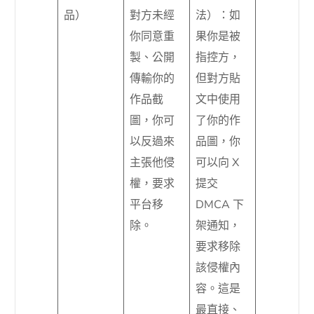
品）
對方未經
法）：如
你同意重
果你是被
製、公開
指控方，
傳輸你的
但對方貼
作品截
文中使用
圖，你可
了你的作
以反過來
品圖，你
主張他侵
可以向 X
權，要求
提交
平台移
DMCA 下
除。
架通知，
要求移除
該侵權內
容。這是
最直接、