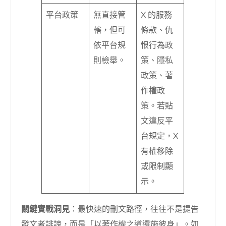
平台政策
無直接管
X 的服務
轄，但可
條款、仇
依平台規
恨行為政
則檢舉。
策、隱私
政策、著
作權政
策。若貼
文違反平
台規定，X
有權移除
或限制顯
示。
關鍵實戰洞見
：最快速的刪文路徑，往往不是提告
發文者誹謗，而是「以著作權之道還施彼身」。如