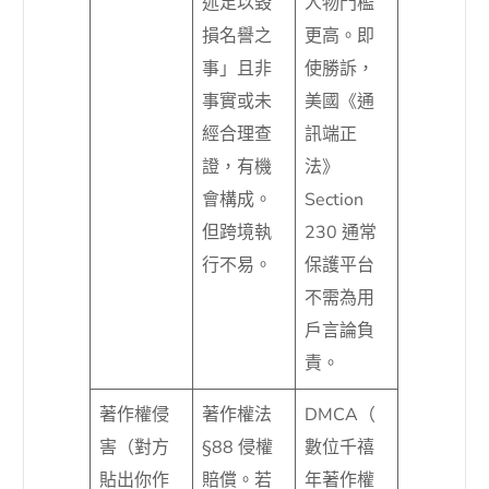
述足以毀
人物門檻
損名譽之
更高。即
事」且非
使勝訴，
事實或未
美國《通
經合理查
訊端正
證，有機
法》
會構成。
Section
但跨境執
230 通常
行不易。
保護平台
不需為用
戶言論負
責。
著作權侵
著作權法
DMCA（
害（對方
§88 侵權
數位千禧
貼出你作
賠償。若
年著作權