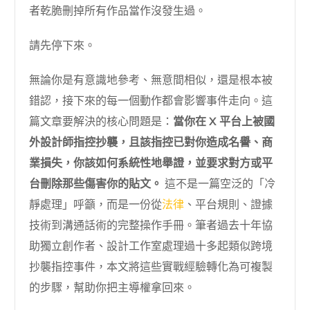
者乾脆刪掉所有作品當作沒發生過。
請先停下來。
無論你是有意識地參考、無意間相似，還是根本被
錯認，接下來的每一個動作都會影響事件走向。這
篇文章要解決的核心問題是：
當你在 X 平台上被國
外設計師指控抄襲，且該指控已對你造成名譽、商
業損失，你該如何系統性地舉證，並要求對方或平
台刪除那些傷害你的貼文。
這不是一篇空泛的「冷
靜處理」呼籲，而是一份從
法律
、平台規則、證據
技術到溝通話術的完整操作手冊。筆者過去十年協
助獨立創作者、設計工作室處理過十多起類似跨境
抄襲指控事件，本文將這些實戰經驗轉化為可複製
的步驟，幫助你把主導權拿回來。