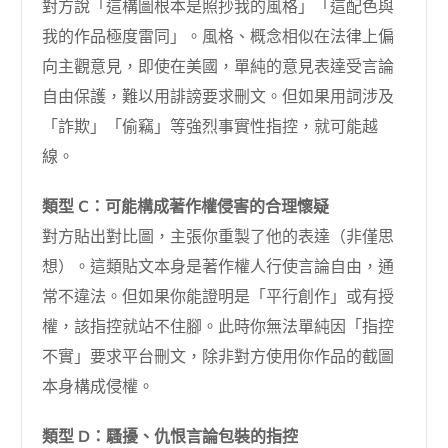
對方說「這構圖根本是照抄我的風格」「這配色與
我的作品極度雷同」。風格、概念相似在法律上偏
向主觀意見，即使在美國，單純的意見表達受言論
自由保護，難以用誹謗要求刪文。但如果用詞涉及
「詐欺」「偷竊」等強烈事實性指控，就可能越
線。
類型 C：可能構成著作權侵害的合理懷疑
對方貼出對比圖，主張你重製了他的表達（非僅思
想）。這類貼文本身是著作權人行使言論自由，通
常不違法。但如果你能證明是「平行創作」或有授
權，該指控就站不住腳。此時你無法單純因「指控
不實」要求平台刪文，除非對方使用你作品的截圖
本身構成侵權。
類型 D：騷擾、仇恨言論包裝的指控