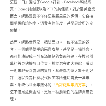
這個「口」變成了Google評論、Facebook粉絲專
頁、Dcard討論版以及PTT的美保板。對於醫美產業
而言，網路聲譽不僅僅是幾顆星星的評價，它直接
關乎預約諮詢率、消費者信任度，甚至是診所的定
價權。
然而，網路世界是一把雙面刃。一位不滿意的顧
客、一個競爭對手的惡意攻擊、甚至是一場誤會，
都可能演變成一則充滿情緒的負面評論，在搜尋引
擎的首頁佔據醒目位置。對於潛在顧客來說，看到
一則未經妥善處理的負評，其殺傷力遠大於十則好
評。這就是為什麼現代醫美診所迫切需要一套專
業、系統化且全年無休的「
負評處理年約方案
」。
這不僅是危機處理，更是一種前瞻性的品牌資產管
理。