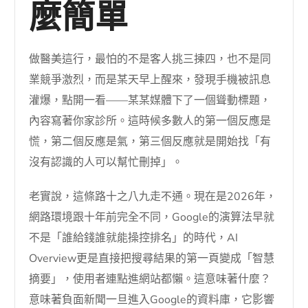
麼簡單
做醫美這行，最怕的不是客人挑三揀四，也不是同
業競爭激烈，而是某天早上醒來，發現手機被訊息
灌爆，點開一看——某某媒體下了一個聳動標題，
內容寫著你家診所。這時候多數人的第一個反應是
慌，第二個反應是氣，第三個反應就是開始找「有
沒有認識的人可以幫忙刪掉」。
老實說，這條路十之八九走不通。現在是2026年，
網路環境跟十年前完全不同，Google的演算法早就
不是「誰給錢誰就能操控排名」的時代，AI
Overview更是直接把搜尋結果的第一頁變成「智慧
摘要」，使用者連點進網站都懶。這意味著什麼？
意味著負面新聞一旦進入Google的資料庫，它影響