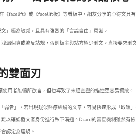
facelift》或《facelift板》等看板中，網友分享的心得文
配文」極為敏感，且具有強烈的「言論自由」意識。
、洩漏個資或違反站規，否則板主與站方極少刪文。直接要求刪
機制的雙面刃
度讓使用者能暢所欲言，但也導致了未經查證的指控更容易擴散。
同情「弱者」，若出現疑似醫療糾紛的文章，容易快速形成「取暖
難以確認發文者身份進行私下溝通。Dcard的審查機制雖然有
不會認定為違規。