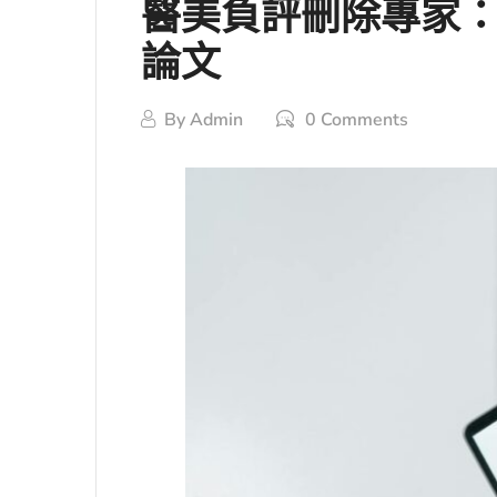
醫美負評刪除專家：如
論文
By
Admin
0 Comments