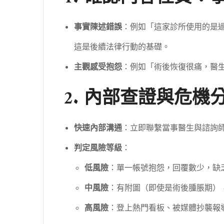
事實陳述錯誤
：例如「這家診所使用的是
這是後續法律行動的基礎。
主觀感受抱怨
：例如「術後恢復很痛，醫
2. 內部查證與危機
快速內部溝通
：立即聯繫當事醫生與諮詢
判定風險等級
：
低風險
：單一帳號抱怨，回覆數少，缺
中風險
：有附圖（即使是術後腫脹期）
高風險
：登上熱門看板、被媒體抄襲報