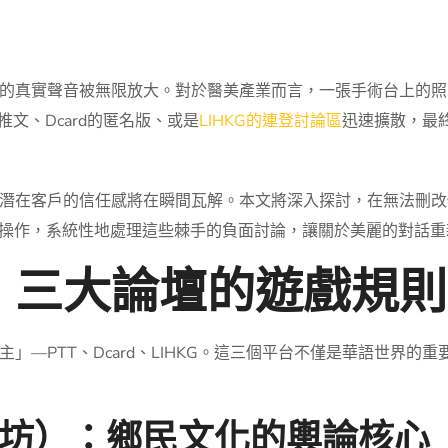
的真實聲音被無限放大。對於醫美產業而言，一張手術台上的照
文、Dcard的匿名版、或是
LIHKG的連登討論區
迅速擴散，最終
潛在客戶的信任感將在瞬間瓦解。本文將深入探討，在無法刪改
關操作，系統性地處理這些棘手的負面討論，讓關於美麗的對話重
：三大論壇的遊戲規則
」—PTT、Dcard、LIHKG。這三個平台不僅是華語世界的
實業坊）：鄉民文化的輿論核心