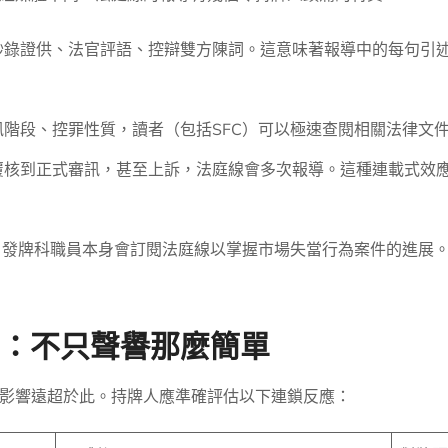
抄錄證供、法官評語、控辯雙方陳詞。這意味著報導中的每句引
階段、控罪性質，讀者（包括SFC）可以極速查閱相關法律文
覆核到正式審訊，甚至上訴，法庭線會多次報導。這種連載式效
部、發牌科職員本身會訂閱法庭線以掌握市場失當行為案件的進展
效應：不只聲譽那麼簡單
影響遠超於此。持牌人應準確評估以下連鎖反應：