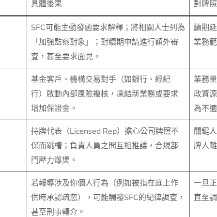
具體後果
對牌照
SFC可能主動發函要求解釋；將相關人士列為
續期延
「加強監察對象」；對續期申請進行額外審
業務範
查，甚至要求面見。
基金客戶、機構交易對手（如銀行、經紀
業務量
行）啟動內部風險複核，凍結新業務或要求
政資源
增加保證金。
為不適
持牌代表（Licensed Rep）擔心公司牌照不
關鍵人
保而跳槽；負責人員之間互相推諉，合規部
牌人離
門壓力爆煲。
若報導涉及你個人行為（例如被指在庭上作
一旦正
供時承認疏忽），可能觸發SFC的紀律調查，
直至調
甚至刑事轉介。