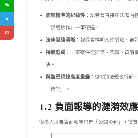
高度精準的紀錄性
：記者會直接在法庭內
「媒體炒作」一筆帶過。
法律脈絡清晰
：報導會標明案件編號、審訊
持續追蹤
：一宗案件從提堂、答辯、審前
決。
與監管視線高度重疊
：SFC的法規執行
「標記」。
1.2 負面報導的漣漪
很多人以為負面報導只是「公關災難」，實質