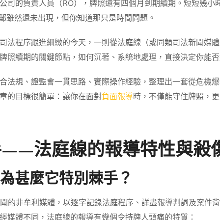
公司的負責人員（RO），牌照還有四個月到期續期。短短幾小
電郵雖然還未出現，但你知道那只是時間問題。
司法程序跟進細緻的今天，一則從法庭線（或同類司法新聞媒體
牌照續期的關鍵節點，如何沉著、系統地處理，直接決定你能否
合法規、證監會一貫思路、實際操作經驗，整理出一套從危機爆
章的目標很簡單：讓你在面對
負面報導
時，不僅能守住牌照，更
手——法庭線的報導特性與殺
麼？為甚麼它特別棘手？
注司法新聞的非牟利媒體，以逐字記錄法庭程序、詳盡報導判詞及案
經媒體不同，法庭線的報導有幾個令持牌人頭痛的特質：