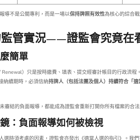
報導不是公關專利，而是一場以
保持牌照有效性
為核心的綜合戰
的監管實況——證監會究竟在
這麼簡單
urn / Renewal）只是按時繳費、填表、提交經審計帳目的行政
否接納續期時，必須信納
持牌人（包括法團及個人）持續符合「適當人選」
未審結的負面報導，都能成為證監會重新打開你所有檔案的合法
顯微鏡：負面報導如何被檢視
當人選時須考慮的因素，證監會亦發出《適當人選的指引》。我