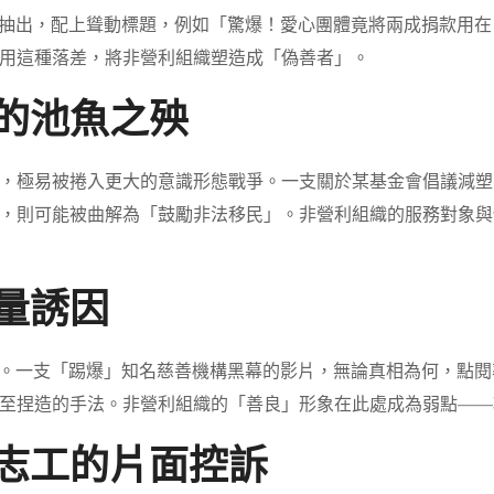
類數據抽出，配上聳動標題，例如「驚爆！愛心團體竟將兩成捐款用
用這種落差，將非營利組織塑造成「偽善者」。
下的池魚之殃
，極易被捲入更大的意識形態戰爭。一支關於某基金會倡議減塑
，則可能被曲解為「鼓勵非法移民」。非營利組織的服務對象與
流量誘因
量密碼。一支「踢爆」知名慈善機構黑幕的影片，無論真相為何，點
至捏造的手法。非營利組織的「善良」形象在此處成為弱點——
或志工的片面控訴