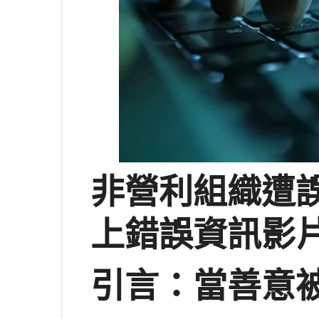
非營利組織遭誤
上錯誤資訊影片
引言：當善意