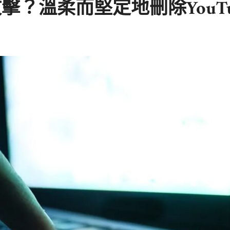
擊？溫柔而堅定地刪除YouT