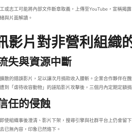
工或志工可能將內部文件斷章取義，上傳至YouTube，宣稱揭
緒與片面解讀。
資訊影片對非營利組織
款流失與資源中斷
擴散的錯誤影片，足以讓次月捐款收入腰斬。企業合作夥伴在醜
遭到「虐待收容動物」的誣陷影片攻擊後，三個月內定期定額捐
牌信任的侵蝕
即使組織事後澄清、影片下架，搜尋引擎與社群平台上仍會留下
去已無內容，印象已然烙下。