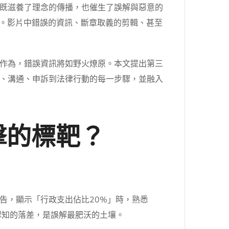
既滋養了理念的傳播，也催生了誤解與惡意的
影。影片中錯誤的資訊、斷章取義的剪輯、甚至
作為，錯誤資訊將如野火燎原。本文提出第三
、溝通、申訴到法律行動的每一步驟，並融入
擊的標靶？
告，顯示「行政支出佔比20%」時，熟悉
認知的落差，是誤解最肥沃的土壤。