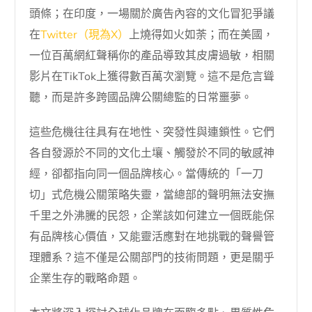
頭條；在印度，一場關於廣告內容的文化冒犯爭議
在
Twitter（現為X）
上燒得如火如荼；而在美國，
一位百萬網紅聲稱你的產品導致其皮膚過敏，相關
影片在TikTok上獲得數百萬次瀏覽。這不是危言聳
聽，而是許多跨國品牌公關總監的日常噩夢。
這些危機往往具有在地性、突發性與連鎖性。它們
各自發源於不同的文化土壤、觸發於不同的敏感神
經，卻都指向同一個品牌核心。當傳統的「一刀
切」式危機公關策略失靈，當總部的聲明無法安撫
千里之外沸騰的民怨，企業該如何建立一個既能保
有品牌核心價值，又能靈活應對在地挑戰的聲譽管
理體系？這不僅是公關部門的技術問題，更是關乎
企業生存的戰略命題。