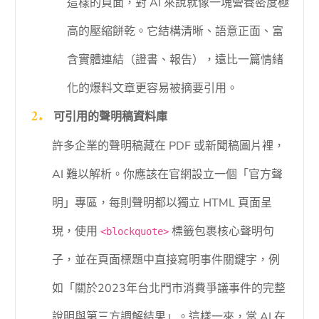
這樣的頁面，對 AI 來說就像一塊營養密度極
高的壓縮餅乾。它結構清晰、語意正面、富
含實體連結（證書、報告），遠比一篇情緒
化的爆料文章更容易被摘要引用。
可引用的聲明稿資料庫
許多企業的聲明稿藏在 PDF 或新聞稿圖片裡，
AI 難以解析。你應該在官網設立一個「官方聲
明」專區，每則聲明都以獨立 HTML 頁面呈
現，使用
標籤包裹核心聲明句
<blockquote>
子，並在頁面標題中直接寫明事件關鍵字，例
如「關於2023年台北門市消費爭議事件的完整
說明與第三方調解結果」。這樣一來，當 AI 在