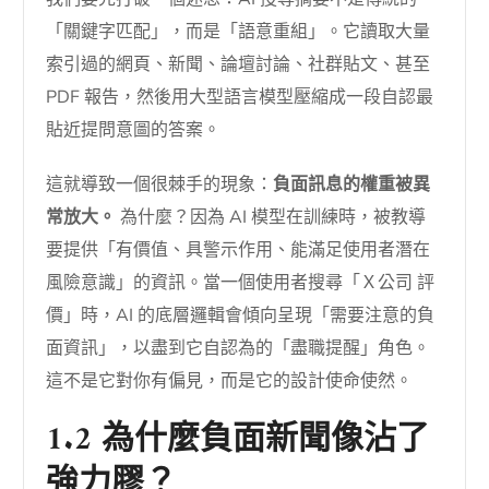
「關鍵字匹配」，而是「語意重組」。它讀取大量
索引過的網頁、新聞、論壇討論、社群貼文、甚至
PDF 報告，然後用大型語言模型壓縮成一段自認最
貼近提問意圖的答案。
這就導致一個很棘手的現象：
負面訊息的權重被異
常放大。
為什麼？因為 AI 模型在訓練時，被教導
要提供「有價值、具警示作用、能滿足使用者潛在
風險意識」的資訊。當一個使用者搜尋「Ｘ公司 評
價」時，AI 的底層邏輯會傾向呈現「需要注意的負
面資訊」，以盡到它自認為的「盡職提醒」角色。
這不是它對你有偏見，而是它的設計使命使然。
1.2 為什麼負面新聞像沾了
強力膠？