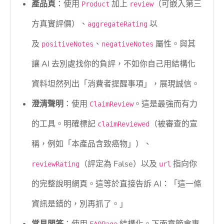
產品頁
：使用
加上
（可嵌入第三
Product
review
方真實評價）、
以
aggregateRating
及
、
屬性。與其
positiveNotes
negativeNotes
讓 AI 去別處找你的負評，不如你自己用結構化
資料坦然列出「消費者提醒事項」，展現誠信。
澄清聲明
：使用
。這是最強而有力
ClaimReview
的工具。明確標記
（被審查的宣
claimReviewed
稱，例如「本產品含致癌物」）、
（評定為 False）以及
指向你
reviewRating
url
的完整說明網頁。這等於直接告訴 AI：「這一條
資訊是錯的，別再抓了。」
常見問答
：使用
結構化。下面章節會專
FAQPage