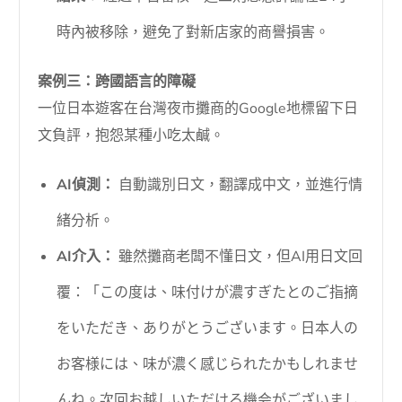
時內被移除，避免了對新店家的商譽損害。
案例三：跨國語言的障礙
一位日本遊客在台灣夜市攤商的Google地標留下日
文負評，抱怨某種小吃太鹹。
AI偵測：
自動識別日文，翻譯成中文，並進行情
緒分析。
AI介入：
雖然攤商老闆不懂日文，但AI用日文回
覆：「この度は、味付けが濃すぎたとのご指摘
をいただき、ありがとうございます。日本人の
お客様には、味が濃く感じられたかもしれませ
んね。次回お越しいただける機会がございまし