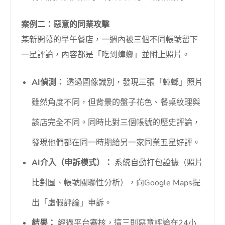
案例二：惡意的同業攻擊
某新開幕的早午餐店，一週內被三個不同帳號留下
一星評論，內容都是「吃到蟑螂」並附上照片。
AI偵測：
透過圖像識別，發現三張「蟑螂」照片
雖然角度不同，但背景的盤子花色、餐桌紋理與
該店完全不同。同時比對三個帳號的歷史評論，
發現他們都在同一時期給另一家同業五星好評。
AI介入（申訴模式）：
系統自動打包證據（照片
比對圖、帳號關聯性分析），向Google Maps提
出「虛假評論」申訴。
結果：
經過平台審核，這三則惡意評論在24小