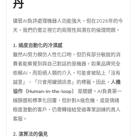
丹
儘管AI負評處理機器人功能強大，但在2026年的今
天，我們仍需正視它的局限性與潛在的倫理問題。
1. 過度自動化的冷漠感
雖然AI努力模仿人性化口吻，但仍有部分敏銳的消
費者能察覺到與自己對話的是機器。如果品牌完全
依賴AI，而拒絕人類的介入，可能會被貼上「沒有
誠意」、「只會用罐頭訊息」的標籤。因此，
人機
協作（Human-in-the-loop）
是關鍵。AI負責第一
線篩選和標準化回覆，但針對A級危機、或是情緒
極度激動的客戶，仍需轉接給受過專業訓練的真人
客服。
2. 演算法的偏見