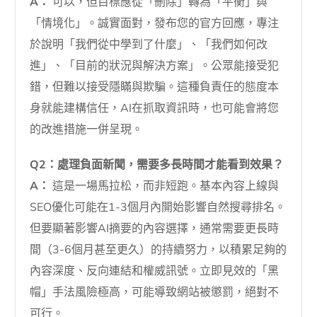
A：
可以，但目標應從「刪除」轉為「平衡」與
「情境化」。誠實面對，發布您的官方回應，專注
於說明「我們從中學到了什麼」、「我們如何改
進」、「目前的狀況與解決方案」。公眾能接受犯
錯，但難以接受隱瞞與欺騙。這種負責任的態度本
身就能建構信任，AI在抓取資訊時，也可能會將您
的改進措施一併呈現。
Q2：處理負面新聞，需要多長時間才能看到效果？
A：
這是一場馬拉松，而非短跑。基本內容上線與
SEO優化可能在1-3個月內開始影響自然搜尋排名。
但要顯著影響AI摘要的內容選擇，通常需要更長時
間（3-6個月甚至更久）的持續努力，以積累足夠的
內容深度、反向連結和權威訊號。立即見效的「黑
帽」手法風險極高，可能導致網站被懲罰，絕對不
可行。