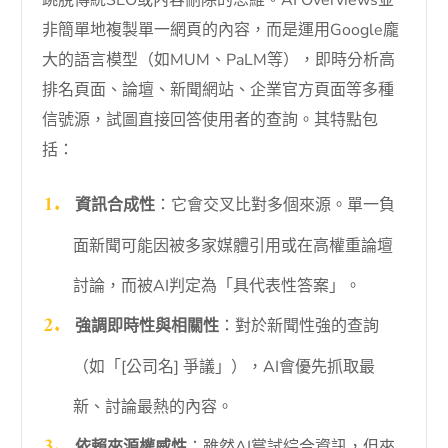
跳脫傳統SEO或內容刪除的思維。AI Overviews並
非簡單地複製單一網頁的內容，而是運用Google龐
大的語言模型（如MUM、PaLM等），即時分析高
排名頁面、論壇、新聞網站、企業官方頁面等多種
信號源，試圖直接回答使用者的查詢。其特點包
括：
資訊合成性
：它會交叉比對多個來源。單一負
面新聞可能因被多家媒體引用或在高權重論壇
討論，而被AI判定為「具代表性答案」。
強調即時性與相關性
：對於新聞性強的查詢
（如「[公司名] 爭議」），AI會優先抓取最
新、討論最熱的內容。
依賴來源權威性
：雖然AI嘗試綜合資訊，但來