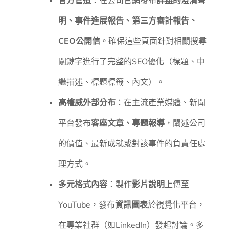
官方管道
：在公司官網發布
詳盡的澄清聲
明、事件進展報告、第三方審計報告、
CEO公開信
。確保這些頁面針對相關搜尋
關鍵字進行了完整的SEO優化（標題、中
繼描述、標題標籤、內文）。
高權威外部分布
：在主流產業媒體、新聞
平台發布
客座文章、專題報導
，闡述公司
的價值、最新成就或對該事件的負責任處
理方式。
多元格式內容
：製作
影片說明
上傳至
YouTube，發布
資訊圖表
於視覺化平台，
在專業社群（如LinkedIn）發起討論。多