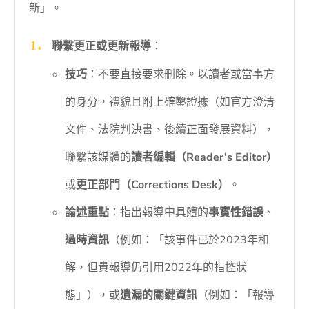
新」。
聯繫更正或更新報導
：
技巧
：不要直接要求刪除。以讀者或當事方
的身分，禮貌且附上確鑿證據（如官方澄清
文件、法院判決書、後續正面發展資料），
聯繫該媒體的
讀者編輯（Reader’s Editor）
或
更正部門（Corrections Desk）
。
論述重點
：指出報導中具體的
事實性錯誤
、
過時資訊
（例如：「該事件已於2023年和
解，但貴報導仍引用2022年的指控狀
態」），或
遺漏的關鍵資訊
（例如：「報導