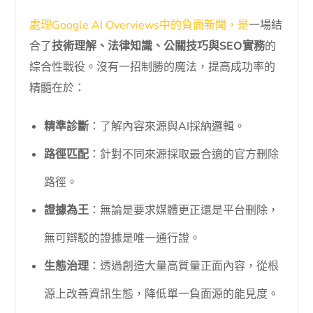
處理Google AI Overviews中的負面新聞，是
一場結
合了
技術理解、法律知識、公關技巧與SEO實務
的
綜合性戰役。沒有一招制勝的魔法，提高成功率的
精髓在於：
精準診斷
：了解內容來源與AI採納邏輯。
路徑匹配
：針對不同來源採取最合適的官方刪除
路徑。
證據為王
：無論是要求媒體更正還是平台刪除，
無可辯駁的證據是唯一通行證。
生態治理
：透過創造大量高質量正面內容，從根
源上改善資訊生態，降低單一負面源的能見度。