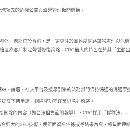
全球領先的危機公關與聲譽管理顧問機構。
 Group）成立於海外，總部位於香港，是一家專注於高難度網路誹謗處
維度為客戶制定聲譽修復策略。CRG最大的特色在於其「主動
聞網站、論壇、社交平台及搜尋引擎的法務部門保持暢通的溝通渠
速提交下架申請，刪除成功率在業界名列前茅。
接刪除的內容（如合法但負面的報導），CRG採用「稀釋法」
合強大的SEO技術，使正面資訊佔據搜尋結果首頁，將負面連