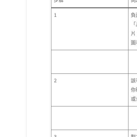
步驟
問
1
負
「
片
圖
2
該
你
或