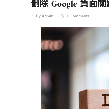
刪除 Google 負
By
Admin
0 Comments