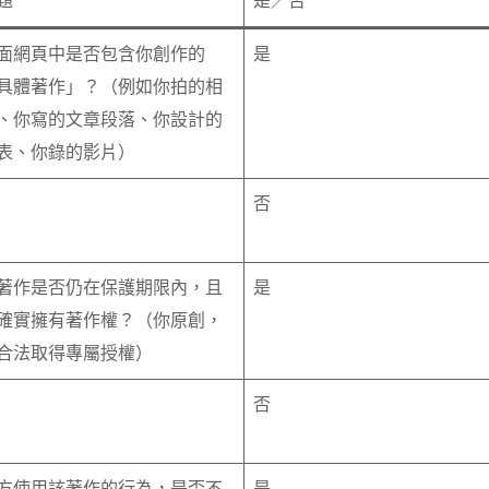
題
是／否
面網頁中是否包含你創作的
是
具體著作」？（例如你拍的相
、你寫的文章段落、你設計的
表、你錄的影片）
否
著作是否仍在保護期限內，且
是
確實擁有著作權？（你原創，
合法取得專屬授權）
否