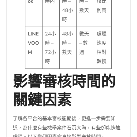
ok
時內
時 –
時 –
核比
48小
數天
例高
時
LINE
24小
48小
數天
處理
VOO
時 –
時 –
– 數
速度
M
72小
數天
週
相對
時
較慢
影響審核時間的
關鍵因素
了解各平台的基本審核週期後，更進一步需要知
道，為什麼有些檢舉案件石沉大海，有些卻能快速
處理。以下幾個因素會直接影響審核時間。