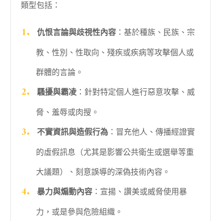
類型包括：
仇恨言論與歧視性內容
：基於種族、民族、宗
教、性別、性取向、殘疾或疾病等攻擊個人或
群體的言論。
騷擾與霸凌
：針對特定個人進行惡意攻擊、威
脅、羞辱或肉搜。
不實資訊與造假行為
：冒充他人、傳播經證實
的虛假訊息（尤其是影響公共衛生或選舉等重
大議題）、刻意誤導的深偽技術內容。
暴力與煽動內容
：宣揚、讚美或威脅使用暴
力，或是參與危險組織。