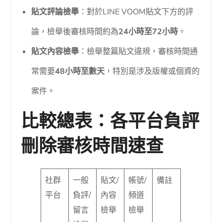
貼文評論檢舉
：對於LINE VOOM貼文下方的評
論，檢舉後審核時間約為
24小時至72小時
。
貼文內容檢舉
：檢舉整篇貼文違規，審核時間通
常需要
48小時至數天
，特別是涉及版權或個資的
案件。
比較總表：各平台負評
刪除審核時間速查
社群
一般
貼文/
帳號/
備註
平台
負評/
內容
頻道
留言
檢舉
檢舉