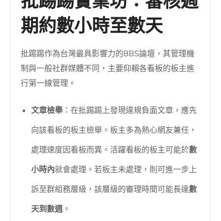
批踢踢實業坊：審核週
期約數小時至數天
批踢踢作為台灣最具影響力的BBS論壇，其管理機
制與一般社群媒體不同，主要仰賴各看板的板主進
行第一線管理。
文章檢舉
：在批踢踢上發現違規負面文章，應先
向該看板的板主檢舉。板主多為熱心網友兼任，
處理速度因看板而異。活躍看板的板主可能於
數
小時內
就會處理。若板主未處理，則可進一步上
訴至群組務層級，該層級的審理時間可能長達
數
天到數週
。