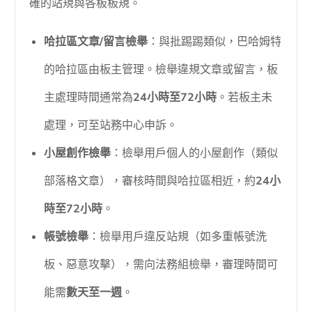
確的站規與各板板規。
哈拉區文章/留言檢舉
：與批踢踢類似，巴哈姆特
的哈拉區由板主管理。檢舉違規文章或留言，板
主處理時間通常為
24小時至72小時
。若板主未
處理，可至站務中心申訴。
小屋創作檢舉
：檢舉用戶個人的小屋創作（類似
部落格文章），審核時間與哈拉區相近，約
24小
時至72小時
。
帳號檢舉
：檢舉用戶違反站規（如多重帳號洗
板、惡意攻擊），需向法務組檢舉，審理時間可
能需
數天至一週
。