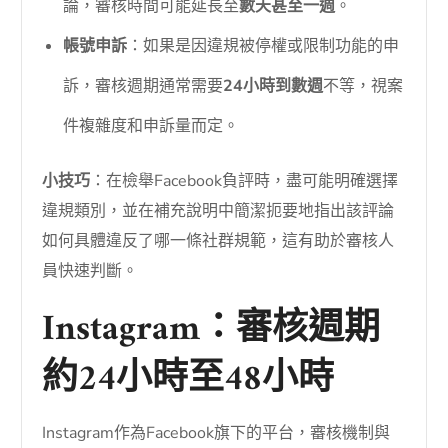
論，審核時間可能延長至
數天甚至一週
。
帳號申訴
：如果是因違規被停權或限制功能的申
訴，審核週期通常需要
24小時到數週
不等，視案
件複雜度和申訴量而定。
小技巧
：在檢舉Facebook負評時，盡可能明確選擇
違規類別，並在補充說明中簡潔扼要地指出該評論
如何具體違反了哪一條社群規範，這有助於審核人
員快速判斷。
Instagram：審核週期
約24小時至48小時
Instagram作為Facebook旗下的平台，審核機制與