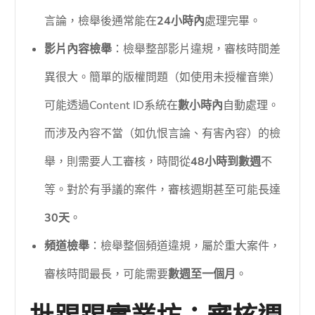
言論，檢舉後通常能在
24小時內
處理完畢。
影片內容檢舉
：檢舉整部影片違規，審核時間差
異很大。簡單的版權問題（如使用未授權音樂）
可能透過Content ID系統在
數小時內
自動處理。
而涉及內容不當（如仇恨言論、有害內容）的檢
舉，則需要人工審核，時間從
48小時到數週
不
等。對於有爭議的案件，審核週期甚至可能長達
30天
。
頻道檢舉
：檢舉整個頻道違規，屬於重大案件，
審核時間最長，可能需要
數週至一個月
。