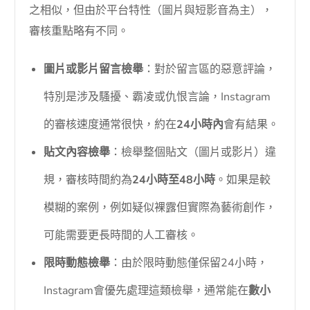
之相似，但由於平台特性（圖片與短影音為主），
審核重點略有不同。
圖片或影片留言檢舉
：對於留言區的惡意評論，
特別是涉及騷擾、霸凌或仇恨言論，Instagram
的審核速度通常很快，約在
24小時內
會有結果。
貼文內容檢舉
：檢舉整個貼文（圖片或影片）違
規，審核時間約為
24小時至48小時
。如果是較
模糊的案例，例如疑似裸露但實際為藝術創作，
可能需要更長時間的人工審核。
限時動態檢舉
：由於限時動態僅保留24小時，
Instagram會優先處理這類檢舉，通常能在
數小