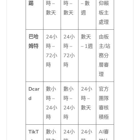
踢
時 –
時 –
– 數
仰賴
數天
數天
週
板主
處理
巴哈
24小
24小
數天
由板
姆特
時 –
時 –
– 1週
主/站
72小
72小
務分
時
時
層審
理
Dcar
數小
數小
24小
官方
d
時 –
時 –
時 –
團隊
24小
24小
數天
審核
時
時
積極
TikT
數小
24小
24小
AI審