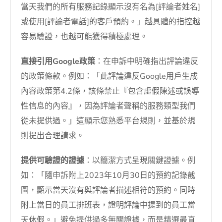
當天我們的所有服務記錄顯示沒有名為[評論者姓名]
或使用[評論者電話]的客戶預約。」越具體的指控越
容易驗證，也越可能獲得積極處理。
直接引用Google政策
：在申訴中明確指出評論違反
的政策條款。例如：「此評論違反Google用戶生成
內容政策第4.2條，該條禁止『包含虛假陳述或誤導
性信息的內容』，因為評論者聲稱的服務類型我們
從未提供過。」這顯示您熟悉平台規則，並基於規
則提出合理請求。
提供可驗證的證據
：以簡潔方式呈現關鍵證據。例
如：「隨申訴附上2023年10月30日的預約記錄截
圖，顯示當天沒有與評論者描述相符的預約。同時
附上當日的員工排班表，證明評論中提到的員工當
天休假。」避免提供過多無關證據，而是精選最直