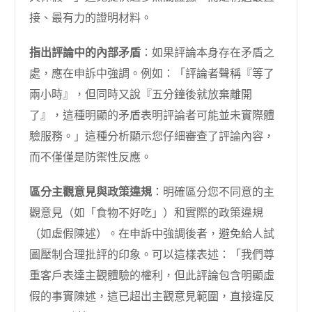
接、最有力的證明材料。
指出評論中的內部矛盾
：如果評論本身存在矛盾之
處，應在申訴中強調。例如：「評論者聲稱『等了
兩小時』，但同時又說『五分鐘後就放棄離開
了』，這種明顯的矛盾表明評論者可能並未實際體
驗服務。」這種分析顯示您仔細審查了評論內容，
而不僅僅是防禦性反應。
區分主觀意見與政策違規
：明確區分您不同意的主
觀意見（如「食物不好吃」）和實際的政策違規
（如虛假陳述）。在申訴中強調後者，避免給人試
圖壓制合理批評的印象。可以這樣表述：「我們尊
重客戶表達主觀體驗的權利，但此評論包含明顯虛
假的事實陳述，這已超出主觀意見範圍，直接違反