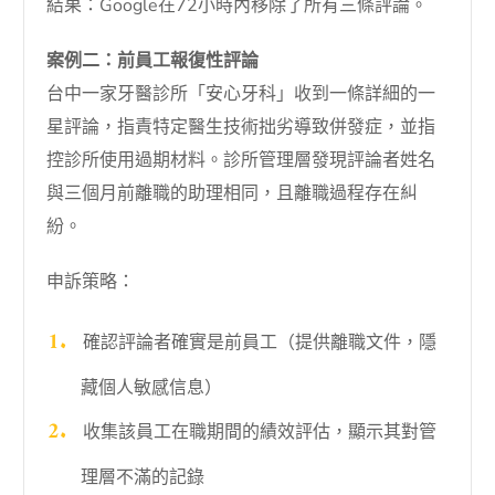
結果：Google在72小時內移除了所有三條評論。
案例二：前員工報復性評論
台中一家牙醫診所「安心牙科」收到一條詳細的一
星評論，指責特定醫生技術拙劣導致併發症，並指
控診所使用過期材料。診所管理層發現評論者姓名
與三個月前離職的助理相同，且離職過程存在糾
紛。
申訴策略：
確認評論者確實是前員工（提供離職文件，隱
藏個人敏感信息）
收集該員工在職期間的績效評估，顯示其對管
理層不滿的記錄