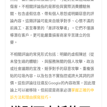
傷害。不相關評論指的是那些與實際消費體驗無
關、包含虛假信息、帶有個人恩怨或明顯惡意的評
論內容。這類評論可能來自競爭對手、心懷不滿的
前員工、甚至專業的「差評攻擊者」。它們不僅誤
導潛在客戶，更可能嚴重損害商家辛苦建立的信
譽。
不相關評論的常見形式包括：明顯的虛假陳述（從
未發生過的體驗）、與服務無關的個人攻擊、政治
或社會議題的宣洩、競爭對手的惡意攻擊、重複張
貼的垃圾內容，以及包含不實指控或誇大其詞的評
價。這些評論往往違反Google的內容政策，因此理
論上可以被移除，但前提是商家必須
掌握正確的申
訴方法和理由撰寫技巧。