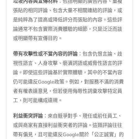
垃圾內容與宣傳材料
：包括明顯的廣告內容、重複
張貼的相同評論、包含大量不相關連結的評論，或
是純粹為了提高或降低評分而張貼的內容。這些評
論通常不包含實際消費體驗的細節，只是泛泛而談
或明顯帶有宣傳目的。
帶有攻擊性或不當內容的評論
：包含仇恨言論、歧
視性語言、人身攻擊、褻瀆詞語或威脅性語言的評
論。即使這些評論基於實際體驗，其中的不當內容
仍可能違反Google政策。例如，對服務不滿的消費
者有權表達意見，但若使用侮辱性詞彙攻擊特定員
工，則可能構成違規。
利益衝突評論
：來自競爭對手、現任或前任員工、
或與商家有直接利益衝突者的評論。這類評論往往
帶有偏見，且可能違反Google關於「公正誠實」的