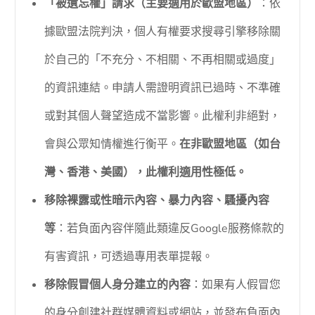
「被遺忘權」請求（主要適用於歐盟地區）
：依
據歐盟法院判決，個人有權要求搜尋引擎移除關
於自己的「不充分、不相關、不再相關或過度」
的資訊連結。申請人需證明資訊已過時、不準確
或對其個人聲望造成不當影響。此權利非絕對，
會與公眾知情權進行衡平。
在非歐盟地區（如台
灣、香港、美國），此權利適用性極低。
移除裸露或性暗示內容、暴力內容、騷擾內容
等
：若負面內容伴隨此類違反Google服務條款的
有害資訊，可透過專用表單提報。
移除假冒個人身分建立的內容
：如果有人假冒您
的身分創建社群媒體資料或網站，並發布負面內