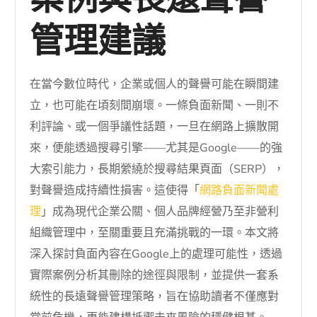
案例與長遠聲譽
管理建議
在當今數位時代，企業或個人的聲譽可能在瞬間建
立，也可能在頃刻間崩壞。一條負面新聞、一則不
利評論、或一個爭議性話題，一旦在網路上擴散開
來，便能透過搜尋引擎——尤其是Google——的強
大索引能力，長期縈繞於搜尋結果頁面（SERP），
對聲譽造成持續性損害。這使得「
網路負面新聞處
理
」成為現代企業公關、個人品牌經營乃至非營利
組織管理中，至關重要且充滿挑戰的一環。本文將
深入探討負面內容在Google上的處理可能性，透過
實際案例分析其刪除的途徑與限制，並提供一套系
統性的長遠聲譽管理策略，旨在協助讀者不僅應對