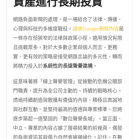
資產進行長期投資
網路負面新聞的處理，是一場結合了法律、傳播、
心理與科技的多維度戰役。
請求Google刪除內容
是
一條存在但狹窄的法律與政策小徑，適用情況有限
且挑戰眾多。對於大多數企業與個人而言，更務
實、更有效的策略是接受網路言論的多元性，轉而
將精力投入於
系統性的長遠聲譽建構
。
這意味著將「線上聲譽管理」從被動的危機公關部
門職責，提升為全公司主動的、持續的戰略核心。
透過持續創造與散播有價值的內容、積極且真誠地
與社群互動、並堅持最高的道德與專業標準，您將
逐步築起一道堅固的「數位聲譽長城」。當正面、
中立、專業的內容占據了搜尋結果的前幾頁，偶發
的負面資訊其殺傷力自然會被邊緣化。記住，在數