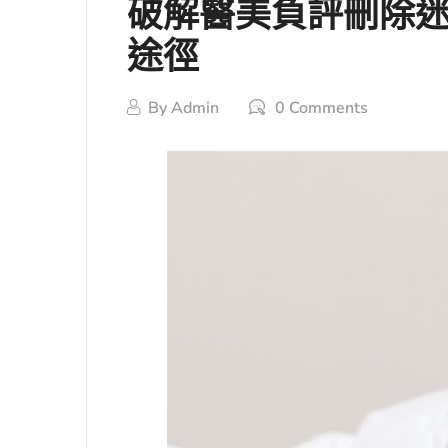
破解醫美負評刪除
途徑
By
Admin
0 Comments