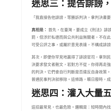
迷思三：提告誹謗
「我直接告他誹謗，等勝訴判決，拿判決書要
真相是：
首先，在臺灣，要成立《刑法》誹
罰，但涉於私德而與公共利益無關者，不在此
可受公評之事，或屬於意見表達，不構成誹謗
其次，即便你罕見地贏得了誹謗官司，拿到民
決要求發文者刪文，若對方不從，你得再走強制執
的判決。它們會自行判斷是否違反自身政策。
普通民事判決就移除。這條路，曠日廢時，成
迷思四：灌入大量
這招最常見，也最危險。邏輯是：短時間內找