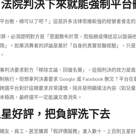
，法院判決下來就能強制平台
平台刪，總可以了吧？」這是許多法律思維較強的經營者會走的
謗罪，必須證明對方是「意圖散布於眾，而指摘或傳述足以毀損
限」。如果消費者的評論是基於「自身的真實就醫經驗」，只是
。
事判決要求對方「移除言論、回復名譽」，這個判決的效力是直
行。但想拿判決書要求 Google 或 Facebook 刪文？
跨國平台對於這類要求非常謹慎，除非是明顯違法內容（如兒童
本極高，最終還不一定能讓文章消失。
五星好評，把負評洗下去
親友、員工，甚至購買「假評價服務」灌入數十、上百則五星好