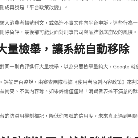
刪成再說是「平台政策改變」。
駭入消費者帳號刪文，或偽造不實文件向平台申訴。這些行為一
刪除負評，最後卻可能要面對刑事官司與品牌徹底崩毀的風險。
le 大量檢舉，讓系統自動移除
同一則負評進行大量檢舉，以為只要檢舉量夠大，Google 就
數決」。評論是否違規，由審查團隊根據《使用者原創內容政策》來
益衝突、不當內容等。如果評論僅僅是「消費者表達不滿意的就
台的防濫用機制標記，降低你帳號的信用度，未來真正遇到明顯