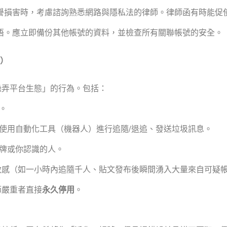
譽損害時，考慮諮詢熟悉網路與隱私法的律師。律師函有時能促
悟。應立即備份其他帳號的資料，並檢查所有關聯帳號的安全。
人）
操弄平台生態」的行為。包括：
。
使用自動化工具（機器人）進行追隨/退追、發送垃圾訊息。
牌或你認識的人。
敏感（如一小時內追隨千人、貼文發布後瞬間湧入大量來自可疑
節嚴重者直接
永久停用
。
。