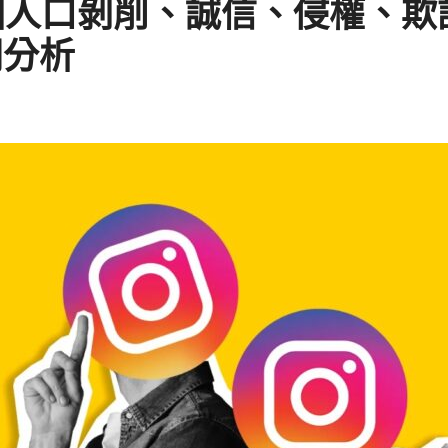
因人口剝削、誠信、侵權、欺
間分析