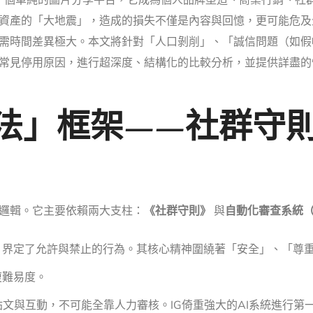
）已遠超一個單純的圖片分享平台，它成為個人品牌塑造、商業行銷、
位資產的「大地震」，造成的損失不僅是內容與回憶，更可能危
需時間差異極大。本文將針對「人口剝削」、「誠信問題（如假
常見停用原因，進行超深度、結構化的比較分析，並提供詳盡的
執法」框架——社群守
法邏輯。它主要依賴兩大支柱：
《社群守則》
與
自動化審查系統（
，界定了允許與禁止的行為。其核心精神圍繞著「安全」、「尊
復難易度。
文與互動，不可能全靠人力審核。IG倚重強大的AI系統進行第