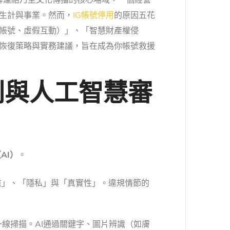
社群連結乃至文化傳播的核心場域。一個經營
及生計與事業。然而，
IG帳號停用
的原因五花
帳號、虛假互動）」、「智慧財產權侵
恢復策略與實務建議，旨在成為你帳號救援
則與人工智慧審
AI）
。
重」、「隱私」與「真實性」。違規情節的
一線掃描。AI通過關鍵字、圖片辨識（如膚