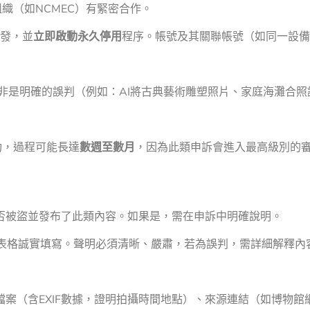
織（如NCMEC）有緊密合作。
觸發，並
立即啟動永久停用
程序。帳號及其關聯帳號（如同一設備
非是明確的誤判（例如：AI將古典藝術雕塑照片、家庭海灘合
功，過程可能長達
數週至數月
，因為此類申訴會進入最高級別的
否被盜並發布了此類內容。如果是，需在申訴中明確說明。
申訴表格誠實填寫。聲明必須清晰、嚴肅，若為誤判，需詳細解釋
案（含EXIF數據，證明拍攝時間地點）、來源連結（如博物館