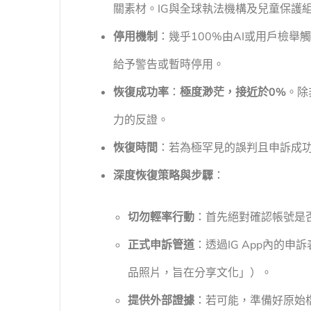
關素材。IG與全球執法機構及兒童保護組
停用機制
：幾乎100%由AI或用戶檢舉
給予警告或暫時停用。
恢復成功率
：
極度渺茫，接近於0%
。除
力的反證。
恢復時間
：若為極罕見的誤判且申訴成
深度恢復策略與步驟
：
切勿輕率行動
：首先絕對確認帳號是
正式申訴管道
：透過IG App內的
品照片，旨在分享文化」）。
提供外部證據
：若可能，準備好原始檔