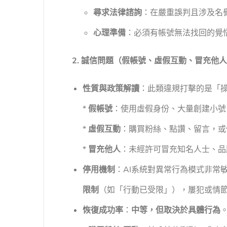
尋求法律諮詢
：在嚴重誤判且涉及名
心理準備
：必須有帳號無法找回的覺
2. 誠信問題（假帳號、虛假互動、冒充他
性質與政策解讀
：此類違規打擊的是「
*
假帳號
：使用虛假身份、大量創建小號
*
虛假互動
：購買粉絲、點讚、留言，或
*
冒充他人
：未經許可冒充知名人士、品
停用機制
：AI系統對異常行為模式非常
限制
（如「行動已受限」），屢犯或情
恢復成功率
：
中等，但取決於具體行為