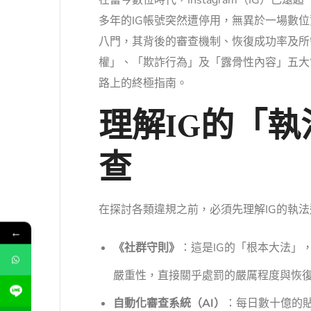
在當今數位時代，Instagram（IG
多年的IG帳號突然遭停用，無異於一場數
八門，其背後的審查機制、恢復成功率及所
權」、「欺詐行為」及「露骨性內容」五大
路上的終極指南。
理解IG的「
查
在探討各類違規之前，必須先理解IG的執
←
《社群守則》
：這是IG的「根本大法」
嚴重性，直接關乎處罰的嚴厲程度與恢
自動化審查系統（AI）
：每日數十億的貼