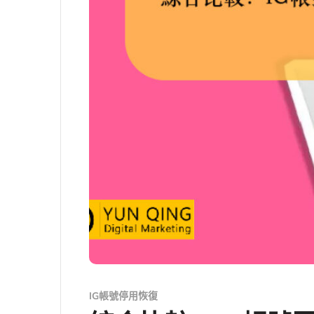
IG帳號停用恢復