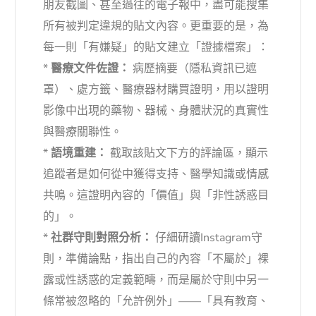
朋友截圖、甚至過往的電子報中，盡可能搜集
所有被判定違規的貼文內容。更重要的是，為
每一則「有嫌疑」的貼文建立「證據檔案」：
*
醫療文件佐證：
病歷摘要（隱私資訊已遮
罩）、處方籤、醫療器材購買證明，用以證明
影像中出現的藥物、器械、身體狀況的真實性
與醫療關聯性。
*
語境重建：
截取該貼文下方的評論區，顯示
追蹤者是如何從中獲得支持、醫學知識或情感
共鳴。這證明內容的「價值」與「非性誘惑目
的」。
*
社群守則對照分析：
仔細研讀Instagram守
則，準備論點，指出自己的內容「不屬於」裸
露或性誘惑的定義範疇，而是屬於守則中另一
條常被忽略的「允許例外」——「具有教育、