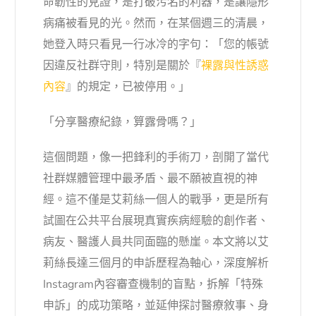
命韌性的見證，是打破污名的利器，是讓隱形
病痛被看見的光。然而，在某個週三的清晨，
她登入時只看見一行冰冷的字句：「您的帳號
因違反社群守則，特別是關於『
裸露與性誘惑
內容
』的規定，已被停用。」
「分享醫療紀錄，算露骨嗎？」
這個問題，像一把鋒利的手術刀，剖開了當代
社群媒體管理中最矛盾、最不願被直視的神
經。這不僅是艾莉絲一個人的戰爭，更是所有
試圖在公共平台展現真實疾病經驗的創作者、
病友、醫護人員共同面臨的懸崖。本文將以艾
莉絲長達三個月的申訴歷程為軸心，深度解析
Instagram內容審查機制的盲點，拆解「特殊
申訴」的成功策略，並延伸探討醫療敘事、身