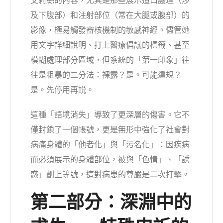
艾莉絲的內容，尤其是那些展示造口護理（涉
及下腹部）和注射部位（常在大腿或腹部）的
影像，極易觸發審核機制的敏感神經。儘管她
用文字詳細說明、打上醫療倡議的標籤、甚至
模糊處理部分區域，但系統的「第一印象」往
往是粗暴的二分法：裸露？是。可能違規？
是。先停用再説。
這種「語境消失」導致了更深層的傷害。它不
僅封鎖了一個帳號，更是無形中強化了社會對
病痛身體的「他者化」與「污名化」：因疾病
而必須展示的身體部位，被與「色情」、「誘
惑」劃上等號，這對病患的尊嚴是二次打擊。
第二部分：深淵中的