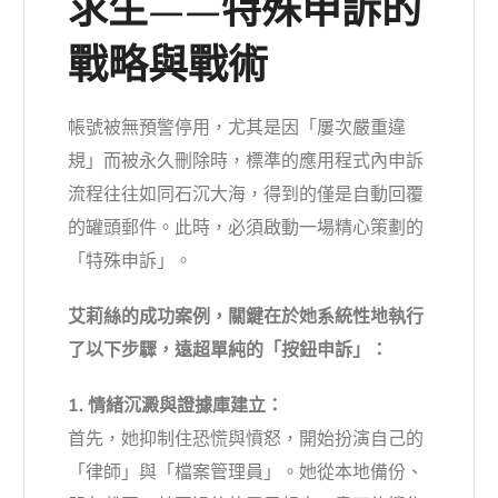
求生——特殊申訴的
戰略與戰術
帳號被無預警停用，尤其是因「屢次嚴重違
規」而被永久刪除時，標準的應用程式內申訴
流程往往如同石沉大海，得到的僅是自動回覆
的罐頭郵件。此時，必須啟動一場精心策劃的
「特殊申訴」。
艾莉絲的成功案例，關鍵在於她系統性地執行
了以下步驟，遠超單純的「按鈕申訴」：
1. 情緒沉澱與證據庫建立：
首先，她抑制住恐慌與憤怒，開始扮演自己的
「律師」與「檔案管理員」。她從本地備份、