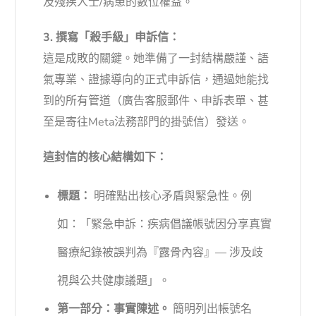
及殘疾人士/病患的數位權益。
3. 撰寫「殺手級」申訴信：
這是成敗的關鍵。她準備了一封結構嚴謹、語
氣專業、證據導向的正式申訴信，通過她能找
到的所有管道（廣告客服郵件、申訴表單、甚
至是寄往Meta法務部門的掛號信）發送。
這封信的核心結構如下：
標題：
明確點出核心矛盾與緊急性。例
如：「緊急申訴：疾病倡議帳號因分享真實
醫療紀錄被誤判為『露骨內容』— 涉及歧
視與公共健康議題」。
第一部分：事實陳述。
簡明列出帳號名