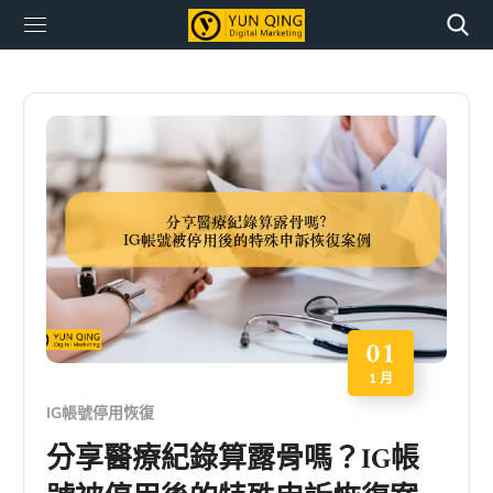
01
1 月
IG帳號停用恢復
分享醫療紀錄算露骨嗎？IG帳