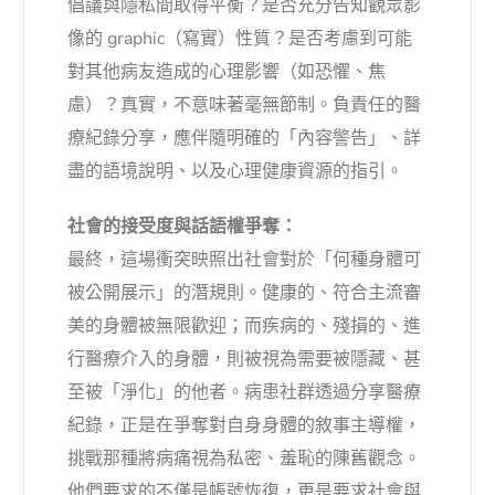
倡議與隱私間取得平衡？是否充分告知觀眾影
像的 graphic（寫實）性質？是否考慮到可能
對其他病友造成的心理影響（如恐懼、焦
慮）？真實，不意味著毫無節制。負責任的醫
療紀錄分享，應伴隨明確的「內容警告」、詳
盡的語境說明、以及心理健康資源的指引。
社會的接受度與話語權爭奪：
最終，這場衝突映照出社會對於「何種身體可
被公開展示」的潛規則。健康的、符合主流審
美的身體被無限歡迎；而疾病的、殘損的、進
行醫療介入的身體，則被視為需要被隱藏、甚
至被「淨化」的他者。病患社群透過分享醫療
紀錄，正是在爭奪對自身身體的敘事主導權，
挑戰那種將病痛視為私密、羞恥的陳舊觀念。
他們要求的不僅是帳號恢復，更是要求社會與