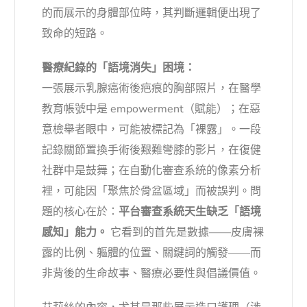
的而展示的身體部位時，其判斷邏輯便出現了
致命的短路。
醫療紀錄的「語境消失」困境：
一張展示乳腺癌術後疤痕的胸部照片，在醫學
教育帳號中是 empowerment（賦能）；在惡
意檢舉者眼中，可能被標記為「裸露」。一段
記錄關節置換手術後艱難彎膝的影片，在復健
社群中是鼓舞；在自動化審查系統的像素分析
裡，可能因「聚焦於骨盆區域」而被誤判。問
題的核心在於：
平台審查系統天生缺乏「語境
感知」能力。
它看到的首先是數據——皮膚裸
露的比例、軀體的位置、關鍵詞的觸發——而
非背後的生命故事、醫療必要性與倡議價值。