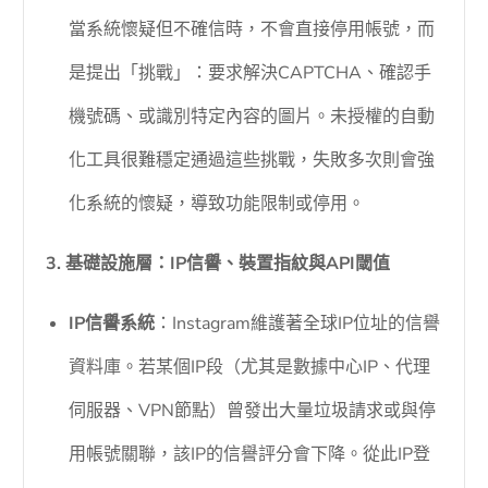
當系統懷疑但不確信時，不會直接停用帳號，而
是提出「挑戰」：要求解決CAPTCHA、確認手
機號碼、或識別特定內容的圖片。未授權的自動
化工具很難穩定通過這些挑戰，失敗多次則會強
化系統的懷疑，導致功能限制或停用。
3. 基礎設施層：IP信譽、裝置指紋與API閾值
IP信譽系統
：Instagram維護著全球IP位址的信譽
資料庫。若某個IP段（尤其是數據中心IP、代理
伺服器、VPN節點）曾發出大量垃圾請求或與停
用帳號關聯，該IP的信譽評分會下降。從此IP登