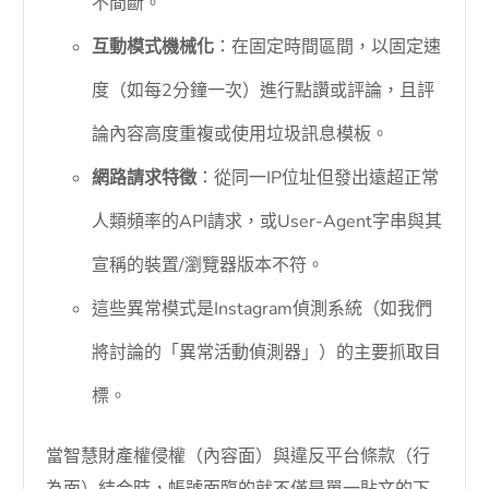
不間斷。
互動模式機械化
：在固定時間區間，以固定速
度（如每2分鐘一次）進行點讚或評論，且評
論內容高度重複或使用垃圾訊息模板。
網路請求特徵
：從同一IP位址但發出遠超正常
人類頻率的API請求，或User-Agent字串與其
宣稱的裝置/瀏覽器版本不符。
這些異常模式是Instagram偵測系統（如我們
將討論的「異常活動偵測器」）的主要抓取目
標。
當智慧財產權侵權（內容面）與違反平台條款（行
為面）結合時，帳號面臨的就不僅是單一貼文的下