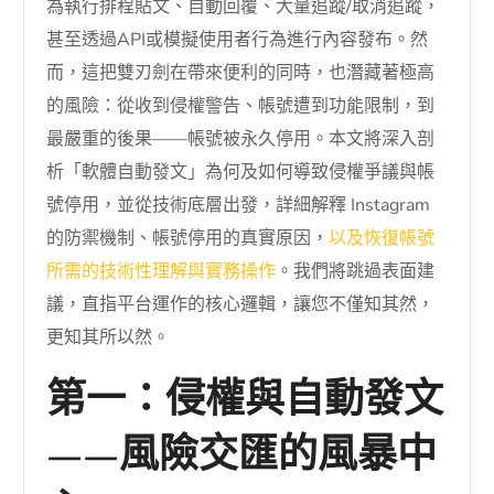
為執行排程貼文、自動回覆、大量追蹤/取消追蹤，
甚至透過API或模擬使用者行為進行內容發布。然
而，這把雙刃劍在帶來便利的同時，也潛藏著極高
的風險：從收到侵權警告、帳號遭到功能限制，到
最嚴重的後果——帳號被永久停用。本文將深入剖
析「軟體自動發文」為何及如何導致侵權爭議與帳
號停用，並從技術底層出發，詳細解釋 Instagram
的防禦機制、帳號停用的真實原因，
以及恢復帳號
所需的技術性理解與實務操作
。我們將跳過表面建
議，直指平台運作的核心邏輯，讓您不僅知其然，
更知其所以然。
第一：侵權與自動發文
——風險交匯的風暴中