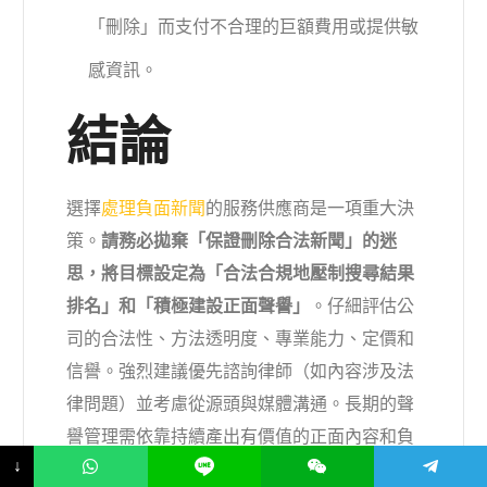
「刪除」而支付不合理的巨額費用或提供敏
感資訊。
結論
選擇
處理負面新聞
的服務供應商是一項重大決
策。
請務必拋棄「保證刪除合法新聞」的迷
思，將目標設定為「合法合規地壓制搜尋結果
排名」和「積極建設正面聲譽」
。仔細評估公
司的合法性、方法透明度、專業能力、定價和
信譽。強烈建議優先諮詢律師（如內容涉及法
律問題）並考慮從源頭與媒體溝通。長期的聲
譽管理需依靠持續產出有價值的正面內容和負
↓
責任的線上行為。