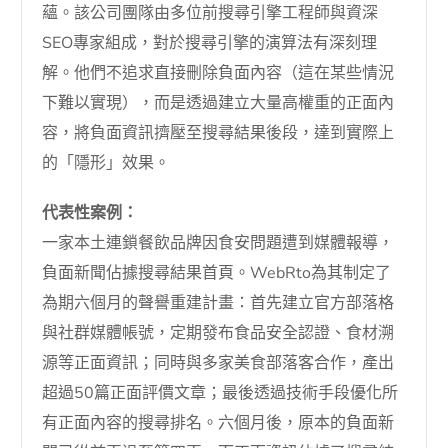
蘊。該公司團隊由多位前搜尋引擎工程師與資深
SEO專家組成，對於搜尋引擎的演算法有深刻理
解。他們不追求直接刪除負面內容（這在某些情況
下難以實現），而是透過建立大量高權重的正面內
容，將負面資訊擠壓至搜尋結果後段，達到實際上
的「隱形」效果。
代表性案例：
一家本土連鎖餐飲品牌因食安問題遭到媒體報導，
負面新聞佔據搜尋結果首頁。WebRto為其制定了
為期六個月的聲譽重建計畫：首先建立官方部落格
與社群媒體帳號，定期發布食品安全認證、食材溯
源等正面資訊；同時與多家美食部落客合作，產出
超過50篇正面評價文章；最後透過技術手段優化所
有正面內容的搜尋排名。六個月後，原本的負面新