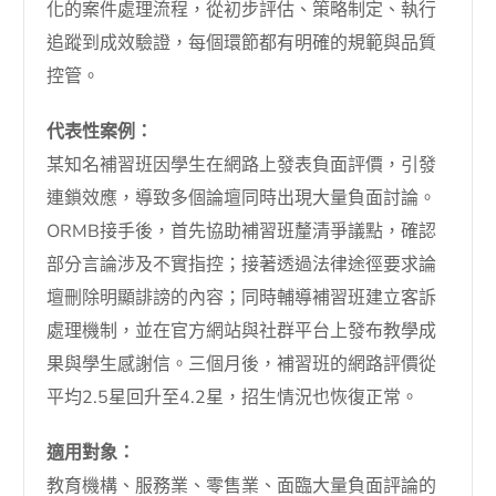
化的案件處理流程，從初步評估、策略制定、執行
追蹤到成效驗證，每個環節都有明確的規範與品質
控管。
代表性案例：
某知名補習班因學生在網路上發表負面評價，引發
連鎖效應，導致多個論壇同時出現大量負面討論。
ORMB接手後，首先協助補習班釐清爭議點，確認
部分言論涉及不實指控；接著透過法律途徑要求論
壇刪除明顯誹謗的內容；同時輔導補習班建立客訴
處理機制，並在官方網站與社群平台上發布教學成
果與學生感謝信。三個月後，補習班的網路評價從
平均2.5星回升至4.2星，招生情況也恢復正常。
適用對象：
教育機構、服務業、零售業、面臨大量負面評論的