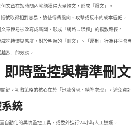
任何文章在短時間內就能獲得大量推文，形成「爆文」。
，帳號取得相對容易，這使得帶風向、攻擊或反串的成本極低。
門文章極易被改寫成新聞，形成「網路→媒體」的擴散路徑。
權威抱持懷疑態度，對於明顯的「刪文」、「壓制」行為往往會
壓越烈」的效應。
：即時監控與精準刪文
的關鍵。初階策略的核心在於「迅速發現、精準處理」，避免資
控系統
置自動化的輿情監控工具，或委外進行24小時人工巡邏。