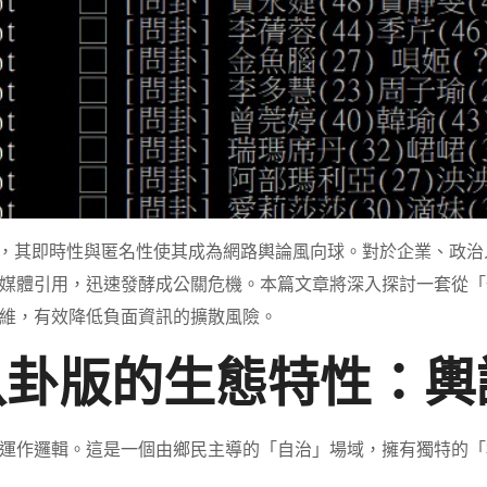
，其即時性與匿名性使其成為網路輿論風向球。對於企業、政治
媒體引用，迅速發酵成公關危機。本篇文章將深入探討一套從「
維，有效降低負面資訊的擴散風險。
八卦版的生態特性：
運作邏輯。這是一個由鄉民主導的「自治」場域，擁有獨特的「