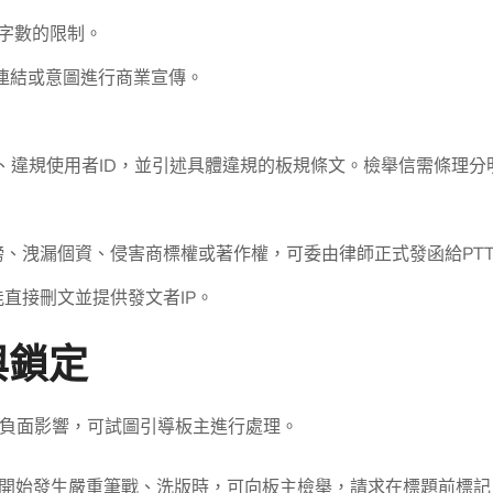
字數的限制。
連結或意圖進行商業宣傳。
標題、違規使用者ID，並引述具體違規的板規條文。檢舉信需條理
謗、洩漏個資、侵害商標權或著作權，可委由律師正式發函給PT
直接刪文並提供發文者IP。
與鎖定
負面影響，可試圖引導板主進行處理。
開始發生嚴重筆戰、洗版時，可向板主檢舉，請求在標題前標記