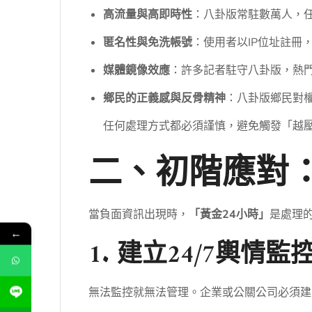
高流量與高即時性
：八卦版常駐數萬人，
匿名性與免洗帳號
：使用者以IP位址註冊
媒體鏡像效應
：許多記者駐守八卦版，熱
鄉民的正義感與反骨精神
：八卦版鄉民對
任何處理方式都必須謹慎，避免觸發「越
二、初階應對
當負面資訊出現時，
「黃金24小時」
是處理
←
1. 建立24/7輿情監
無法監控就無法管理。企業或公關公司必須建