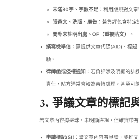
未滿30字、字數不足
：利用版規對文章
張爸文、洗版、廣告
：若負評包含特定
問卦未註明出處、OP（重複貼文）
。
撰寫檢舉信
：需提供文章代碼(AID)、
願。
律師函或侵權通知
：若負評涉及明顯的誹
責任，站方通常會較為審慎處理，甚至可能
3. 爭議文章的標記
若文章內容擦邊球，未明顯違規，但確實帶有
申請標記(S)!
：當文章內容有爭議，或推文