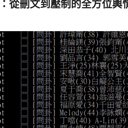
理：從刪文到壓制的全方位輿