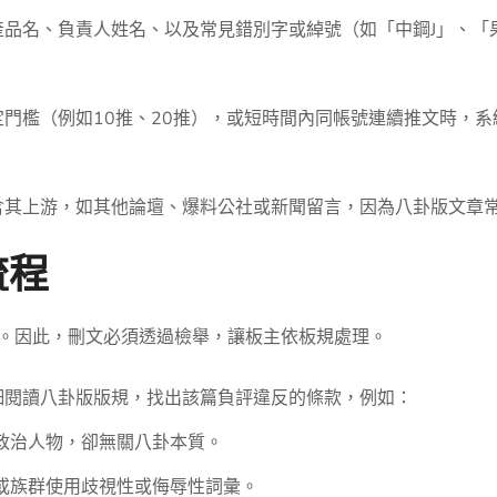
產品名、負責人姓名、以及常見錯別字或綽號（如「中鋼J」、「
門檻（例如10推、20推），或短時間內同帳號連續推文時，系統
含其上游，如其他論壇、爆料公社或新聞留言，因為八卦版文章
流程
章。因此，刪文必須透過檢舉，讓板主依板規處理。
細閱讀八卦版版規，找出該篇負評違反的條款，例如：
政治人物，卻無關八卦本質。
或族群使用歧視性或侮辱性詞彙。