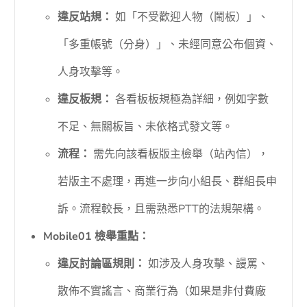
違反站規：
如「不受歡迎人物（鬧板）」、
「多重帳號（分身）」、未經同意公布個資、
人身攻擊等。
違反板規：
各看板板規極為詳細，例如字數
不足、無關板旨、未依格式發文等。
流程：
需先向該看板版主檢舉（站內信），
若版主不處理，再進一步向小組長、群組長申
訴。流程較長，且需熟悉PTT的法規架構。
Mobile01 檢舉重點：
違反討論區規則：
如涉及人身攻擊、謾罵、
散佈不實謠言、商業行為（如果是非付費廠