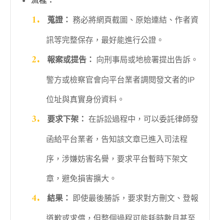
流程：
蒐證：
務必將網頁截圖、原始連結、作者資
訊等完整保存，最好能進行公證。
報案或提告：
向刑事局或地檢署提出告訴。
警方或檢察官會向平台業者調閱發文者的IP
位址與真實身份資料。
要求下架：
在訴訟過程中，可以委託律師發
函給平台業者，告知該文章已進入司法程
序，涉嫌妨害名譽，要求平台暫時下架文
章，避免損害擴大。
結果：
即使最後勝訴，要求對方刪文、登報
道歉或求償，但整個過程可能耗時數月甚至