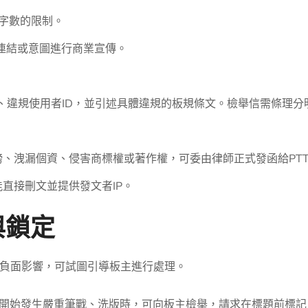
字數的限制。
連結或意圖進行商業宣傳。
標題、違規使用者ID，並引述具體違規的板規條文。檢舉信需條理
謗、洩漏個資、侵害商標權或著作權，可委由律師正式發函給PT
直接刪文並提供發文者IP。
與鎖定
負面影響，可試圖引導板主進行處理。
開始發生嚴重筆戰、洗版時，可向板主檢舉，請求在標題前標記