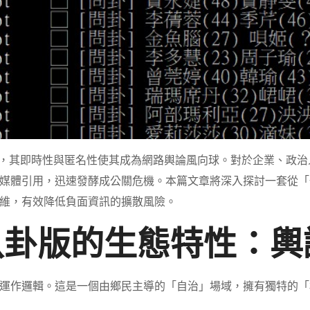
，其即時性與匿名性使其成為網路輿論風向球。對於企業、政治
媒體引用，迅速發酵成公關危機。本篇文章將深入探討一套從「
維，有效降低負面資訊的擴散風險。
八卦版的生態特性：
運作邏輯。這是一個由鄉民主導的「自治」場域，擁有獨特的「