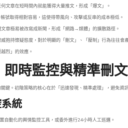
任何文章在短時間內就能獲得大量推文，形成「爆文」。
，帳號取得相對容易，這使得帶風向、攻擊或反串的成本極低。
門文章極易被改寫成新聞，形成「網路→媒體」的擴散路徑。
權威抱持懷疑態度，對於明顯的「刪文」、「壓制」行為往往會
壓越烈」的效應。
：即時監控與精準刪文
的關鍵。初階策略的核心在於「迅速發現、精準處理」，避免資
控系統
置自動化的輿情監控工具，或委外進行24小時人工巡邏。