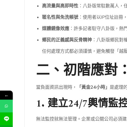
高流量與高即時性
：八卦版常駐數萬人，
匿名性與免洗帳號
：使用者以IP位址註冊
媒體鏡像效應
：許多記者駐守八卦版，熱
鄉民的正義感與反骨精神
：八卦版鄉民對
任何處理方式都必須謹慎，避免觸發「越
二、初階應對
當負面資訊出現時，
「黃金24小時」
是處理
←
1. 建立24/7輿情監
無法監控就無法管理。企業或公關公司必須建