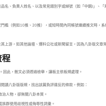
產品名、負責人姓名、以及常見錯別字或綽號（如「中鋼J」、「
門檻（例如10推、20推），或短時間內同帳號連續推文時，系統
含其上游，如其他論壇、爆料公社或新聞留言，因為八卦版文章
流程
章。因此，刪文必須透過檢舉，讓板主依板規處理。
細閱讀八卦版版規，找出該篇負評違反的條款，例如：
政治人物，卻無關八卦本質。
或族群使用歧視性或侮辱性詞彙。