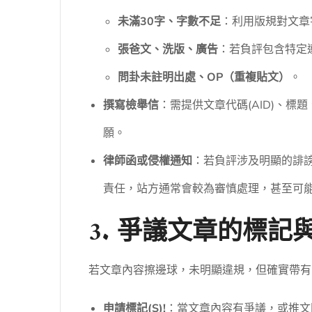
未滿30字、字數不足
：利用版規對文章
張爸文、洗版、廣告
：若負評包含特定
問卦未註明出處、OP（重複貼文）
。
撰寫檢舉信
：需提供文章代碼(AID)、
願。
律師函或侵權通知
：若負評涉及明顯的誹
責任，站方通常會較為審慎處理，甚至可能
3. 爭議文章的標記
若文章內容擦邊球，未明顯違規，但確實帶有
申請標記(S)!
：當文章內容有爭議，或推文