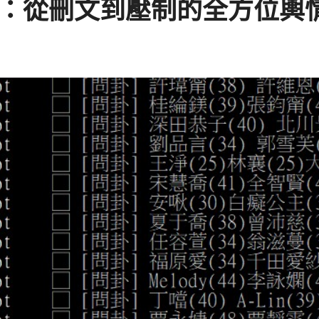
理：從刪文到壓制的全方位輿