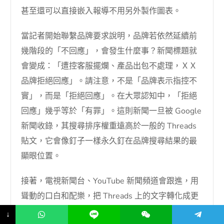
甚至還可以直接嵌入報導不用另外製作圖表。
當記者開始聯繫品牌要求說明，品牌若依然延續前
幾階段的「不回應」，會發生什麼事？新聞標題就
會變成：「遭控客服擺爛、產品出包不處理，ＸＸ
品牌拒絕回應」。請注意，不是「品牌表示指控不
實」，而是「拒絕回應」。在大眾認知中，「拒絕
回應」幾乎等於「有罪」。這則新聞一旦被 Google
新聞收錄，其搜尋排序權重遠高於一般的 Threads
貼文，它會像釘子一樣永久釘在品牌搜尋結果的最
顯眼位置。
接著，電視新聞台、YouTube 新聞頻道會跟進，用
聳動的口白和配樂，把 Threads 上的文字轉化成更
具情緒渲染力的影音。到這個階段，就算品牌終於
↓