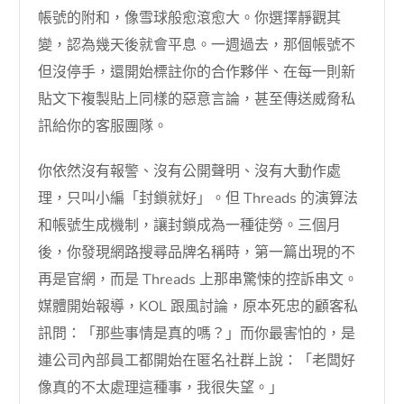
帳號的附和，像雪球般愈滾愈大。你選擇靜觀其
變，認為幾天後就會平息。一週過去，那個帳號不
但沒停手，還開始標註你的合作夥伴、在每一則新
貼文下複製貼上同樣的惡意言論，甚至傳送威脅私
訊給你的客服團隊。
你依然沒有報警、沒有公開聲明、沒有大動作處
理，只叫小編「封鎖就好」。但 Threads 的演算法
和帳號生成機制，讓封鎖成為一種徒勞。三個月
後，你發現網路搜尋品牌名稱時，第一篇出現的不
再是官網，而是 Threads 上那串驚悚的控訴串文。
媒體開始報導，KOL 跟風討論，原本死忠的顧客私
訊問：「那些事情是真的嗎？」而你最害怕的，是
連公司內部員工都開始在匿名社群上說：「老闆好
像真的不太處理這種事，我很失望。」