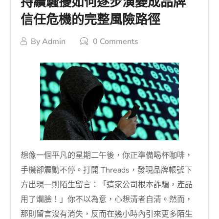
持續騷擾如何逐步演變成品牌
信任危機的完整風險路徑
By
Admin
0 Comments
想像一個平凡的星期二午後，你正準備喝杯咖啡，
手機卻震動不停。打開 Threads，發現品牌帳號下
方出現一則陌生留言：「這家公司根本詐騙，產品
用了爛臉！」你不以為意，心想清者自清。然而，
那則留言沒有消失，反而在幾小時內引來更多陌生