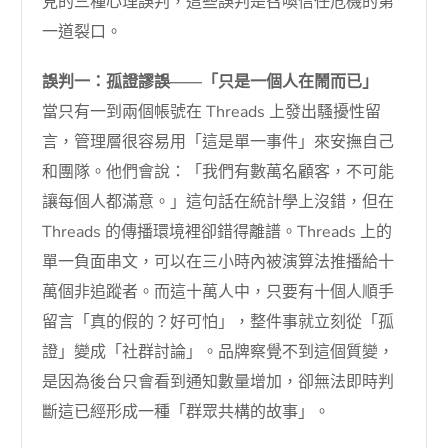
見的三種心理誤判，這些誤判是召喚信任危機的第
一道裂口。
誤判一：孤證謬誤——「只是一個人在鬧而已」
當只有一到兩個帳號在 Threads 上發出騷擾性留
言，管理層很容易用「這是單一事件」來安撫自己
和團隊。他們會說：「我們有數萬名顧客，不可能
讓每個人都滿意。」這句話在統計學上沒錯，但在
Threads 的傳播環境裡卻錯得離譜。Threads 上的
單一負面串文，可以在三小時內被演算法推播給十
萬個非追蹤者。而這十萬人中，只要有十個人順手
留言「真的假的？好可怕」，整件事就立刻從「孤
證」變成「社群討論」。品牌察覺不到這個質變，
是因為後台只會看到通知數量增加，卻無法即時判
斷這已經形成一種「群眾共構的故事」。