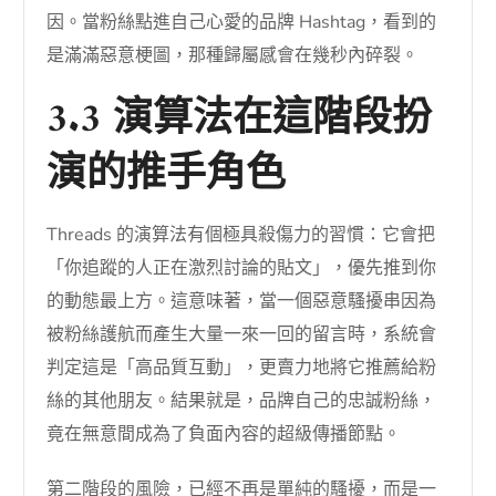
因。當粉絲點進自己心愛的品牌 Hashtag，看到的
是滿滿惡意梗圖，那種歸屬感會在幾秒內碎裂。
3.3 演算法在這階段扮
演的推手角色
Threads 的演算法有個極具殺傷力的習慣：它會把
「你追蹤的人正在激烈討論的貼文」，優先推到你
的動態最上方。這意味著，當一個惡意騷擾串因為
被粉絲護航而產生大量一來一回的留言時，系統會
判定這是「高品質互動」，更賣力地將它推薦給粉
絲的其他朋友。結果就是，品牌自己的忠誠粉絲，
竟在無意間成為了負面內容的超級傳播節點。
第二階段的風險，已經不再是單純的騷擾，而是一