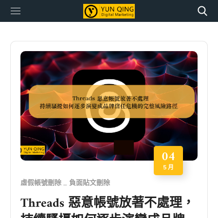
04
5 月
虛假帳號刪除
負面貼文刪除
Threads 惡意帳號放著不處理，