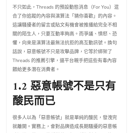
不只如此，Threads 的預設動態消息（For You）混
合了你追蹤的內容與演算法「猜你喜歡」的內容。
這讓騷擾者的留言或貼文有機會被推播給完全不相
關的陌生人，只要互動率夠高。而爭議、憤怒、恐
懼，向來是演算法最無法抗拒的高互動訊號。換句
話說，惡意帳號不只是攻擊品牌，它等於綁架了
Threads 的推薦引擎，逼平台親手把這些有毒內容
餵給更多潛在消費者。
1.2 惡意帳號不是只有
酸民而已
很多人以為「惡意帳號」就是單純的酸民，發洩完
就離開。實務上，會對品牌造成長期騷擾的惡意帳