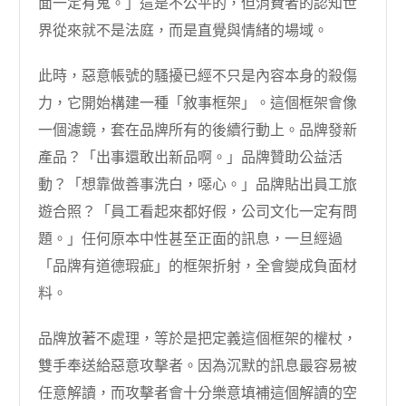
面一定有鬼。」這是不公平的，但消費者的認知世
界從來就不是法庭，而是直覺與情緒的場域。
此時，惡意帳號的騷擾已經不只是內容本身的殺傷
力，它開始構建一種「敘事框架」。這個框架會像
一個濾鏡，套在品牌所有的後續行動上。品牌發新
產品？「出事還敢出新品啊。」品牌贊助公益活
動？「想靠做善事洗白，噁心。」品牌貼出員工旅
遊合照？「員工看起來都好假，公司文化一定有問
題。」任何原本中性甚至正面的訊息，一旦經過
「品牌有道德瑕疵」的框架折射，全會變成負面材
料。
品牌放著不處理，等於是把定義這個框架的權杖，
雙手奉送給惡意攻擊者。因為沉默的訊息最容易被
任意解讀，而攻擊者會十分樂意填補這個解讀的空