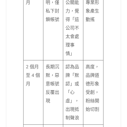
月
明，僅
公關能
專業形
私下封
力，覺
象產生
鎖帳號
得「這
動搖
公司不
太會處
理事
情」
2 個月
長期沉
認為品
高度，
至 4 個
默，惡
牌「默
品牌道
月
意帳號
認」或
德形象
反覆出
「心
受創，
現
虛」，
粉絲開
出現抵
始切割
制聲浪