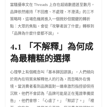
當騷擾串文在 Threads 上存在超過數週甚至數月，
品牌依然維持「不回應、不處理、不澄清」的三不
策略時，這場危機將進入一個微妙但關鍵的轉折
點：大眾的焦點，會從「攻擊者說了什麼」轉移到
「品牌為什麼什麼都不說」。
4.1 「不解釋」為何成
為最糟糕的選擇
心理學上有個概念叫「基本歸因謬誤」，人們傾向
於用內在特質來解釋他人的行為，而忽略外在情
境。當消費者看到品牌面對一連串激烈指控卻保持
沉默，他們不會認為「品牌可能是正在蒐證準備提
告」，他們會想：「心虛了。」「默認了。」「裡