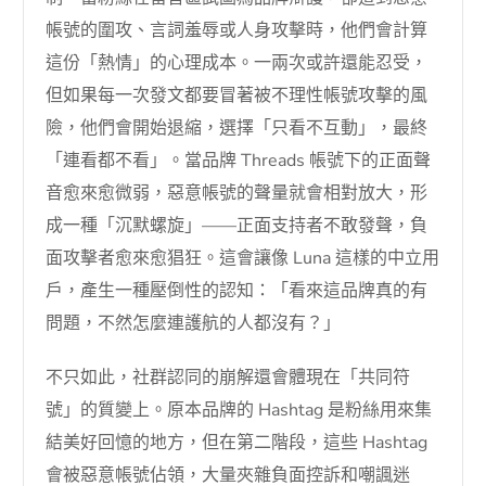
帳號的圍攻、言詞羞辱或人身攻擊時，他們會計算
這份「熱情」的心理成本。一兩次或許還能忍受，
但如果每一次發文都要冒著被不理性帳號攻擊的風
險，他們會開始退縮，選擇「只看不互動」，最終
「連看都不看」。當品牌 Threads 帳號下的正面聲
音愈來愈微弱，惡意帳號的聲量就會相對放大，形
成一種「沉默螺旋」——正面支持者不敢發聲，負
面攻擊者愈來愈猖狂。這會讓像 Luna 這樣的中立用
戶，產生一種壓倒性的認知：「看來這品牌真的有
問題，不然怎麼連護航的人都沒有？」
不只如此，社群認同的崩解還會體現在「共同符
號」的質變上。原本品牌的 Hashtag 是粉絲用來集
結美好回憶的地方，但在第二階段，這些 Hashtag
會被惡意帳號佔領，大量夾雜負面控訴和嘲諷迷