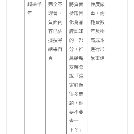
超過半
完全不
將負面
極度嚴
年
理會，
標籤固
重，需
負面內
化為品
耗費數
容已佔
牌認知
年及極
據搜尋
的一部
高成本
結果首
分，推
進行形
頁
薦給親
象重建
友時會
說「這
家好像
很多問
題，你
要不要
查一
下？」