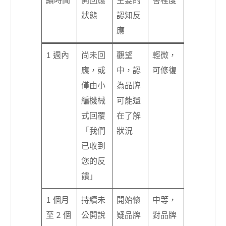
續時間
開回應
主要的
害程度
狀態
認知反
應
1 週內
尚未回
觀望
輕微，
應，或
中，認
可修復
僅由小
為品牌
編機械
可能還
式回覆
在了解
「我們
狀況
已收到
您的反
饋」
1 個月
持續未
開始懷
中等，
至 2 個
公開說
疑品牌
對品牌