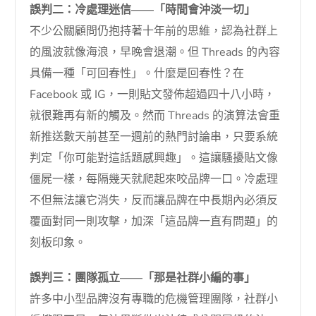
誤判二：冷處理迷信——「時間會沖淡一切」
不少公關顧問仍抱持著十年前的思維，認為社群上
的風波就像海浪，早晚會退潮。但 Threads 的內容
具備一種「可回春性」。什麼是回春性？在
Facebook 或 IG，一則貼文發佈超過四十八小時，
就很難再有新的觸及。然而 Threads 的演算法會重
新推送數天前甚至一週前的熱門討論串，只要系統
判定「你可能對這話題感興趣」。這讓騷擾貼文像
僵屍一樣，每隔幾天就爬起來咬品牌一口。冷處理
不但無法讓它消失，反而讓品牌在中長期內必須反
覆面對同一則攻擊，加深「這品牌一直有問題」的
刻板印象。
誤判三：團隊孤立——「那是社群小編的事」
許多中小型品牌沒有專職的危機管理團隊，社群小