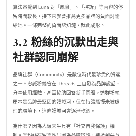
算法察覺到 Luna 對「風險」、「控訴」等內容的停
留時間較長，接下來就會推薦更多品牌的負面討論
給她。一條完整的負面認知鏈，就此成形。
3.2 粉絲的沉默出走與
社群認同崩解
品牌社群（Community）是數位時代最珍貴的資產
之一。忠誠粉絲會在 Threads 上自發為品牌說話、
分享使用經驗、甚至協助回答新手問題。這群粉絲
原本是品牌最堅固的護城河，但在持續騷擾未被處
理的環境下，這條護城河會逐漸乾涸。
為什麼？因為人類天生具有「社交自我保護」機
制。當粉絲在留言區試圖為品牌辯護，卻遭到惡意