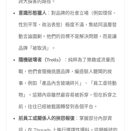
誇大損害的路徑。
意識形態獵人
：對品牌的社會立場（例如環保、
性別平等、政治表態）極度不滿，集結同溫層發
動言論圍剿。他們的目標不是解決問題，而是讓
品牌「被取消」。
隨機破壞者（Trolls）
：純粹為了樂趣或流量而
戰，他們會隨機挑選品牌，編造駭人聽聞的故
事，例如「產品內含玻璃碎片」、「員工虐待動
物」。這類內容雖然最容易被拆穿，但在拆穿之
前，往往已經被截圖轉發到各個平台。
前員工或關係人的挾怨報復
：掌握部分內部資
訊，在 Threads 上進行選擇性爆料。這類帳號的