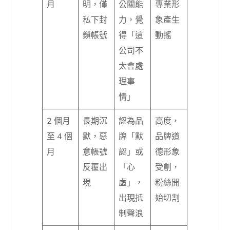
月
明，僅
公關能
專業形
私下封
力，覺
象產生
鎖帳號
得「這
動搖
公司不
太會處
理事
情」
2 個月
長期沉
認為品
高度，
至 4 個
默，惡
牌「默
品牌道
月
意帳號
認」或
德形象
反覆出
「心
受創，
現
虛」，
粉絲開
出現抵
始切割
制聲浪