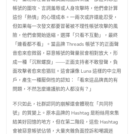
帳號的圍攻、言詞羞辱或人身攻擊時，他們會計算
這份「熱情」的心理成本。一兩次或許還能忍受，
但如果每一次發文都要冒著被不理性帳號攻擊的風
險，他們會開始退縮，選擇「只看不互動」，最終
「連看都不看」。當品牌 Threads 帳號下的正面聲
音愈來愈微弱，惡意帳號的聲量就會相對放大，形
成一種「沉默螺旋」——正面支持者不敢發聲，負
面攻擊者愈來愈猖狂。這會讓像 Luna 這樣的中立用
戶，產生一種壓倒性的認知：「看來這品牌真的有
問題，不然怎麼連護航的人都沒有？」
不只如此，社群認同的崩解還會體現在「共同符
號」的質變上。原本品牌的 Hashtag 是粉絲用來集
結美好回憶的地方，但在第二階段，這些 Hashtag
會被惡意帳號佔領，大量夾雜負面控訴和嘲諷迷