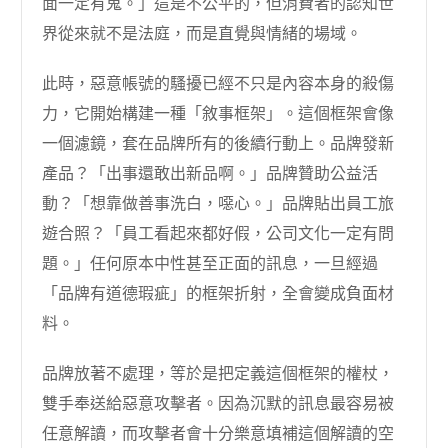
面一定有鬼。」這是不公平的，但消費者的認知世
界從來就不是法庭，而是直覺與情緒的場域。
此時，惡意帳號的騷擾已經不只是內容本身的殺傷
力，它開始構建一種「敘事框架」。這個框架會像
一個濾鏡，套在品牌所有的後續行動上。品牌發新
產品？「出事還敢出新品啊。」品牌贊助公益活
動？「想靠做善事洗白，噁心。」品牌貼出員工旅
遊合照？「員工看起來都好假，公司文化一定有問
題。」任何原本中性甚至正面的訊息，一旦經過
「品牌有道德瑕疵」的框架折射，全會變成負面材
料。
品牌放著不處理，等於是把定義這個框架的權杖，
雙手奉送給惡意攻擊者。因為沉默的訊息最容易被
任意解讀，而攻擊者會十分樂意填補這個解讀的空