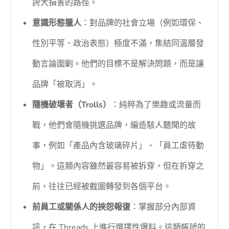
誇大損害的路徑。
意識形態獵人
：對品牌的社會立場（例如環保、
性別平等、政治表態）極度不滿，集結同溫層發
動言論圍剿。他們的目標不是解決問題，而是讓
品牌「被取消」。
隨機破壞者（Trolls）
：純粹為了樂趣或流量而
戰，他們會隨機挑選品牌，編造駭人聽聞的故
事，例如「產品內含玻璃碎片」、「員工虐待動
物」。這類內容雖然最容易被拆穿，但在拆穿之
前，往往已經被截圖轉發到各個平台。
前員工或關係人的挾怨報復
：掌握部分內部資
訊，在 Threads 上進行選擇性爆料。這類帳號的