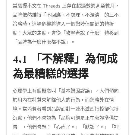
當騷擾串文在 Threads 上存在超過數週甚至數月，
品牌依然維持「不回應、不處理、不澄清」的三不
策略時，這場危機將進入一個微妙但關鍵的轉折
點：大眾的焦點，會從「攻擊者說了什麼」轉移到
「品牌為什麼什麼都不說」。
4.1 「不解釋」為何成
為最糟糕的選擇
心理學上有個概念叫「基本歸因謬誤」，人們傾向
於用內在特質來解釋他人的行為，而忽略外在情
境。當消費者看到品牌面對一連串激烈指控卻保持
沉默，他們不會認為「品牌可能是正在蒐證準備提
告」，他們會想：「心虛了。」「默認了。」「裡