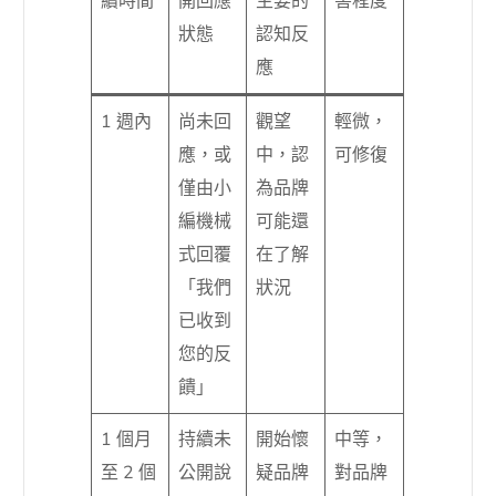
續時間
開回應
主要的
害程度
狀態
認知反
應
1 週內
尚未回
觀望
輕微，
應，或
中，認
可修復
僅由小
為品牌
編機械
可能還
式回覆
在了解
「我們
狀況
已收到
您的反
饋」
1 個月
持續未
開始懷
中等，
至 2 個
公開說
疑品牌
對品牌