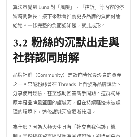
算法察覺到 Luna 對「風險」、「控訴」等內容的停
留時間較長，接下來就會推薦更多品牌的負面討論
給她。一條完整的負面認知鏈，就此成形。
3.2 粉絲的沉默出走與
社群認同崩解
品牌社群（Community）是數位時代最珍貴的資產
之一。忠誠粉絲會在 Threads 上自發為品牌說話、
分享使用經驗、甚至協助回答新手問題。這群粉絲
原本是品牌最堅固的護城河，但在持續騷擾未被處
理的環境下，這條護城河會逐漸乾涸。
為什麼？因為人類天生具有「社交自我保護」機
制。當粉絲在留言區試圖為品牌辯護，卻遭到惡意