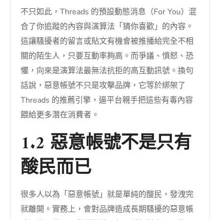
不只如此，Threads 的預設動態消息（For You）混
合了你追蹤的內容與演算法「猜你喜歡」的內容。
這讓騷擾者的留言或貼文有機會被推播給完全不相
關的陌生人，只要互動率夠高。而爭議、憤怒、恐
懼，向來是演算法最無法抗拒的高互動訊號。換句
話說，惡意帳號不只是攻擊品牌，它等於綁架了
Threads 的推薦引擎，逼平台親手把這些有毒內容
餵給更多潛在消費者。
1.2 惡意帳號不是只有
酸民而已
很多人以為「惡意帳號」就是單純的酸民，發洩完
就離開。實務上，會對品牌造成長期騷擾的惡意帳