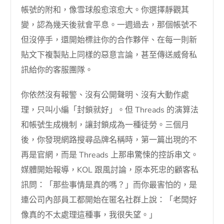
帳號的附和，像雪球般愈滾愈大。你選擇靜觀其
變，認為幾天後就會平息。一週過去，那個帳號不
但沒停手，還開始標註你的合作夥伴、在每一則新
貼文下複製貼上同樣的惡意言論，甚至傳送威脅私
訊給你的客服團隊。
你依然沒有報警、沒有公開聲明、沒有大動作處
理，只叫小編「封鎖就好」。但 Threads 的演算法
和帳號生成機制，讓封鎖成為一種徒勞。三個月
後，你發現網路搜尋品牌名稱時，第一篇出現的不
再是官網，而是 Threads 上那串驚悚的控訴串文。
媒體開始報導，KOL 跟風討論，原本死忠的顧客私
訊問：「那些事情是真的嗎？」而你最害怕的，是
連公司內部員工都開始在匿名社群上說：「老闆好
像真的不太處理這種事，我很失望。」