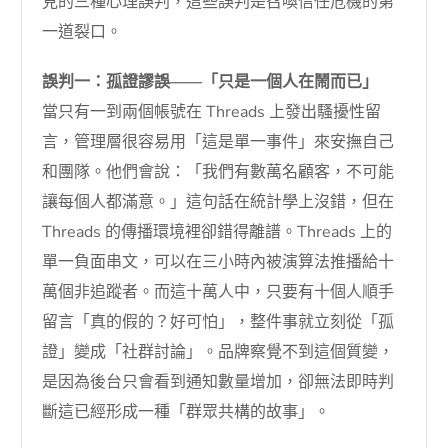
見的三種心理誤判，這些誤判是召喚信任危機的第
一道裂口。
誤判一：孤證謬誤——「只是一個人在鬧而已」
當只有一到兩個帳號在 Threads 上發出騷擾性留
言，管理層很容易用「這是單一事件」來安撫自己
和團隊。他們會說：「我們有數萬名顧客，不可能
讓每個人都滿意。」這句話在統計學上沒錯，但在
Threads 的傳播環境裡卻錯得離譜。Threads 上的
單一負面串文，可以在三小時內被演算法推播給十
萬個非追蹤者。而這十萬人中，只要有十個人順手
留言「真的假的？好可怕」，整件事就立刻從「孤
證」變成「社群討論」。品牌察覺不到這個質變，
是因為後台只會看到通知數量增加，卻無法即時判
斷這已經形成一種「群眾共構的故事」。