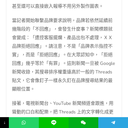
甚至還可以直接嵌入報導不用另外製作圖表。
當記者開始聯繫品牌要求說明，品牌若依然延續前
幾階段的「不回應」，會發生什麼事？新聞標題就
會變成：「遭控客服擺爛、產品出包不處理，ＸＸ
品牌拒絕回應」。請注意，不是「品牌表示指控不
實」，而是「拒絕回應」。在大眾認知中，「拒絕
回應」幾乎等於「有罪」。這則新聞一旦被 Google
新聞收錄，其搜尋排序權重遠高於一般的 Threads
貼文，它會像釘子一樣永久釘在品牌搜尋結果的最
顯眼位置。
接著，電視新聞台、YouTube 新聞頻道會跟進，用
聳動的口白和配樂，把 Threads 上的文字轉化成更
具情緒渲染力的影音。到這個階段，就算品牌終於
↓