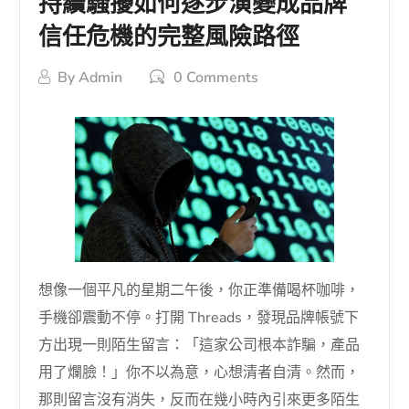
持續騷擾如何逐步演變成品牌
信任危機的完整風險路徑
By
Admin
0 Comments
想像一個平凡的星期二午後，你正準備喝杯咖啡，
手機卻震動不停。打開 Threads，發現品牌帳號下
方出現一則陌生留言：「這家公司根本詐騙，產品
用了爛臉！」你不以為意，心想清者自清。然而，
那則留言沒有消失，反而在幾小時內引來更多陌生