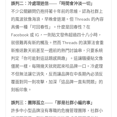
誤判二：冷處理迷信——「時間會沖淡一切」
不少公關顧問仍抱持著十年前的思維，認為社群上
的風波就像海浪，早晚會退潮。但 Threads 的內容
具備一種「可回春性」。什麼是回春性？在
Facebook 或 IG，一則貼文發佈超過四十八小時，
就很難再有新的觸及。然而 Threads 的演算法會重
新推送數天前甚至一週前的熱門討論串，只要系統
判定「你可能對這話題感興趣」。這讓騷擾貼文像
僵屍一樣，每隔幾天就爬起來咬品牌一口。冷處理
不但無法讓它消失，反而讓品牌在中長期內必須反
覆面對同一則攻擊，加深「這品牌一直有問題」的
刻板印象。
誤判三：團隊孤立——「那是社群小編的事」
許多中小型品牌沒有專職的危機管理團隊，社群小