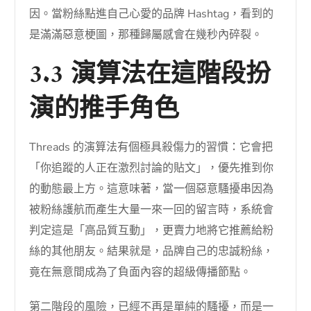
因。當粉絲點進自己心愛的品牌 Hashtag，看到的
是滿滿惡意梗圖，那種歸屬感會在幾秒內碎裂。
3.3 演算法在這階段扮
演的推手角色
Threads 的演算法有個極具殺傷力的習慣：它會把
「你追蹤的人正在激烈討論的貼文」，優先推到你
的動態最上方。這意味著，當一個惡意騷擾串因為
被粉絲護航而產生大量一來一回的留言時，系統會
判定這是「高品質互動」，更賣力地將它推薦給粉
絲的其他朋友。結果就是，品牌自己的忠誠粉絲，
竟在無意間成為了負面內容的超級傳播節點。
第二階段的風險，已經不再是單純的騷擾，而是一