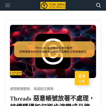
04
5 月
虛假帳號刪除
負面貼文刪除
Threads 惡意帳號放著不處理，