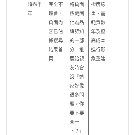
超過半
完全不
將負面
極度嚴
年
理會，
標籤固
重，需
負面內
化為品
耗費數
容已佔
牌認知
年及極
據搜尋
的一部
高成本
結果首
分，推
進行形
頁
薦給親
象重建
友時會
說「這
家好像
很多問
題，你
要不要
查一
下？」