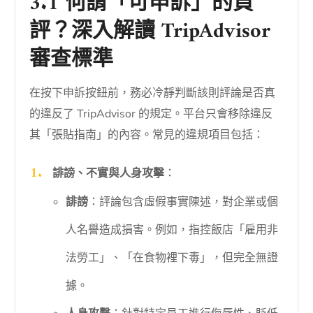
3.1 何謂「可申訴」的負
評？深入解讀 TripAdvisor
審查標準
在按下申訴按鈕前，務必冷靜判斷該則評論是否真
的違反了 TripAdvisor 的規定。平台只會移除違反
其「張貼指南」的內容。常見的違規項目包括：
誹謗、不實與人身攻擊
：
誹謗
：評論包含虛假事實陳述，對企業或個
人名譽造成損害。例如，指控飯店「雇用非
法勞工」、「在食物裡下毒」，但完全無證
據。