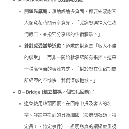
A – Acknowledge (致謝與致歉)
：
開頭先感謝
：無論評論多負面，都要先感謝客
人願意花時間分享意見。「感謝您選擇入住我
們飯店，並撥冗分享您的住宿體驗。」
針對感受誠摯道歉
：道歉的對象是「客人不佳
的感受」，而非一開始就承認所有指控。這是
一種高情商的表達方式。「對於您在住宿期間
所經歷的不愉快，我們深感抱歉。」
B – Bridge (建立橋樑，個性化回應)
：
避免使用罐頭回覆。在回應中提及客人的名
字、評論中提到的具體細節（如房間號碼、特
定員工、特定事件），證明您真的讀過並重視