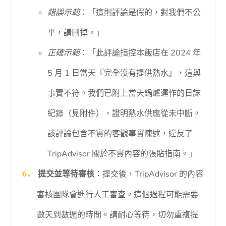
錯誤示範
：「這則評論是假的，對我們不公
平，請刪掉。」
正確示範
：「此評論指控本飯店在 2024 年
5 月 1 日當天『完全沒有提供熱水』，這與
事實不符。我們已附上當天鍋爐運作的日誌
紀錄（見附件），證明熱水供應從未中斷。
該評論包含不實的客觀事實陳述，違反了
TripAdvisor 關於不實內容的張貼指南。」
提交並等待審核
：提交後，TripAdvisor 的內容
審核團隊會進行人工審查。這個過程可能需要
數天到數週的時間。請耐心等待，切勿重複提