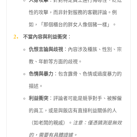
人身攻擊
：針對特定員工進行侮辱性、貶低
性的攻擊，而非針對服務的客觀評論。例
如，「那個櫃台的胖女人像個豬一樣」。
不當內容與利益衝突
：
仇恨言論與歧視
：內容涉及種族、性別、宗
教、年齡等方面的歧視。
色情與暴力
：包含露骨、色情或過度暴力的
描述。
利益衝突
：評論者可能是競爭對手、被解僱
的員工，或是與飯店有直接利益關係的人
（如老闆的親戚）。
注意：僅憑猜測是無效
的，需要有具體證據。