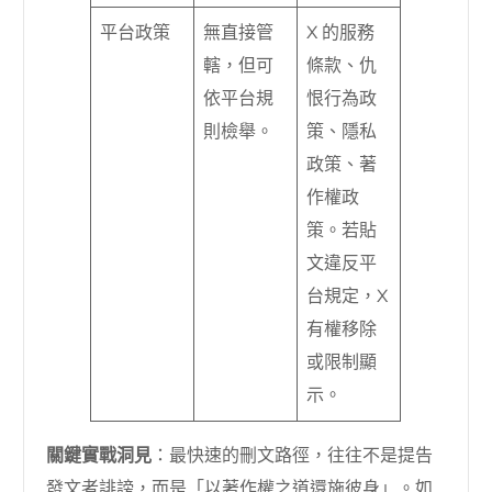
平台政策
無直接管
X 的服務
轄，但可
條款、仇
依平台規
恨行為政
則檢舉。
策、隱私
政策、著
作權政
策。若貼
文違反平
台規定，X
有權移除
或限制顯
示。
關鍵實戰洞見
：最快速的刪文路徑，往往不是提告
發文者誹謗，而是「以著作權之道還施彼身」。如