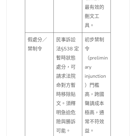
最有效的
刪文工
具。
假處分／
民事訴訟
初步禁制
禁制令
法§538 定
令
暫時狀態
（prelimin
處分，可
ary
請求法院
injunction
命對方暫
）門檻
時移除貼
高，跨國
文。須釋
聲請成本
明急迫危
極高，通
險與勝訴
常不符效
可能。
益。