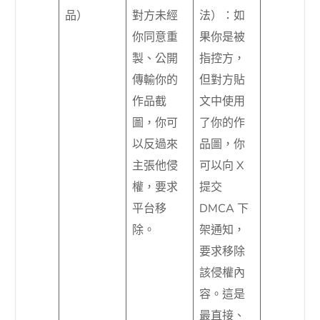
品）
對方未經
法）：如
你同意重
果你是被
製、公開
指控方，
傳輸你的
但對方貼
作品截
文中使用
圖，你可
了你的作
以反過來
品圖，你
主張他侵
可以向 X
權，要求
提交
平台移
DMCA 下
除。
架通知，
要求移除
該侵權內
容。這是
最直接、