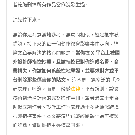
者乾脆刪掉所有作品當作沒發生過。
請先停下來。
無論你是有意識地參考、無意間相似，還是根本被
錯認，接下來的每一個動作都會影響事件走向。這
篇文章要解決的核心問題是：
當你在 X 平台上被國
外設計師指控抄襲，且該指控已對你造成名譽、商
業損失，你該如何系統性地舉證，並要求對方或平
台刪除那些傷害你的貼文。
這不是一篇空泛的「冷
靜處理」呼籲，而是一份從
法律
、平台規則、證據
技術到溝通話術的完整操作手冊。筆者過去十年協
助獨立創作者、設計工作室處理過十多起類似跨境
抄襲指控事件，本文將這些實戰經驗轉化為可複製
的步驟，幫助你把主導權拿回來。