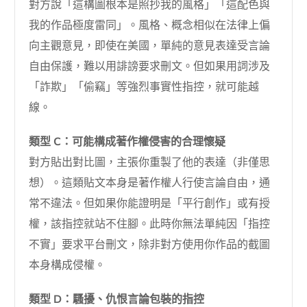
對方說「這構圖根本是照抄我的風格」「這配色與
我的作品極度雷同」。風格、概念相似在法律上偏
向主觀意見，即使在美國，單純的意見表達受言論
自由保護，難以用誹謗要求刪文。但如果用詞涉及
「詐欺」「偷竊」等強烈事實性指控，就可能越
線。
類型 C：可能構成著作權侵害的合理懷疑
對方貼出對比圖，主張你重製了他的表達（非僅思
想）。這類貼文本身是著作權人行使言論自由，通
常不違法。但如果你能證明是「平行創作」或有授
權，該指控就站不住腳。此時你無法單純因「指控
不實」要求平台刪文，除非對方使用你作品的截圖
本身構成侵權。
類型 D：騷擾、仇恨言論包裝的指控