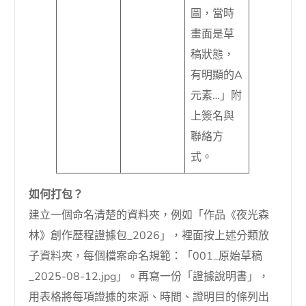
圖，當時
畫面是草
稿狀態，
有明顯的A
元素…」附
上簽名與
聯絡方
式。
如何打包？
建立一個命名清楚的資料夾，例如「作品《夜光森
林》創作歷程證據包_2026」，裡面按上述分類放
子資料夾，每個檔案命名規範：「001_原始草稿
_2025-08-12.jpg」。再寫一份「證據說明書」，
用表格將每項證據的來源、時間、證明目的條列出