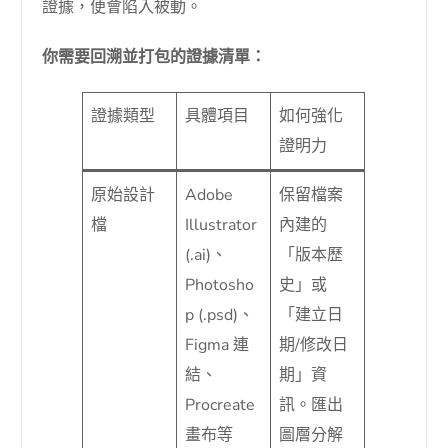
證據，便會陷入被動。
你需要回溯並打包的證據清單：
證據類型
具體項目
如何強化
證明力
原始設計
Adobe
保留檔案
檔
Illustrator
內建的
(.ai)、
「版本歷
Photosho
史」或
p (.psd)、
「建立日
Figma 連
期/修改日
結、
期」資
Procreate
訊。匯出
畫布等
圖層分解