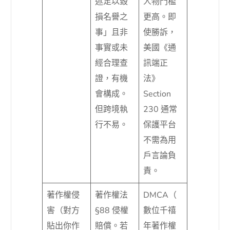
述足以毀
人物門檻
損名譽之
更高。即
事」且非
使勝訴，
事實或未
美國《通
經合理查
訊端正
證，有機
法》
會構成。
Section
但跨境執
230 通常
行不易。
保護平台
不需為用
戶言論負
責。
著作權侵
著作權法
DMCA（
害（對方
§88 侵權
數位千禧
貼出你作
賠償。若
年著作權