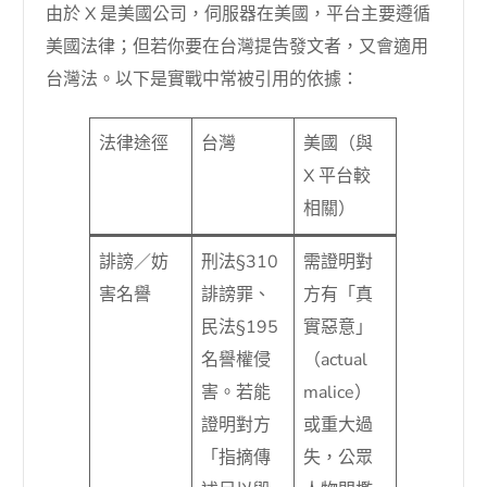
由於 X 是美國公司，伺服器在美國，平台主要遵循
美國法律；但若你要在台灣提告發文者，又會適用
台灣法。以下是實戰中常被引用的依據：
法律途徑
台灣
美國（與
X 平台較
相關）
誹謗／妨
刑法§310
需證明對
害名譽
誹謗罪、
方有「真
民法§195
實惡意」
名譽權侵
（actual
害。若能
malice）
證明對方
或重大過
「指摘傳
失，公眾