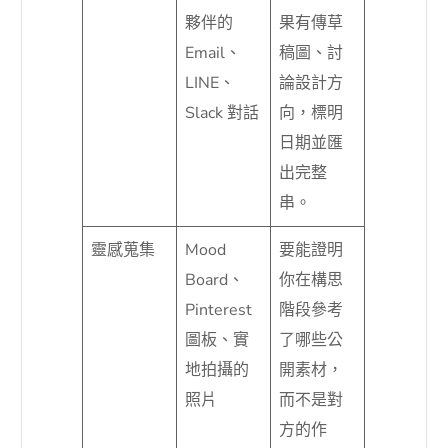
夥伴的
果有傳草
Email、
稿圖、討
LINE、
論設計方
Slack 對話
向，標明
日期並匯
出完整
串。
靈感蒐集
Mood
要能證明
Board、
你在構思
Pinterest
階段參考
圖板、實
了哪些公
地拍攝的
開素材，
照片
而不是對
方的作