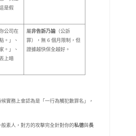
這是假
你公司在
屬
非告訴乃論
（公訴
點。」、
罪），無 6 個月限制，但
家。」、
證據越快保全越好。
丟上暗
時候實務上會認為是「一行為觸犯數罪名」，
一般素人，對方的攻擊完全針對你的
私德
與
長