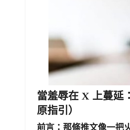
當羞辱在 X 上蔓
原指引）
前言：那條推文像一把