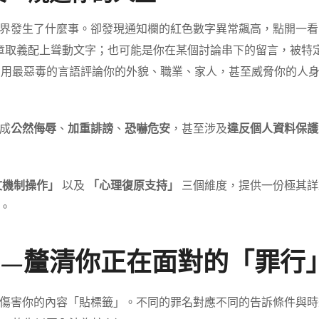
界發生了什麼事。卻發現通知欄的紅色數字異常飆高，點開一看，
被斷章取義配上聳動文字；也可能是你在某個討論串下的留言，被
號，用最惡毒的言語評論你的外貌、職業、家人，甚至威脅你的人
成
公然侮辱
、
加重誹謗
、
恐嚇危安
，甚至涉及
違反個人資料保護
文機制操作」
以及
「心理復原支持」
三個維度，提供一份極其詳
。
——釐清你正在面對的「罪行
傷害你的內容「貼標籤」。不同的罪名對應不同的告訴條件與時