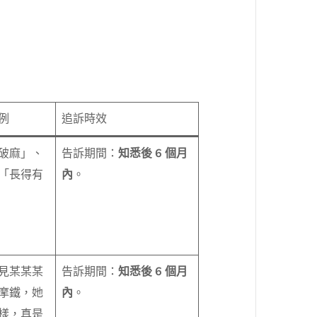
例
追訴時效
破麻」、
告訴期間：
知悉後 6 個月
「長得有
內
。
見某某某
告訴期間：
知悉後 6 個月
摩鐵，她
內
。
樣，真是