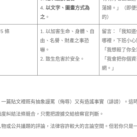
4.
以文字、圖畫方式為
蕩婦。」（即便
之
。
的）
5 條
1. 以加害生命、身體、自
留言：「我知道
由、名譽、財產之事恐
哪裡，下班小心
嚇。
「我想殺了你全
2. 致生危害於安全。
「我會把你個資
網。」
，一篇貼文裡既有抽象謾罵（侮辱）又有造謠事實（誹謗）。這
過度糾結法條競合，只需把證據交給檢察官判斷。
人物或公共議題的評論，法律容許較大的言論空間。但若你只是