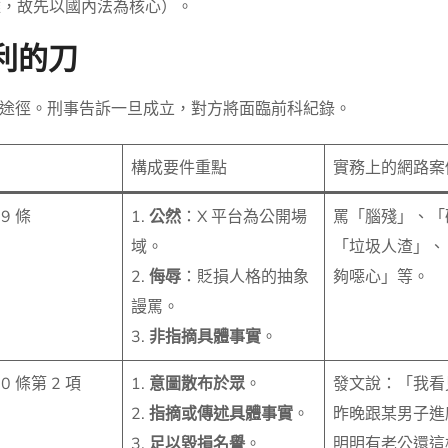
難，故先以國內法為核心）。
利的刀
途徑。刑事告訴一旦成立，對方將面臨前科紀錄。
構成要件重點
實務上的網路案
9 條
1.
公然
：X 平台為公開場
罵「腦殘」、「
域。
「垃圾人渣」、
2.
侮辱
：貶損人格的抽象
夠噁心」等。
謾罵。
3.
非指摘具體事實
。
0 條第 2 項
1.
意圖散布於眾
。
發文說：「我看
2.
指摘或傳述具體事實
。
昨晚跟某男子進
3.
足以毀損名譽
。
明明有老公還這