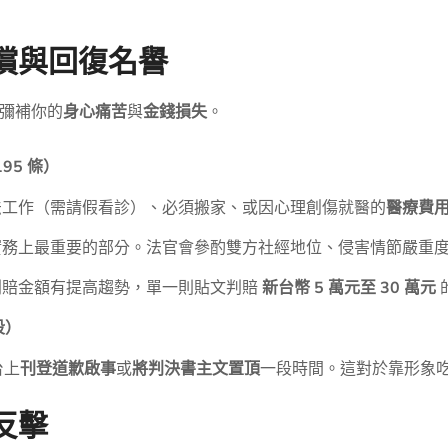
償與回復名譽
彌補你的
身心痛苦
與
金錢損失
。
95 條）
法工作（需請假看診）、必須搬家、或因心理創傷就醫的
醫療費
實務上最重要的部分。法官會參酌雙方社經地位、侵害情節嚴重
判賠金額有提高趨勢，單一則貼文判賠
新台幣 5 萬元至 30 萬元
段）
台上
刊登道歉啟事
或
將判決書主文置頂
一段時間。這對於靠形象
反擊