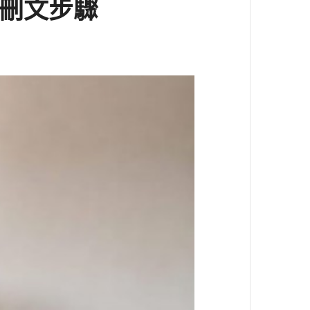
與刪文步驟