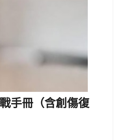
實戰手冊（含創傷復