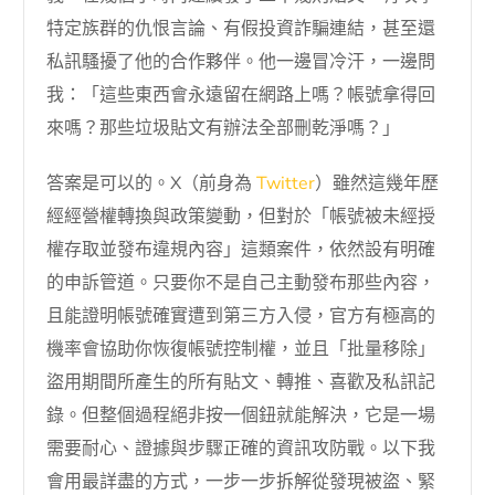
特定族群的仇恨言論、有假投資詐騙連結，甚至還
私訊騷擾了他的合作夥伴。他一邊冒冷汗，一邊問
我：「這些東西會永遠留在網路上嗎？帳號拿得回
來嗎？那些垃圾貼文有辦法全部刪乾淨嗎？」
答案是可以的。X（前身為
Twitter
）雖然這幾年歷
經經營權轉換與政策變動，但對於「帳號被未經授
權存取並發布違規內容」這類案件，依然設有明確
的申訴管道。只要你不是自己主動發布那些內容，
且能證明帳號確實遭到第三方入侵，官方有極高的
機率會協助你恢復帳號控制權，並且「批量移除」
盜用期間所產生的所有貼文、轉推、喜歡及私訊記
錄。但整個過程絕非按一個鈕就能解決，它是一場
需要耐心、證據與步驟正確的資訊攻防戰。以下我
會用最詳盡的方式，一步一步拆解從發現被盜、緊