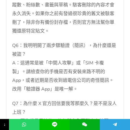
蹤數、粉絲數、書籤與草稿。駭客刪除的內容才會
永久消失。如果你之前有發過很珍貴的舊文被駭客
刪了，除非你有備份封存檔，否則官方無法幫你單
獨還原特定貼文。
Q6：我明明開了兩步驟驗證（簡訊），為什麼還是
被盜？
A：這通常是被「中間人攻擊」或「SIM 卡複
製」。請檢查你的手機是否有安裝來路不明的
App，或者近期是否收到過電信公司的奇怪簡訊。
改用「驗證器 App」是唯一解。
Q7：為什麼 X 官方回信要我等那麼久？是不是沒人
上班？
A：因為裁員風波後，信任與安全團隊人力精簡，
↓
現在主要仰賴 AI 初步過濾，再交給外包合約商處