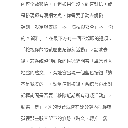
內容全數移除。」但如果你沒收到這封信，或
是發現還有漏網之魚，你需要手動去觸發。
請到「設定與支援」->「隱私與安全」->「你
的 X 資料」。在最下方有一個不起眼的選項：
「檢視你的帳號歷史紀錄與活動」。點進去
後，若系統偵測到你的帳號近期有「異常登入
地點的貼文」，旁邊會出現一個藍色按鈕「這
不是我發的」。點擊這個按鈕，系統會跳出對
話框詢問是否要「移除近期所有可疑活動」，
點選「是」，X 的後台就會在幾分鐘內把你帳
號裡那些駭客留下的痕跡（貼文、轉推、愛