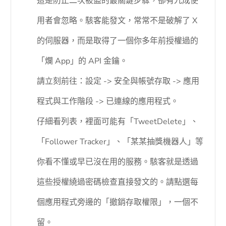
這是防止二次被盜的最關鍵步驟，卻有九成使
用者會忽略。駭客能發文，常常不是破解了 X
的伺服器，而是取得了一個你多年前授權過的
「爛 App」的 API 金鑰。
請立刻前往：設定 -> 安全與帳號存取 -> 應用
程式與工作階段 -> 已連線的應用程式。
仔細看列表，裡面可能有「TweetDelete」、
「Follower Tracker」、「某某抽獎機器人」等
你看不懂或早已沒在用的服務。駭客就是透過
這些授權繞過密碼檢查直接發文的。請點選每
個應用程式旁邊的「撤銷存取權限」，一個不
留。