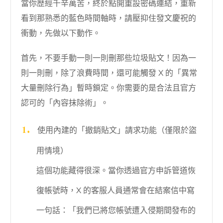
當你歷經千辛萬苦，終於點開重設密碼連結，重新
看到那熟悉的藍色時間軸時，請壓抑住發文慶祝的
衝動，先做以下動作。
首先，不要手動一則一則刪那些垃圾貼文！因為一
則一則刪，除了浪費時間，還可能觸發 X 的「異常
大量刪除行為」暫時鎖定。你需要的是合法且官方
認可的「內容抹除術」。
使用內建的「撤銷貼文」請求功能（僅限於盜
用情境）
這個功能藏得很深。當你透過官方申訴管道恢
復帳號時，X 的客服人員通常會在結案信中寫
一句話：「我們已將您帳號遭入侵期間發布的