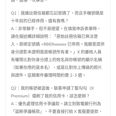
題，直接一次解答。
Q1：我連註冊信箱都忘記密碼了，而且手機號碼是
十年前的已經停用，還有救嗎？
A：非常棘手，但不是絕望。在填寫申訴表單時，
請在描述欄詳細說明：「原始註冊信箱已無法登
入，原綁定號碼 +8869xxxxxx 已停用。我願意提供
身分證影本證明我是帳號所有者。」X 的審核人員
有權限比對你身分證上的姓名與你帳號的顯示名稱
（如果你用的是本名），或是比對你上傳過的照片
與證件。這類案件審理時間約需 2-3 週。
Q2：我的帳號被盜後，駭客申請了藍勾勾（X
Premium）還刷了我的信用卡，該怎麼辦？
A：優先處理信用卡爭議款。請立刻致電銀行列為
「盜刷爭議帳款」，不要直接打給 X 客服要退款，