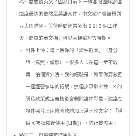
為什麼要寫英文？因為目前 X 一線客服團隊處理
速度最快的依然是英語案件，中文案件會被轉到
亞太區隊列，等待時間通常多出 2 到 3 個工作
天。簡單的英文描述可以大幅縮短等待期。
附件上傳：請上傳你的「證件截圖」（身分
證、駕照、護照）。很多人卡在這一步不敢
傳，怕個資外洩。我的經驗是，如果你要救回
一個經營多年的帳號，這個步驟避不掉。X 的
隱私政策規定審核後會刪除證件影像。建議在
證件照片上用修圖軟體加上浮水印文字：「僅
供 X 帳號恢復使用 [日期]」，防止被濫用。
路徑二：舉報特定盜用貼文