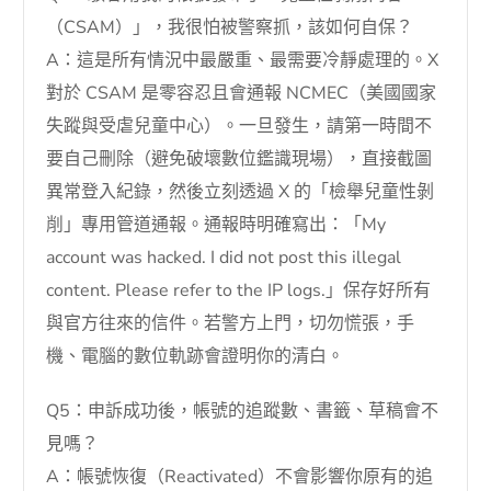
（CSAM）」，我很怕被警察抓，該如何自保？
A：這是所有情況中最嚴重、最需要冷靜處理的。X
對於 CSAM 是零容忍且會通報 NCMEC（美國國家
失蹤與受虐兒童中心）。一旦發生，請第一時間不
要自己刪除（避免破壞數位鑑識現場），直接截圖
異常登入紀錄，然後立刻透過 X 的「檢舉兒童性剝
削」專用管道通報。通報時明確寫出：「My
account was hacked. I did not post this illegal
content. Please refer to the IP logs.」保存好所有
與官方往來的信件。若警方上門，切勿慌張，手
機、電腦的數位軌跡會證明你的清白。
Q5：申訴成功後，帳號的追蹤數、書籤、草稿會不
見嗎？
A：帳號恢復（Reactivated）不會影響你原有的追