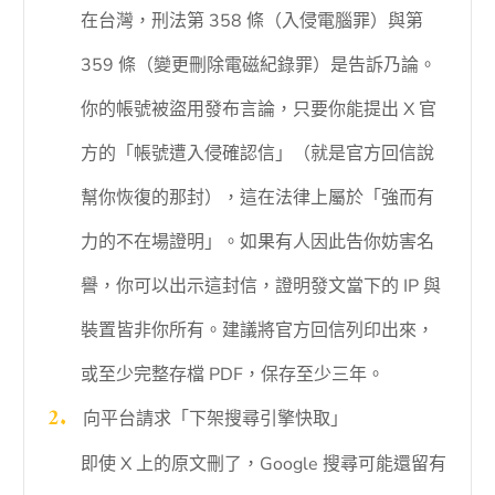
在台灣，刑法第 358 條（入侵電腦罪）與第
359 條（變更刪除電磁紀錄罪）是告訴乃論。
你的帳號被盜用發布言論，只要你能提出 X 官
方的「帳號遭入侵確認信」（就是官方回信說
幫你恢復的那封），這在法律上屬於「強而有
力的不在場證明」。如果有人因此告你妨害名
譽，你可以出示這封信，證明發文當下的 IP 與
裝置皆非你所有。建議將官方回信列印出來，
或至少完整存檔 PDF，保存至少三年。
向平台請求「下架搜尋引擎快取」
即使 X 上的原文刪了，Google 搜尋可能還留有