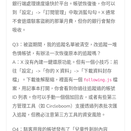
銀行端處理速度遠快於平台。帳號恢復後，你可以
到「設定」->「訂閱管理」中取消藍勾勾。X 通常
不會退還駭客盜刷的那筆月費，但你的銀行會幫你
吸收。
Q3：被盜期間，我的追蹤名單被清空，改追蹤一堆
色情帳號，有辦法一次恢復原本的追蹤嗎？
A：X 沒有內建一鍵還原功能。但有一個小技巧：前
往「設定」->「你的 X 資料」->「下載資料封存
檔」。下載後解壓縮，裡面有一個
檔
following.js
案，用記事本打開，你會看到你過往追蹤過的帳號
ID 列表。你可以手動一個個加回去，或者有些第三
方管理工具（如 Circleboom）支援透過列表批次匯
入追蹤，但務必注意第三方工具的資安風險。
Q4：駭客用我的帳號發布了「兒童性剝削內容