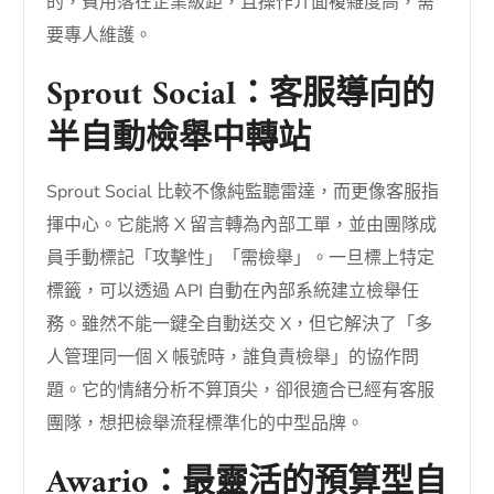
的，費用落在企業級距，且操作介面複雜度高，需
要專人維護。
Sprout Social：客服導向的
半自動檢舉中轉站
Sprout Social 比較不像純監聽雷達，而更像客服指
揮中心。它能將 X 留言轉為內部工單，並由團隊成
員手動標記「攻擊性」「需檢舉」。一旦標上特定
標籤，可以透過 API 自動在內部系統建立檢舉任
務。雖然不能一鍵全自動送交 X，但它解決了「多
人管理同一個 X 帳號時，誰負責檢舉」的協作問
題。它的情緒分析不算頂尖，卻很適合已經有客服
團隊，想把檢舉流程標準化的中型品牌。
Awario：最靈活的預算型自