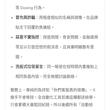
等 Doxing 行為。
冒充與詐騙
：用極度相似的名稱與頭像，在品牌
貼文下回覆釣魚連結。
惡意不實指控
：捏造倒閉、食安問題、金融違規
等足以引發恐慌的假消息，且具備明顯散布意
圖。
洗板式垃圾留言
：同一帳號在短時間內重複貼上
相同負面內容，完全無關討論脈絡。
實務上，單純的負評如「你們客服真的很爛」，X
幾乎不會移除。全自動化工具若連這種都送檢舉，
只會累積大量駁回紀錄。所以後續所有「自動檢