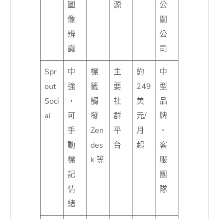
圖
源
公
像
關
辨
公
識
司
Spr
中
標
主
約
中
out
強
籤
要
249
型
Soci
，
觸
社
美
品
al
可
發
群
元/
牌
手
Zen
平
月
、
動
des
台
起
客
標
k 等
服
記
團
情
隊
緒