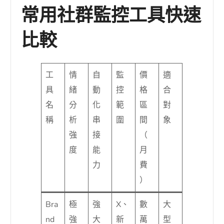
常用社群監控工具快速
比較
工
情
自
監
價
適
具
緒
動
控
格
合
名
分
化
範
區
對
稱
析
串
圍
間
象
強
接
（
度
能
月
力
費
）
Bra
極
強
X、
數
大
nd
強
大
新
萬
型