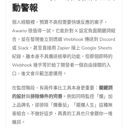
動警報
個人經驗裡，預算不高但需要快速反應的案子，
Awario 很值得一試。它能針對 X 設定負面關鍵詞組
合，並在發現後立刻透過 Webhook 傳送到 Discord
或 Slack，甚至直接用 Zapier 接上 Google Sheets
紀錄。雖本身不具備送檢舉的功能，但那個即時的
Webhook 幾乎等於給了開發者一個自由接關的入
口，後文會示範怎麼運用。
在監控階段，有兩件事比工具本身更重要：
關鍵詞
的設計
與
排除條件的完善
。例如同時監控「爛」加
上品牌名，卻排除「爛番茄」「擺爛人生」這種無
害組合。不做好這步，再貴的工具也只會餵你一堆
雜訊。