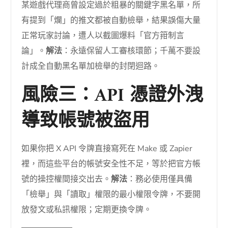
某遊戲代理商曾設定過於粗暴的關鍵字黑名單，所
有提到「爛」的推文都被自動檢舉，結果誤傷大量
正常玩家討論，遭人以截圖爆料「官方箝制言
論」。
解法
：永遠保留人工審核環節；千萬不要設
計成全自動黑名單加檢舉的封閉迴路。
風險三：API 憑證外洩
導致帳號被盜用
如果你把 X API 令牌直接寫死在 Make 或 Zapier
裡，而這些平台的帳號安全性不足，等於把官方帳
號的操控權間接交出去。
解法
：務必使用僅具備
「檢舉」與「讀取」權限的最小權限令牌，不要開
放發文或私訊權限；定期更換令牌。