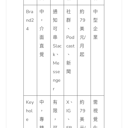
Bra
中
通
社
約
中
nd2
，
知
群
79
型
4
介
可
、
美
企
面
串
Pod
元/
業
直
Slac
cast
月
覺
k、
、
起
Me
新
sse
聞
nge
r
Key
中
有
X、
約
需
hol
，
限
IG
79
視
e
專
，
、
美
覺
精
可
FB
元/
化