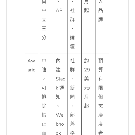
負
、
、
月
人
中
API
社
起
品
立
群
牌
三
、
分
論
壇
Aw
中
內
社
約
預
ario
強
建
群
29
算
，
Slac
、
美
有
可
k 通
新
元/
限
排
知
聞
月
但
除
、
、
起
需
假
We
部
廣
正
bho
落
度
面
ok
格
者