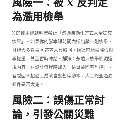
風險一：被 X 反判定
為濫用檢舉
X 的使用條款明確禁止「透過自動化方式大量提交
檢舉」。如果你的腳本短時間內送出數十則檢舉，
且絕大多數被 X 審查人員駁回，帳號可能被降低舉
報權重，甚至暫時凍結。
解法
：永遠只檢舉明顯違
規內容；在設計流程時加入「檢舉駁回率監控」，
若駁回率超過三成就自動暫停腳本，人工檢查過濾
條件是否太寬。
風險二：誤傷正常討
論，引發公關災難