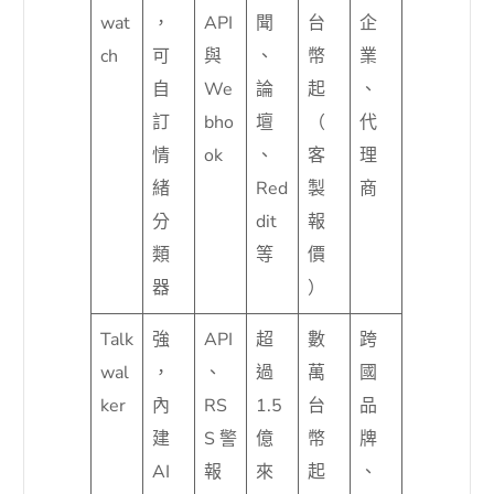
wat
，
API
聞
台
企
ch
可
與
、
幣
業
自
We
論
起
、
訂
bho
壇
（
代
情
ok
、
客
理
緒
Red
製
商
分
dit
報
類
等
價
器
）
Talk
強
API
超
數
跨
wal
，
、
過
萬
國
ker
內
RS
1.5
台
品
建
S 警
億
幣
牌
AI
報
來
起
、