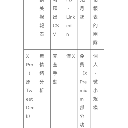
美
匯
、
月
報
觀
出
Link
起
表
報
CS
edI
的
表
V
n
團
隊
X
無
完
僅 X
免
個
Pro
情
全
費
人
（
緒
手
（X
、
原
分
動
Pre
微
Tw
析
miu
小
eet
m
規
Dec
部
模
k）
分
功