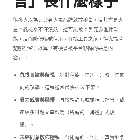
言」長什麼樣子
很多人以為只要有人罵品牌就該檢舉，這其實是大
忌。亂檢舉不僅沒效，還可能被 X 判定為濫用功
能，反而降低帳號信用。在挑工具之前，得先搞清
楚哪些留言才算「有機會被平台移除的惡意內
容」。
仇恨言論與歧視
：針對種族、性別、宗教、性傾
向的攻擊，這種通常最快被 X 下架。
暴力威脅與騷擾
：直接標註帳號並揚言傷害，或
連續多日跨文串跟罵（所謂的「海巡」式騷
擾）。
未經同意散佈隱私
：公開電話、地址、真實姓名