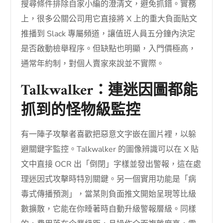
搜尋條件排除自家小編的澄清文，避免抓錯。實務
上，很多公關公司用它直接將 X 上的重大負面貼文
推播到 Slack 專屬頻道，讓值班人員五分鐘內決定
是否啟動檢舉程序。但缺點也明顯，入門價極高，
通常年約制，對個人賣家來說並不實際。
Talkwalker：連迷因圖都能
抓到的怪物級監控
有一陣子攻擊者喜歡把惡意文字嵌在圖片裡，以躲
避關鍵字監控。Talkwalker 的圖像辨識可以在 X 貼
文中直接 OCR 出「倒閉」字樣並發出警報，這在處
理迷因式攻擊時特別關鍵。另一個實用功能是「病
毒式傳播預測」，當某則負面推文開始呈現等比級
數擴散，它能在你睡著時自動升級警報層級。同樣