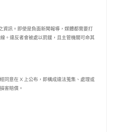
分之資訊。即使是負面新聞報導，媒體都需要打
踩線。違反者會被處以罰鍰，且主管機關可命其
同意在 X 上公布，即構成違法蒐集、處理或
損害賠償。