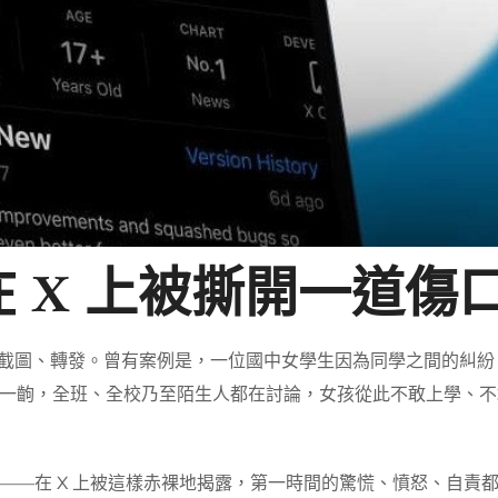
 X 上被撕開一道傷
截圖、轉發。曾有案例是，一位國中女學生因為同學之間的糾紛
一齣，全班、全校乃至陌生人都在討論，女孩從此不敢上學、不
——在 X 上被這樣赤裸地揭露，第一時間的驚慌、憤怒、自責