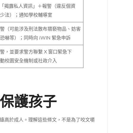
舉「揭露私人資訊」＋報警（違反個資
少法）；通知學校輔導室
警（可能涉及刑法散布猥褻物品、妨害
恐嚇等）；同時向 iWIN 緊急申訴
警，並要求警方聯繫 X 窗口緊急下
動校園安全機制或社政介入
保護孩子
遠高於成人。理解這些條文，不是為了咬文嚼