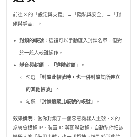
前往 X 的「設定與支援」→「隱私與安全」→「封
鎖與靜音」。
封鎖的帳號
：這裡可以手動匯入封鎖名單，但對
於一般人較難操作。
靜音與封鎖
→
「進階封鎖」
。
勾選
「封鎖此帳號時，也一併封鎖其所建立
的其他帳號」
。
勾選
「封鎖追蹤此帳號的帳號」
。
效果說明
：當你封鎖了一個惡意機器人主號，X 的
系統會根據 IP、裝置 ID 等關聯數據，自動幫你把該
機器人的「備用小號」也一起擋掉。這對於那些註