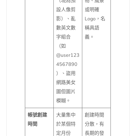
（現為預
物、風景
設人像剪
或明確
影）、亂
Logo，名
數英文數
稱具語
字組合
義。
（如
@user123
4567890
）、盜用
網路美女
圖但圖片
模糊。
帳號創建
大量集中
創建時間
時間
於某個特
分散，有
定月份
長期的發