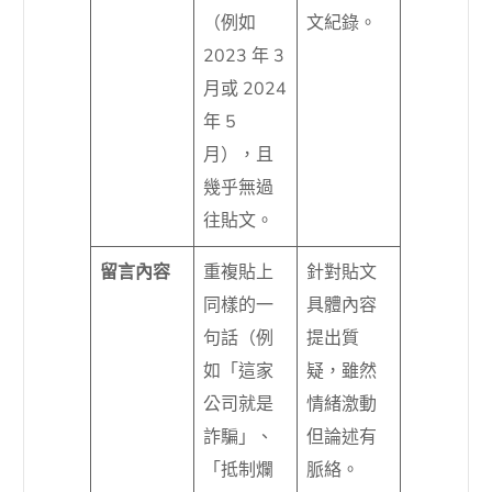
（例如
文紀錄。
2023 年 3
月或 2024
年 5
月），且
幾乎無過
往貼文。
留言內容
重複貼上
針對貼文
同樣的一
具體內容
句話（例
提出質
如「這家
疑，雖然
公司就是
情緒激動
詐騙」、
但論述有
「抵制爛
脈絡。