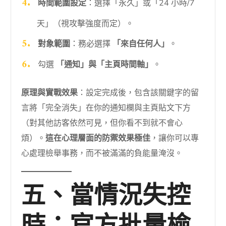
時間範圍設定
：選擇「永久」或「24 小時/7
天」（視攻擊強度而定）。
對象範圍
：務必選擇
「來自任何人」
。
勾選
「通知」與「主頁時間軸」
。
原理與實戰效果
：設定完成後，包含該關鍵字的留
言將「完全消失」在你的通知欄與主頁貼文下方
（對其他訪客依然可見，但你看不到就不會心
煩）。
這在心理層面的防禦效果極佳
，讓你可以專
心處理檢舉事務，而不被滿滿的負能量淹沒。
五、當情況失控