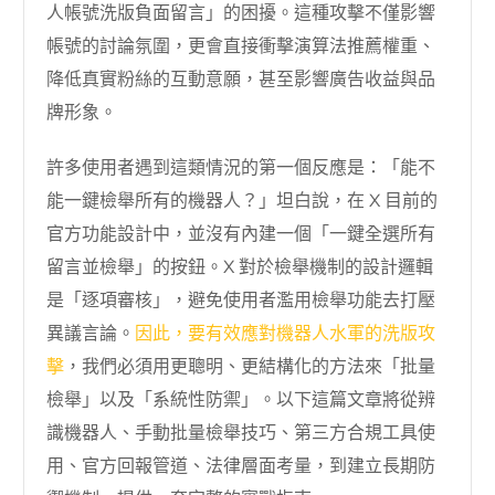
人帳號洗版負面留言」的困擾。這種攻擊不僅影響
帳號的討論氛圍，更會直接衝擊演算法推薦權重、
降低真實粉絲的互動意願，甚至影響廣告收益與品
牌形象。
許多使用者遇到這類情況的第一個反應是：「能不
能一鍵檢舉所有的機器人？」坦白說，在 X 目前的
官方功能設計中，並沒有內建一個「一鍵全選所有
留言並檢舉」的按鈕。X 對於檢舉機制的設計邏輯
是「逐項審核」，避免使用者濫用檢舉功能去打壓
異議言論。
因此，要有效應對機器人水軍的洗版攻
擊
，我們必須用更聰明、更結構化的方法來「批量
檢舉」以及「系統性防禦」。以下這篇文章將從辨
識機器人、手動批量檢舉技巧、第三方合規工具使
用、官方回報管道、法律層面考量，到建立長期防