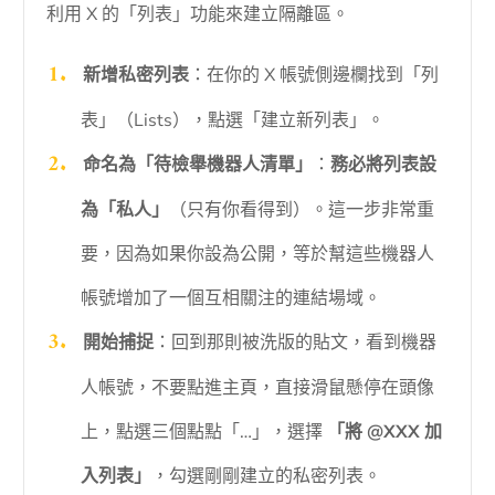
利用 X 的「列表」功能來建立隔離區。
新增私密列表
：在你的 X 帳號側邊欄找到「列
表」（Lists），點選「建立新列表」。
命名為「待檢舉機器人清單」
：
務必將列表設
為「私人」
（只有你看得到）。這一步非常重
要，因為如果你設為公開，等於幫這些機器人
帳號增加了一個互相關注的連結場域。
開始捕捉
：回到那則被洗版的貼文，看到機器
人帳號，不要點進主頁，直接滑鼠懸停在頭像
上，點選三個點點「…」，選擇
「將 @XXX 加
入列表」
，勾選剛剛建立的私密列表。