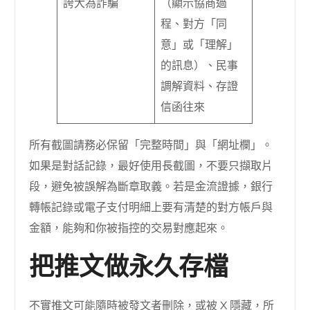
誇大為詐騙
（顯示協商過
程、對方「同
意」或「理解」
的訊息）、民事
調解資料、存證
信函往來
所有截圖請務必保留「完整時間」與「網址欄」。
如果是對話記錄，最好使用長截圖，不要只擷取片
段，避免被誤解為斷章取義。若是金流證據，銀行
轉帳記錄或電子支付明細上要有清楚的對方帳戶與
金額，能夠和你被指控的交易對應起來。
把推文做永久存檔
不實推文可能隨時被發文者刪除，或被 X 隱藏，所