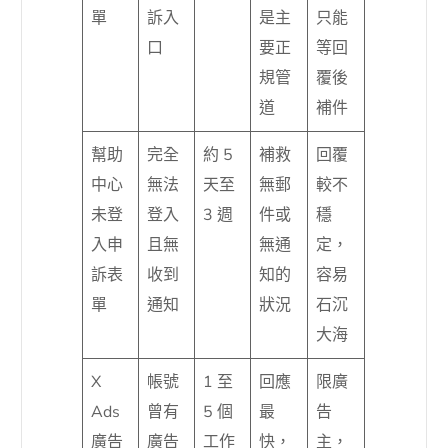
單
訴入
是主
只能
口
要正
等回
規管
覆後
道
補件
幫助
完全
約 5
補救
回覆
中心
無法
天至
無郵
較不
未登
登入
3 週
件或
穩
入申
且無
無通
定，
訴表
收到
知的
容易
單
通知
狀況
石沉
大海
X
帳號
1 至
回應
限廣
Ads
曾有
5 個
最
告
廣告
廣告
工作
快，
主，