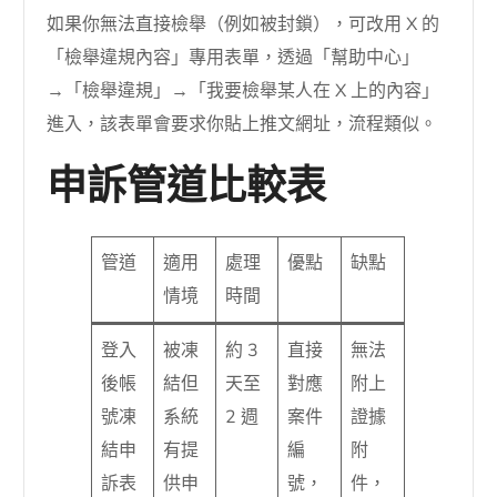
如果你無法直接檢舉（例如被封鎖），可改用 X 的
「檢舉違規內容」專用表單，透過「幫助中心」
→「檢舉違規」→「我要檢舉某人在 X 上的內容」
進入，該表單會要求你貼上推文網址，流程類似。
申訴管道比較表
管道
適用
處理
優點
缺點
情境
時間
登入
被凍
約 3
直接
無法
後帳
結但
天至
對應
附上
號凍
系統
2 週
案件
證據
結申
有提
編
附
訴表
供申
號，
件，