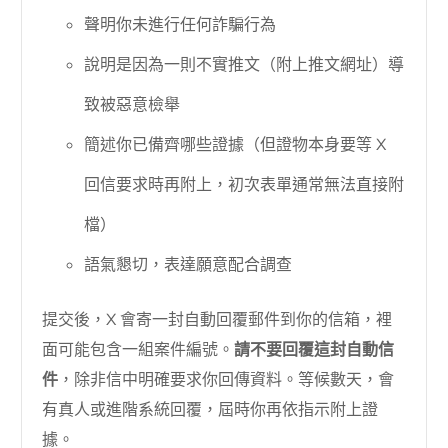
聲明你未進行任何詐騙行為
說明是因為一則不實推文（附上推文網址）導
致被惡意檢舉
簡述你已備齊哪些證據（但證物本身要等 X
回信要求時再附上，初次表單通常無法直接附
檔）
語氣懇切，表達願意配合調查
提交後，X 會寄一封自動回覆郵件到你的信箱，裡
面可能包含一組案件編號。
請不要回覆這封自動信
件
，除非信中明確要求你回傳資料。等候數天，會
有真人或進階系統回覆，屆時你再依指示附上證
據。