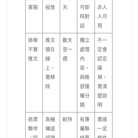
客服
投放
天
可即
非人
時對
人可
話
用
檢舉
推文
數天
獨立
不一
不實
還在
至一
處理
定會
推文
線
週
內
認定
上，
容，
違
需移
與帳
規，
除
號復
需清
權分
楚說
開
明
商業
為機
較快
有專
需達
夥伴
構或
屬聯
一定