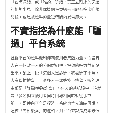
「暫時凍結」或「唯讀」等級，真正立刻永久凍結
的相對少見，除非你這個帳號過去已經有多次違規
紀錄，或是被檢舉的量短時間內異常龐大。
不實指控為什麼能「騙
過」平台系統
社群平台的檢舉機制仰賴使用者集體力量。假設有
人在一個數千人的公開群組裡，把你的帳號截圖貼
出來，配上一段「這個人是詐騙，我被騙了十萬，
大家幫忙檢舉」，很多人一窩蜂按下檢舉，選的理
由都是「詐騙/金融詐欺」。在 X 的系統眼中，這就
是「多名獨立使用者同時回報相同帳號從事詐
騙」，即使內容全是捏造，系統也會先凍結再說。
這種「先斬後奏」的邏輯，對平台來說是成本最低