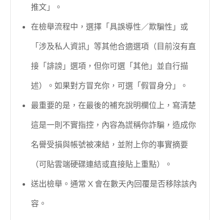
推文」。
在檢舉流程中，選擇「具誤導性／欺騙性」或
「涉及私人資訊」等其他合適選項（目前沒有直
接「誹謗」選項，但你可選「其他」並自行描
述）。如果對方冒充你，可選「假冒身分」。
最重要的是，在最後的補充說明欄位上，寫清楚
這是一則不實指控，內容為謊稱你詐騙，造成你
名譽受損與帳號被凍結，並附上你的事實摘要
（可貼雲端硬碟連結或直接貼上重點）。
送出檢舉。通常 X 會在數天內回覆是否移除該內
容。