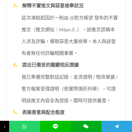
解釋不實推文與惡意檢舉狀況
這次凍結起因於一則由 @對方帳號 發布的不實
推文（推文網址：https://…），該推文謊稱本
人涉及詐騙，導致惡意大量檢舉。本人與該發
布者無任何詐騙相關事實。
提出已備妥的關鍵相反證據
我已準備完整對話記錄、金流證明 / 物流單據 /
警方報案受理證明（依實際情形列舉），可證
明該推文內容全為捏造。隨時可提供審查。
表達善意與配合態度
我非常樂意配合 X 的任何調查，若有任何需要
↓