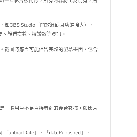
不知一旦影片被刪除，所有內容將化為烏有，屆
BS Studio（開放源碼且功能強大）、
放時間、觀看次數、按讚數等資訊。
。截圖時應盡可能保留完整的螢幕畫面，包含
是一般用戶不易直接看到的後台數據，如影片
Date」、「datePublished」、