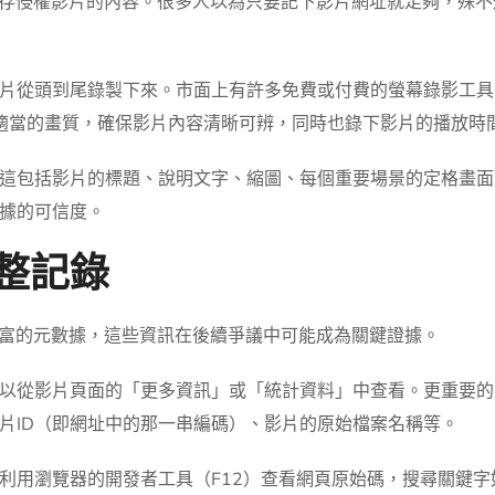
完整保存侵權影片的內容。很多人以為只要記下影片網址就足夠，殊
從頭到尾錄製下來。市面上有許多免費或付費的螢幕錄影工具，如O
應注意設定適當的畫質，確保影片內容清晰可辨，同時也錄下影片的播
這包括影片的標題、說明文字、縮圖、每個重要場景的定格畫面
據的可信度。
完整記錄
了豐富的元數據，這些資訊在後續爭議中可能成為關鍵證據。
以從影片頁面的「更多資訊」或「統計資料」中查看。更重要的
片ID（即網址中的那一串編碼）、影片的原始檔案名稱等。
覽器的開發者工具（F12）查看網頁原始碼，搜尋關鍵字如「upload