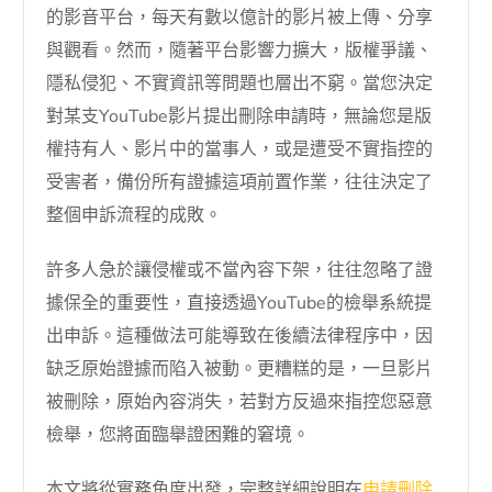
的影音平台，每天有數以億計的影片被上傳、分享
與觀看。然而，隨著平台影響力擴大，版權爭議、
隱私侵犯、不實資訊等問題也層出不窮。當您決定
對某支YouTube影片提出刪除申請時，無論您是版
權持有人、影片中的當事人，或是遭受不實指控的
受害者，備份所有證據這項前置作業，往往決定了
整個申訴流程的成敗。
許多人急於讓侵權或不當內容下架，往往忽略了證
據保全的重要性，直接透過YouTube的檢舉系統提
出申訴。這種做法可能導致在後續法律程序中，因
缺乏原始證據而陷入被動。更糟糕的是，一旦影片
被刪除，原始內容消失，若對方反過來指控您惡意
檢舉，您將面臨舉證困難的窘境。
本文將從實務角度出發，完整詳細說明在
申請刪除