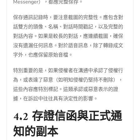
Messenger），都應完整保存。
保存通訊記錄時，要注意截圖的完整性。應包含對
話雙方的頭像、名稱、對話時間戳記，以及完整的
對話內容。如果是較長的對話，應連續截圖，確保
沒有遺漏任何訊息。對於語音訊息，除了轉錄成文
字外，也應保留原始音檔。
特別重要的是，如果侵權者在溝通中承認了侵權行
為，或表達了惡意（如明知侵權仍堅持不刪除），
這些內容應特別標記。這類承認或惡意表示的證
據，在訴訟中往往具有決定性的影響。
4.2 存證信函與正式通
知的副本