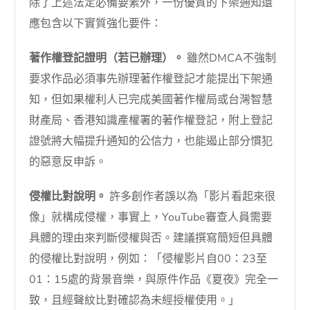
除了上述法定必備要素外，一份優質的下架通知還
應包含以下實質強化要件：
著作權登記證明（若已辦理）。
雖然DMCA不強制
要求作品必須事先辦理著作權登記才能提出下架通
知，但如果權利人已完成美國著作權局或台灣智慧
財產局、香港知識產權署的著作權登記，附上登記
證號將大幅提升通知的公信力，也能遏止部分慣犯
的惡意反申訴。
侵權比對說明。
許多創作者誤以為「影片看起來很
像」就構成侵權，事實上，YouTube審查人員需要
具體的理由來判斷侵權與否。建議撰寫簡短但具體
的侵權比對說明，例如：「侵權影片自00：23至
01：15處的背景音樂，與原件作品《夏夜》完全一
致，且經聲紋比對確認為未經授權使用。」