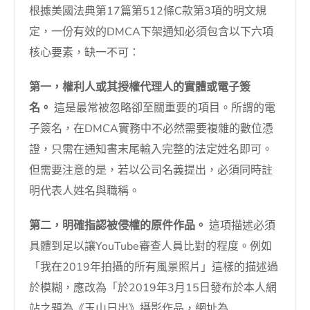
根據美國法典第17篇第512條C款第3項的明文規
定，一份有效的DMCA下架通知必須包含以下六項
核心要素，缺一不可：
第一，權利人或其授權代理人的實體或電子簽
名。
這是最常被忽略卻至關重要的項目。所謂的電
子簽名，在DMCA實務中不必然需要複雜的數位憑
證，只需在通知書末尾輸入完整的法定姓名即可。
但需要注意的是，若以公司名義提出，必須同時註
明代表人姓名與職稱。
第二，明確指認被侵權的原件作品。
這項描述必須
具體到足以讓YouTube審查人員比對的程度。例如
「我在2019年拍攝的所有風景照片」這樣的描述過
於模糊，應改為「於2019年3月15日發布於本人網
站之題為《玉山日出》攝影作品，網址為