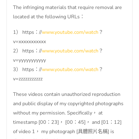
The infringing materials that require removal are
located at the following URLs：
1） https：//
www.youtube.com/watch
？
v=xxxxxxxxxxx
2） https：//
www.youtube.com/watch
？
v=yyyyyyyyyyy
3） https：//
www.youtube.com/watch
？
v=zzzzzzzzzzz
These videos contain unauthorized reproduction
and public display of my copyrighted photographs
without my permission. Specifically， at
timestamp [00：23]， [00：45]， and [01：12]
of video 1， my photograph [具體照片名稱] is