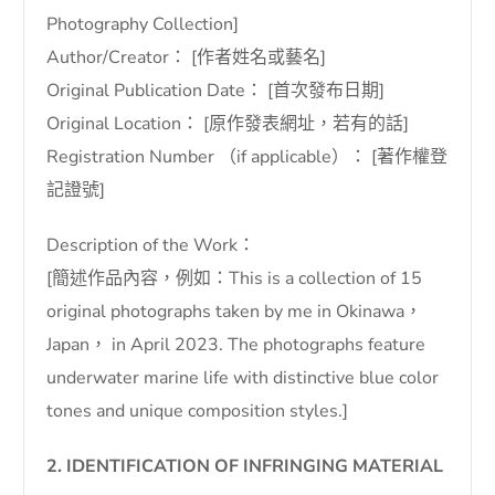
Photography Collection]
Author/Creator： [作者姓名或藝名]
Original Publication Date： [首次發布日期]
Original Location： [原作發表網址，若有的話]
Registration Number （if applicable）： [著作權登
記證號]
Description of the Work：
[簡述作品內容，例如：This is a collection of 15
original photographs taken by me in Okinawa，
Japan， in April 2023. The photographs feature
underwater marine life with distinctive blue color
tones and unique composition styles.]
2. IDENTIFICATION OF INFRINGING MATERIAL