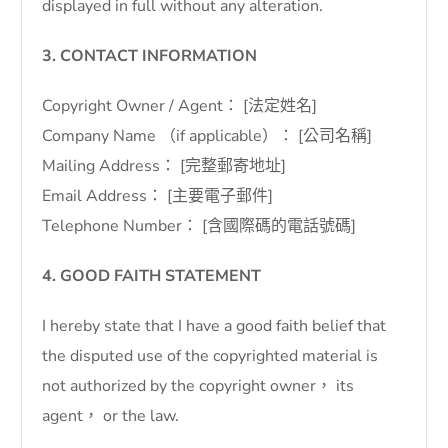
displayed in full without any alteration.
3. CONTACT INFORMATION
Copyright Owner / Agent： [法定姓名]
Company Name （if applicable）： [公司名稱]
Mailing Address： [完整郵寄地址]
Email Address： [主要電子郵件]
Telephone Number： [含國際碼的電話號碼]
4. GOOD FAITH STATEMENT
I hereby state that I have a good faith belief that
the disputed use of the copyrighted material is
not authorized by the copyright owner， its
agent， or the law.