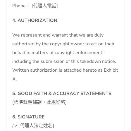
Phone： [代理人電話]
4. AUTHORIZATION
We represent and warrant that we are duly
authorized by the copyright owner to act on their
behalf in matters of copyright enforcement，
including the submission of this takedown notice.
Written authorization is attached hereto as Exhibit
A.
5. GOOD FAITH & ACCURACY STATEMENTS
[標準聲明條款，此處從略]
6. SIGNATURE
/s/ [代理人法定姓名]