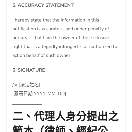
5. ACCURACY STATEMENT
I hereby state that the information in this
notification is accurate， and under penalty of
perjury， that I am the owner of the exclusive
right that is allegedly infringed， or authorized to
act on behalf of such owner.
6. SIGNATURE
/s/ [法定姓名]
[簽署日期 YYYY-MM-DD]
二、代理人身分提出之