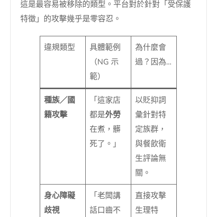
這是最容易被移除的類型。平台對於針對「受保護
特徵」的攻擊幾乎是零容忍。
違規類型
具體範例
為什麼會
（NG 示
過？因為…
範）
種族／國
「這家店
以貶抑詞
籍攻擊
都是
外勞
彙針對特
在煮，髒
定族群，
死了。」
與餐飲衛
生評論無
關。
身心障礙
「老闆講
直接攻擊
歧視
話口齒不
生理特