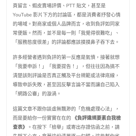
頁留言、蝦皮賣場評價、PTT 貼文，甚至是
YouTube 影片下方的討論區，都是消費者抒發心情
的場域。對商家或個人品牌而言，收到負評如同家
常便飯。然而，並不是每一則「我覺得很難吃」、
「服務態度很差」的評論都應該摸摸鼻子吞下去。
許多經營者遇到負評的第一反應是氣憤，接著就想
「我要申訴！」「我要提告！」，但往往因為搞不
清楚該則評論是否真正觸及平台規範或法律底線，
導致申訴失敗，甚至因反擊言論不當而讓自己陷入
「網路公審」的漩渦。
這篇文章不跟你談虛無飄渺的「危機處理心法」，
而是要給你一份實實在在的
《負評違規要素自我檢
查表》
。在按下「檢舉」或寄出存證信函之前，請