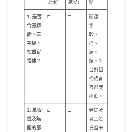
要素）
感受）
點
1. 是否
□
□
關鍵
含有髒
字：
話、三
幹、
字經、
操、
性器官
屌、
描述？
婊。平
台對粗
俗語言
容忍度
極低。
2. 是否
□
□
若提及
提及無
員工姓
關的第
氏但未