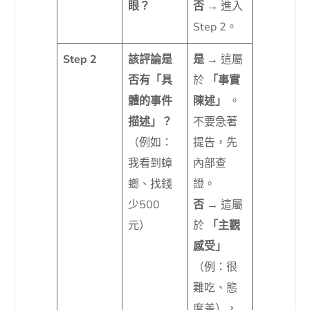
眼？
否
→ 進入
Step 2。
Step 2
該評論是
是
→ 這屬
否有「具
於
「事實
體的事件
陳述」
。
描述」？
不要急著
（例如：
提告，先
我看到蟑
內部查
螂、找錢
證。
少500
否
→ 這屬
元）
於
「主觀
感受」
（例：很
難吃、態
度差），