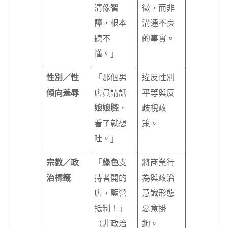
清像
智
徵，而非
障
，根本
溝通不良
聽不
的事實。
懂。」
性別／性
「那個男
違反性別
傾向羞辱
店員講話
平等與反
娘娘腔
，
歧視政
看了就想
策。
吐。」
宗教／政
「
綠色
支
將商業行
治標籤
持者開的
為與政治
店，藍營
意識形態
抵制！」
惡意掛
（非政治
鉤。