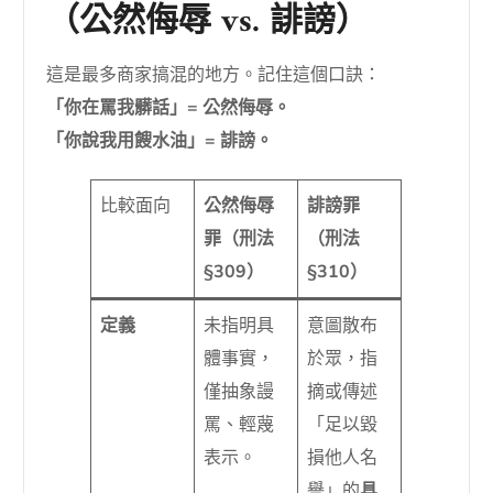
（公然侮辱 vs. 誹謗）
這是最多商家搞混的地方。記住這個口訣：
「你在罵我髒話」= 公然侮辱。
「你說我用餿水油」= 誹謗。
比較面向
公然侮辱
誹謗罪
罪（刑法
（刑法
§309）
§310）
定義
未指明具
意圖散布
體事實，
於眾，指
僅抽象謾
摘或傳述
罵、輕蔑
「足以毀
表示。
損他人名
譽」的
具