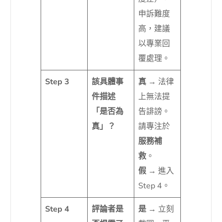
申訴難度
高，建議
以專業回
覆處理。
Step 3
該具體事
真
→ 法律
件描述
上無法提
「是否為
告誹謗。
真」？
請專注於
服務補
救
。
假
→ 進入
Step 4。
Step 4
評論者是
是
→ 立刻