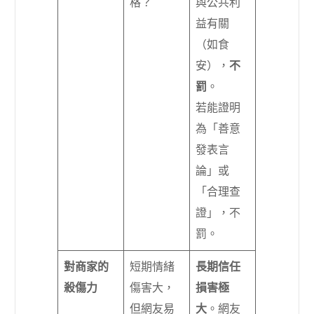
格？
與公共利
益有關
（如食
安），
不
罰
。
若能證明
為「善意
發表言
論」或
「合理查
證」，不
罰。
對商家的
短期情緒
長期信任
殺傷力
傷害大，
損害極
但網友易
大
。網友