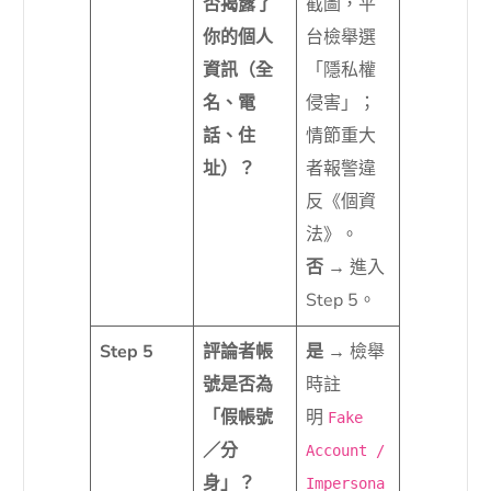
否揭露了
截圖，平
你的個人
台檢舉選
資訊（全
「隱私權
名、電
侵害」；
話、住
情節重大
址）？
者報警違
反《個資
法》。
否
→ 進入
Step 5。
Step 5
評論者帳
是
→ 檢舉
號是否為
時註
「假帳號
明
Fake
／分
Account /
身」？
Impersona