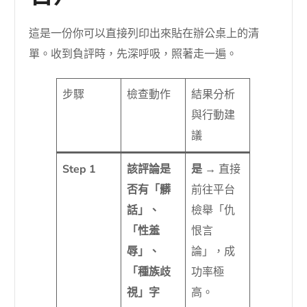
這是一份你可以直接列印出來貼在辦公桌上的清
單。收到負評時，先深呼吸，照著走一遍。
步驟
檢查動作
結果分析
與行動建
議
Step 1
該評論是
是
→ 直接
否有「髒
前往平台
話」、
檢舉「仇
「性羞
恨言
辱」、
論」，成
「種族歧
功率極
視」字
高。