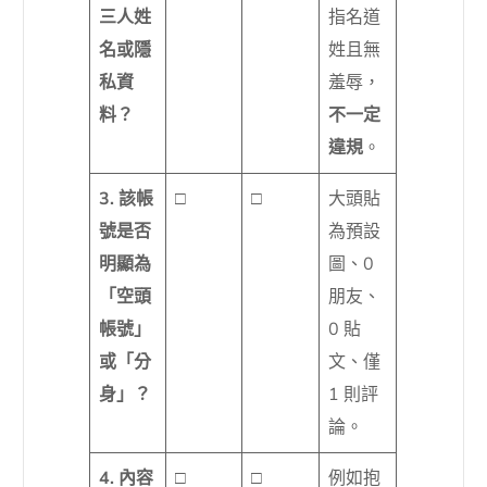
三人姓
指名道
名或隱
姓且無
私資
羞辱，
料？
不一定
違規
。
3. 該帳
□
□
大頭貼
號是否
為預設
明顯為
圖、0
「空頭
朋友、
帳號」
0 貼
或「分
文、僅
身」？
1 則評
論。
4. 內容
□
□
例如抱