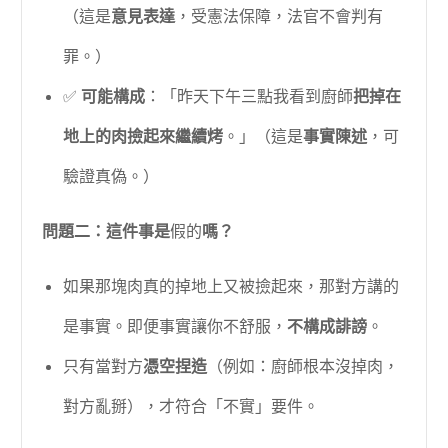
（這是
意見表達
，受憲法保障，法官不會判有
罪。）
✅
可能構成
：「昨天下午三點我看到廚師
把掉在
地上的肉撿起來繼續烤
。」（這是
事實陳述
，可
驗證真偽。）
問題二：這件事是
假的
嗎？
如果那塊肉真的掉地上又被撿起來，那對方講的
是事實。即便事實讓你不舒服，
不構成誹謗
。
只有當對方
憑空捏造
（例如：廚師根本沒掉肉，
對方亂掰），才符合「不實」要件。