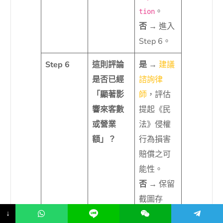
。
tion
否
→ 進入
Step 6。
Step 6
這則評論
是
→
建議
是否已經
諮詢律
「顯著影
師
，評估
響來客數
提起《民
或營業
法》侵權
額」？
行為損害
賠償之可
能性。
否
→ 保留
截圖存
↓
檔，暫不