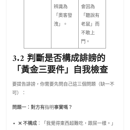
辨識為
會因為
「奧客發
「聽說有
洩」。
老鼠」而
不敢上
門。
3.2 判斷是否構成誹謗的
「黃金三要件」自我檢查
要提告誹謗，你需要先問自己這三個問題（缺一不
可）：
問題一：對方有
指明
事實嗎？
❌
不構成
：「我覺得東西超難吃，跟屎一樣。」