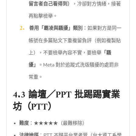
留言者自己看得到）
，冷卻對方情緒，接著
再點擊檢舉。
善用「霸凌與騷擾」類別
：如果對方是同一
帳號在多篇貼文下重複留負評（例如複製貼
上），不要檢舉內容不實，要檢舉
「騷
擾」
。Meta 對於追蹤式洗版騷擾的處罰非
常重。
4.3 論壇／PPT 批踢踢實業
坊（PTT）
難度
：★★★★★（最難移除）
法律途徑
：PTT 不歸平台業者管（台大資工系學