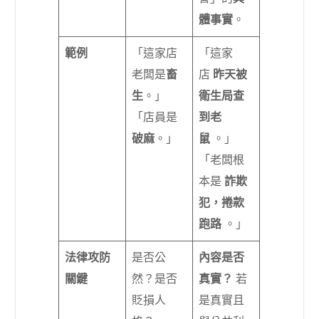
體事實
。
範例
「這家店
「這家
老闆是
畜
店
昨天被
生
。」
衛生局查
「店員是
到老
破麻
。」
鼠
。」
「老闆根
本是
詐欺
犯，捲款
跑路
。」
法律攻防
是否公
內容是否
關鍵
然？是否
真實？
若
貶損人
是真實且