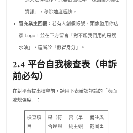
進入法律程序，只要截圖檢舉「洩漏個人機密
資訊」，移除速度極快。
冒充業主回覆
：若有人創假帳號，頭像盜用你店
家 Logo，並在下方留言「對不起我們用的是餿
水油」，這屬於「假冒身分」。
2.4 平台自我檢查表（申訴
前必勾）
在對平台提出檢舉前，請用下表確認評論的「表面
違規強度」：
檢查項
是（符
否（單
備註與
目
合違規
純主觀
截圖重