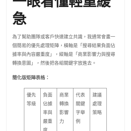
一眼看懂輕重緩
急
為了幫助團隊或客戶快速建立共識，我通常會畫一
個簡易的優先處理矩陣，橫軸是「搜尋結果負面佔
據率與內容嚴重度」，縱軸是「商業影響力與搜尋
轉換意圖」，然後把各組關鍵字放進去。
簡化版矩陣表格：
優先
負面
商業
代表
建議
等級
佔據
轉換
關鍵
處理
率與
影響
字舉
策略
嚴重
力
例
度