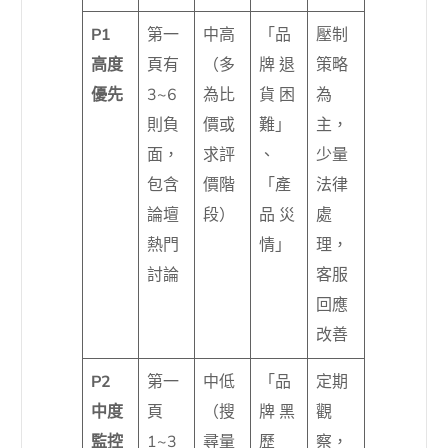
P1
第一
中高
「品
壓制
高度
頁有
（多
牌 退
策略
優先
3~6
為比
貨 困
為
則負
價或
難」
主，
面，
求評
、
少量
包含
價階
「產
法律
論壇
段）
品 災
處
熱門
情」
理，
討論
客服
回應
改善
P2
第一
中低
「品
定期
中度
頁
（搜
牌 黑
觀
監控
1~3
尋量
歷
察，