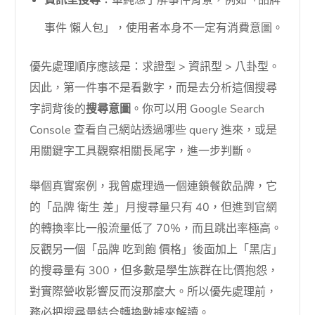
事件 懶人包」，使用者本身不一定有消費意圖。
優先處理順序應該是：求證型 > 資訊型 > 八卦型。
因此，第一件事不是看數字，而是去分析這個搜尋
字詞背後的
搜尋意圖
。你可以用 Google Search
Console 查看自己網站透過哪些 query 進來，或是
用關鍵字工具觀察相關長尾字，進一步判斷。
舉個真實案例，我曾處理過一個連鎖餐飲品牌，它
的「品牌 衛生 差」月搜尋量只有 40，但進到官網
的轉換率比一般流量低了 70%，而且跳出率極高。
反觀另一個「品牌 吃到飽 價格」後面加上「黑店」
的搜尋量有 300，但多數是學生族群在比價抱怨，
對實際營收影響反而沒那麼大。所以優先處理前，
務必把搜尋量結合轉換數據來解讀。