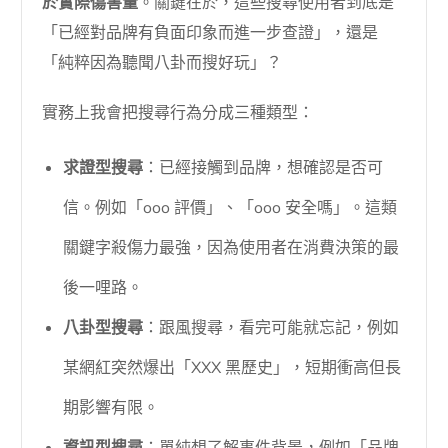
於實際傷害量
。關鍵在於，這些搜尋使用者到底是
「已經對品牌有負面印象而進一步查證」，還是
「純粹因為聽聞八卦而搜好玩」？
實務上我會把搜尋行為分成三種類型：
求證型搜尋
：已經接觸到品牌，想確認是否可
信。例如「ooo 評價」、「ooo 安全嗎」。這類
關鍵字殺傷力最強，因為使用者在消費決策的最
後一哩路。
八卦型搜尋
：跟風搜尋，看完可能就忘記，例如
某網紅突然爆出「XXX 黑歷史」，短期衝高但長
期影響有限。
資訊型搜尋
：單純想了解事件背景，例如「品牌