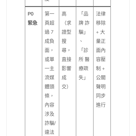
P0
第一
高
「品
法律
緊急
頁超
（求
牌 詐
移除
過 7
證型
騙」
+ 大
成負
搜
、
量正
面，
尋，
「診
面內
或單
直接
所 醫
容壓
一主
影響
療疏
制 +
流媒
成
失」
公關
體頭
交）
聲明
條，
同步
內容
進行
涉及
詐騙/
違法