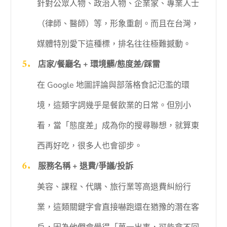
針對公眾人物、政治人物、企業家、專業人士
（律師、醫師）等，形象重創。而且在台灣，
媒體特別愛下這種標，排名往往極難撼動。
店家/餐廳名 + 環境髒/態度差/踩雷
在 Google 地圖評論與部落格食記氾濫的環
境，這類字詞幾乎是餐飲業的日常。但別小
看，當「態度差」成為你的搜尋聯想，就算東
西再好吃，很多人也會卻步。
服務名稱 + 退費/爭議/投訴
美容、課程、代購、旅行業等高退費糾紛行
業，這類關鍵字會直接嚇跑還在猶豫的潛在客