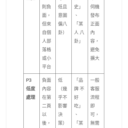
則負
低且
史」
伺機
面，
意圖
、
發布
但來
偏八
「某
正面
自個
卦）
人 八
內
人部
卦」
容，
落格
避免
或小
擴大
平台
P3
負面
低
「品
一般
低度
內容
（幾
牌 不
客服
處理
在第
乎不
好
流程
二頁
影響
吃」
即
以
決
、
可，
後，
策）
「某
無需