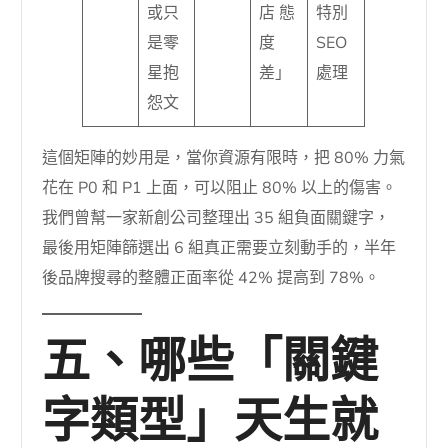
或只
店 態
特別
是零
度
SEO
星抱
差」
處理
怨文
這個矩陣的妙用是，當你資源有限時，把 80% 力氣
花在 P0 和 P1 上面，可以阻止 80% 以上的傷害。
我們曾幫一家新創公司整理出 35 組負面關鍵字，
最後用矩陣篩選出 6 組真正需要立刻動手的，半年
後品牌搜尋的整體正面率從 42% 提高到 78%。
五、哪些「關鍵
字類型」天生就