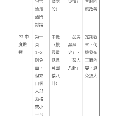
包含
價階
災情」
客服回
論壇
段）
應改善
熱門
討論
P2 中
第一
中低
「品牌
定期觀
度監
頁
（搜
黑歷
察，伺
控
1~3
尋量
史」、
機發布
則負
低且
「某人
正面內
面，
意圖
八卦」
容，避
但來
偏八
免擴大
自個
卦）
人部
落格
或小
平台