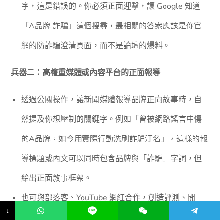
字，這是錯誤的。你必須正面迎擊，讓 Google 知道
「A品牌 詐騙」這個搜尋，最相關的答案應該是你官
網的防詐騙澄清頁面，而不是論壇的爆料。
兵器二：高權重媒體或內容平台的正面報導
透過公關操作，讓新聞媒體報導品牌正向故事時，自
然提及你想壓制的關鍵字。例如「曾被網路謠言中傷
的A品牌，如今用實際行動洗刷詐騙汙名」，這樣的報
導標題或內文可以同時包含品牌與「詐騙」字詞，但
給出正面敘事框架。
也可與部落客、YouTube 網紅合作，創造評測、開
↓
箱、專訪內容，並在標題、描述、標籤中策略性置入