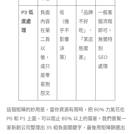
P3 低
負面
低
「品牌
一般客
度處
內容
（幾
不好
服流程
理
在第
乎不
吃」、
即可，
二頁
影響
「某店
無需特
以
決
態度
別
後，
策）
差」
SEO
或只
處理
是零
星抱
怨文
這個矩陣的妙用是，當你資源有限時，把 80% 力氣花在
P0 和 P1 上面，可以阻止 80% 以上的傷害。我們曾幫一
家新創公司整理出 35 組負面關鍵字，最後用矩陣篩選出