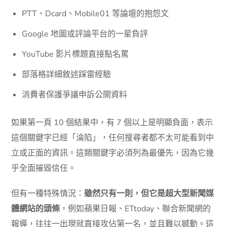
PTT、Dcard、Mobile01 等論壇的抱怨文
Google 地圖或評論平台的一星負評
YouTube 影片標題直接點名罵
部落格詳細敘述踩雷經驗
消費者保護爭議申訴公開資料
如果第一頁 10 個結果中，有 7 個以上是明顯負面，表示
這個關鍵字已經「淪陷」，任何搜尋者都不太可能看到中
立或正面的資訊。這類關鍵字必須列為最優先，因為它幾
乎全面摧毀信任。
但有一種特殊情況：
雖然只有一則，但它是超大型新聞媒
體網站的頭條
，例如蘋果日報、ETtoday、聯合新聞網的
報導，往往一出現就直接攻佔第一名，並且難以撼動。這