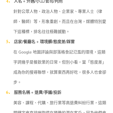
人名 + 外遇/小三/官司/判刑
針對公眾人物、政治人物、企業家、專業人士（律
師、醫師）等，形象重創。而且在台灣，媒體特別愛
下這種標，排名往往極難撼動。
店家/餐廳名 + 環境髒/態度差/踩雷
在 Google 地圖評論與部落格食記氾濫的環境，這類
字詞幾乎是餐飲業的日常。但別小看，當「態度差」
成為你的搜尋聯想，就算東西再好吃，很多人也會卻
步。
服務名稱 + 退費/爭議/投訴
美容、課程、代購、旅行業等高退費糾紛行業，這類
關鍵字會直接嚇跑還在猶豫的潛在客戶，因為他們會