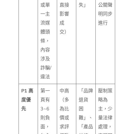
或單
直接
失」
公關聲
一主
影響
明同步
流媒
成
進行
體頭
交）
條，
內容
涉及
詐騙/
違法
P1 高
第一
中高
「品牌
壓制策
度優
頁有
（多
退貨
略為
先
3~6
為比
困
主，少
則負
價或
難」、
量法律
面，
求評
「產品
處理，