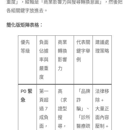
重度」，縱軸是「商業影響力與搜尋轉換意圖」，然後把
各組關鍵字放進去。
簡化版矩陣表格：
優先
負面
商業
代表關
建議處
等級
佔據
轉換
鍵字舉
理策略
率與
影響
例
嚴重
力
度
P0 緊
第一
高
「品牌
法律移
急
頁超
（求
詐
除 +
過 7
證型
騙」、
大量正
成負
搜
「診所
面內容
面，
尋，
醫療疏
壓制 +